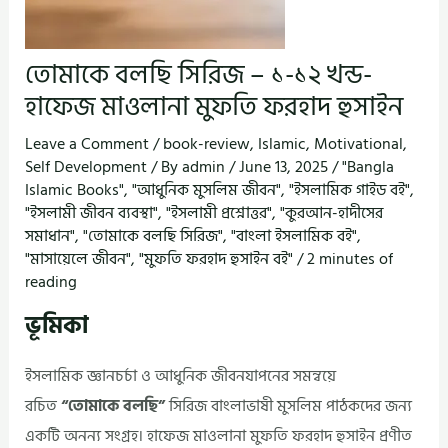
তোমাকে বলছি সিরিজ – ১-১২ খন্ড-
হাফেজ মাওলানা মুফতি ফরহাদ হুসাইন
Leave a Comment
/
book-review
,
Islamic
,
Motivational
,
Self Development
/ By
admin
/
June 13, 2025
/
"Bangla
Islamic Books"
,
"আধুনিক মুসলিম জীবন"
,
"ইসলামিক গাইড বই"
,
"ইসলামী জীবন ব্যবস্থা"
,
"ইসলামী প্রশ্নোত্তর"
,
"কুরআন-হাদীসের
সমাধান"
,
"তোমাকে বলছি সিরিজ"
,
"বাংলা ইসলামিক বই"
,
"মাসায়েলে জীবন"
,
"মুফতি ফরহাদ হুসাইন বই"
/
2 minutes of
reading
ভূমিকা
ইসলামিক জ্ঞানচর্চা ও আধুনিক জীবনযাপনের সমন্বয়ে
রচিত
“তোমাকে বলছি”
সিরিজ বাংলাভাষী মুসলিম পাঠকদের জন্য
একটি অনন্য সংগ্রহ। হাফেজ মাওলানা মুফতি ফরহাদ হুসাইন প্রণীত