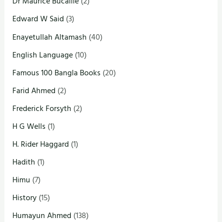
Dr Maurice Bucaille
(2)
Edward W Said
(3)
Enayetullah Altamash
(40)
English Language
(10)
Famous 100 Bangla Books
(20)
Farid Ahmed
(2)
Frederick Forsyth
(2)
H G Wells
(1)
H. Rider Haggard
(1)
Hadith
(1)
Himu
(7)
History
(15)
Humayun Ahmed
(138)