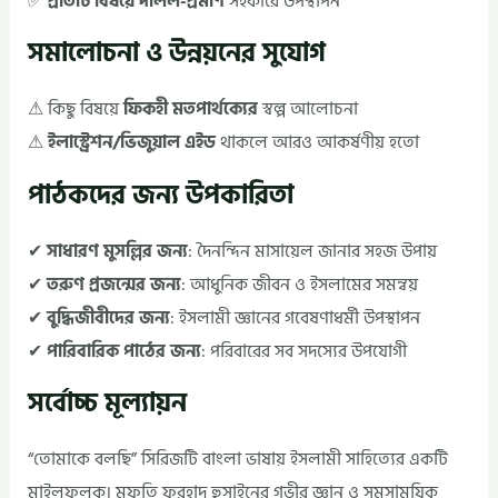
✅
প্রতিটি বিষয়ে দলিল-প্রমাণ
সহকারে উপস্থাপন
সমালোচনা ও উন্নয়নের সুযোগ
⚠ কিছু বিষয়ে
ফিকহী মতপার্থক্যের
স্বল্প আলোচনা
⚠
ইলাস্ট্রেশন/ভিজুয়াল এইড
থাকলে আরও আকর্ষণীয় হতো
পাঠকদের জন্য উপকারিতা
✔
সাধারণ মুসল্লির জন্য
: দৈনন্দিন মাসায়েল জানার সহজ উপায়
✔
তরুণ প্রজন্মের জন্য
: আধুনিক জীবন ও ইসলামের সমন্বয়
✔
বুদ্ধিজীবীদের জন্য
: ইসলামী জ্ঞানের গবেষণাধর্মী উপস্থাপন
✔
পারিবারিক পাঠের জন্য
: পরিবারের সব সদস্যের উপযোগী
সর্বোচ্চ মূল্যায়ন
“তোমাকে বলছি” সিরিজটি বাংলা ভাষায় ইসলামী সাহিত্যের একটি
মাইলফলক। মুফতি ফরহাদ হুসাইনের গভীর জ্ঞান ও সমসাময়িক