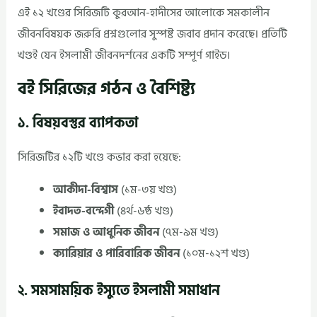
এই ১২ খণ্ডের সিরিজটি কুরআন-হাদীসের আলোকে সমকালীন
জীবনবিষয়ক জরুরি প্রশ্নগুলোর সুস্পষ্ট জবাব প্রদান করেছে। প্রতিটি
খণ্ডই যেন ইসলামী জীবনদর্শনের একটি সম্পূর্ণ গাইড।
বই সিরিজের গঠন ও বৈশিষ্ট্য
১. বিষয়বস্তুর ব্যাপকতা
সিরিজটির ১২টি খণ্ডে কভার করা হয়েছে:
আকীদা-বিশ্বাস
(১ম-৩য় খণ্ড)
ইবাদত-বন্দেগী
(৪র্থ-৬ষ্ঠ খণ্ড)
সমাজ ও আধুনিক জীবন
(৭ম-৯ম খণ্ড)
ক্যারিয়ার ও পারিবারিক জীবন
(১০ম-১২শ খণ্ড)
২. সমসাময়িক ইস্যুতে ইসলামী সমাধান