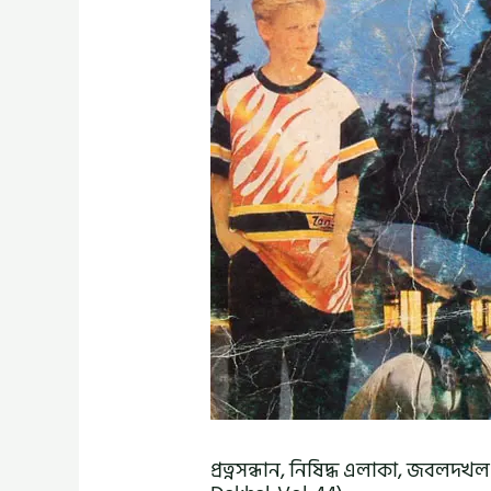
প্রত্নসন্ধান, নিষিদ্ধ এলাকা, জব