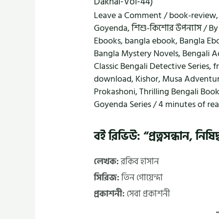
Dakhal-Vol-44)
Leave a Comment
/
book-review
Goyenda
,
শিশু-কিশোর উপন্যাস
/ B
Ebooks
,
bangla ebook
,
Bangla Eb
Bangla Mystery Novels
,
Bengali A
Classic Bengali Detective Series
,
f
download
,
Kishor
,
Musa Adventu
Prokashoni
,
Thrilling Bengali Boo
Goyenda Series
/
4 minutes of re
বই রিভিউ: “প্রত্নসন্ধান,
লেখক:
রকিব হাসান
সিরিজ:
তিন গোয়েন্দা
প্রকাশনী:
সেবা প্রকাশনী