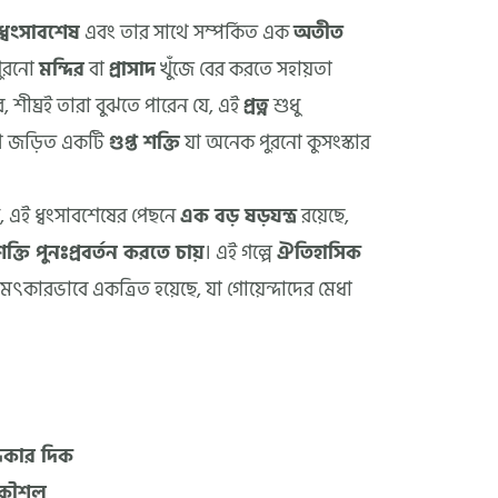
 ধ্বংসাবশেষ
এবং তার সাথে সম্পর্কিত এক
অতীত
 পুরনো
মন্দির
বা
প্রাসাদ
খুঁজে বের করতে সহায়তা
ে, শীঘ্রই তারা বুঝতে পারেন যে, এই
প্রত্ন
শুধু
থে জড়িত একটি
গুপ্ত শক্তি
যা অনেক পুরনো কুসংস্কার
যে, এই ধ্বংসাবশেষের পেছনে
এক বড় ষড়যন্ত্র
রয়েছে,
ক্তি পুনঃপ্রবর্তন করতে চায়
। এই গল্পে
ঐতিহাসিক
মৎকারভাবে একত্রিত হয়েছে, যা গোয়েন্দাদের মেধা
্ধকার দিক
 কৌশল