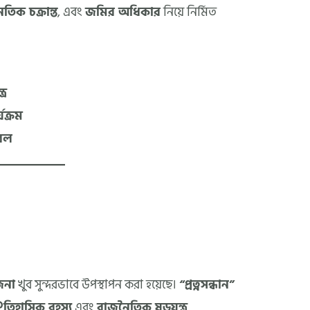
তিক চক্রান্ত
, এবং
জমির অধিকার
নিয়ে নির্মিত
্র
যক্রম
বল
জনা
খুব সুন্দরভাবে উপস্থাপন করা হয়েছে।
“প্রত্নসন্ধান”
তিহাসিক রহস্য
এবং
রাজনৈতিক ষড়যন্ত্র