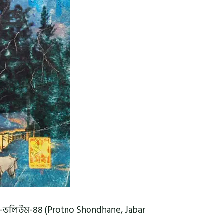
লদখল-ভলিউম-৪৪ (Protno Shondhane, Jabar