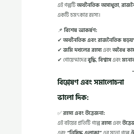
এই গল্পটি
অর্থনৈতিক অসাধুতা
,
রাজনৈ
একটি চমৎকার রহস্য।
📌
বিশেষ আকর্ষণ:
✔
অর্থনৈতিক এবং রাজনৈতিক ষড়যন্ত
✔
জমি দখলের রহস্য
এবং
অবৈধ কার্
✔ গোয়েন্দাদের
বুদ্ধি
,
বিশ্বাস
এবং
মনো
বিশ্লেষণ এবং সমালোচনা
ভালো দিক:
✅
রহস্য এবং উত্তেজনা:
এই বইয়ের প্রতিটি গল্পে
রহস্য
এবং
উত্তে
এবং
“নিষিদ্ধ এলাকা”
এর মতো গল্পে
ঐ