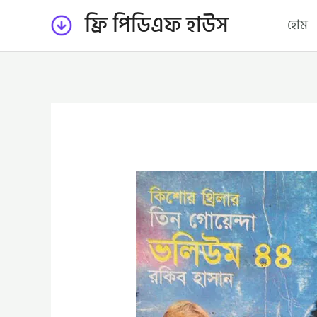
Skip
ফ্রি পিডিএফ হাউস
হোম
to
content