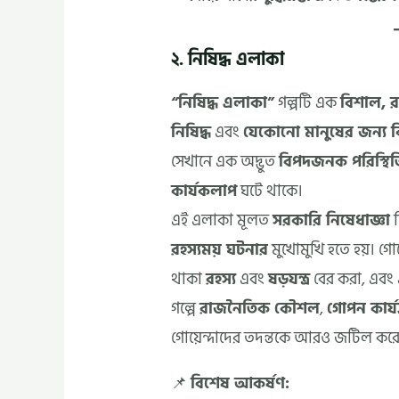
২. নিষিদ্ধ এলাকা
“নিষিদ্ধ এলাকা”
গল্পটি এক
বিশাল, র
নিষিদ্ধ
এবং
যেকোনো মানুষের জন্য 
সেখানে এক অদ্ভুত
বিপদজনক পরিস্থিত
কার্যকলাপ
ঘটে থাকে।
এই এলাকা মূলত
সরকারি নিষেধাজ্ঞা
দ
রহস্যময় ঘটনার
মুখোমুখি হতে হয়। গো
থাকা
রহস্য
এবং
ষড়যন্ত্র
বের করা, এবং
গল্পে
রাজনৈতিক কৌশল
,
গোপন কার্য
গোয়েন্দাদের তদন্তকে আরও জটিল কর
📌
বিশেষ আকর্ষণ: