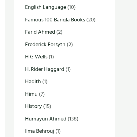
English Language
(10)
Famous 100 Bangla Books
(20)
Farid Ahmed
(2)
Frederick Forsyth
(2)
H G Wells
(1)
H. Rider Haggard
(1)
Hadith
(1)
Himu
(7)
History
(15)
Humayun Ahmed
(138)
Ilma Behrouj
(1)