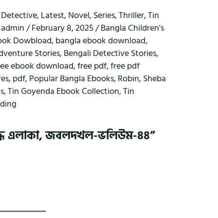
,
Detective
,
Latest
,
Novel
,
Series
,
Thriller
,
Tin
y
admin
/
February 8, 2025
/
Bangla Children's
ook Dowbload
,
bangla ebook download
,
dventure Stories
,
Bengali Detective Stories
,
ree ebook download
,
free pdf
,
free pdf
res
,
pdf
,
Popular Bangla Ebooks
,
Robin
,
Sheba
ks
,
Tin Goyenda Ebook Collection
,
Tin
ading
 নিষিদ্ধ এলাকা, জবলদখল-ভলিউম-৪৪”