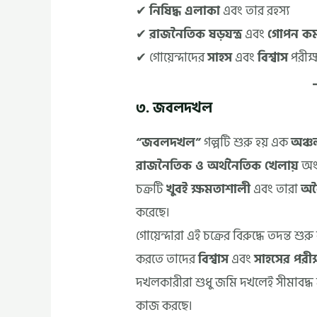
✔
নিষিদ্ধ এলাকা
এবং তার রহস্য
✔
রাজনৈতিক ষড়যন্ত্র
এবং
গোপন কর্ম
✔ গোয়েন্দাদের
সাহস
এবং
বিশ্বাস
পরীক্ষ
৩. জবলদখল
“জবলদখল”
গল্পটি শুরু হয় এক
অঞ্চ
রাজনৈতিক ও অর্থনৈতিক খেলায়
অংশ
চক্রটি
খুবই ক্ষমতাশালী
এবং তারা
অব
করেছে।
গোয়েন্দারা এই চক্রের বিরুদ্ধে তদন্ত শ
করতে তাদের
বিশ্বাস
এবং
সাহসের পরীক
দখলকারীরা শুধু জমি দখলেই সীমাবদ্ধ 
কাজ করছে।