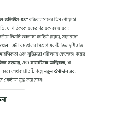
লদখল-ভলিউম-৪৪”
রকিব হাসানের তিন গোয়েন্দা
িস্তি, যা পাঠককে একের পর এক রহস্য এবং
লিউমে তিনটি আলাদা কাহিনী রয়েছে, যার মধ্যে
দখল
—এই থিমগুলির মিশ্রণে একটি ভিন্ন দৃষ্টিভঙ্গি
র সাহসিকতা
এবং
বুদ্ধিমত্তা
পরীক্ষায় ফেলেছে। গল্পের
ক ষড়যন্ত্র
, এবং
সামাজিক অস্থিরতা
, যা
ি করে। লেখক প্রতিটি গল্পে
নতুন উপাদান
এবং
র একটানা মুগ্ধ করে রাখে।
চনা