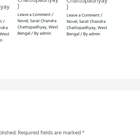
Chattopadhyay
Chattopadhyay
)
hyay
)
Leave a Comment
/
Leave a Comment
/
Novel
,
Sarat Chandra
t
/
Novel
,
Sarat Chandra
Chattopadhyay
,
West
ndra
Chattopadhyay
,
West
Bengal
/ By
admin
West
Bengal
/ By
admin
in
blished.
Required fields are marked
*