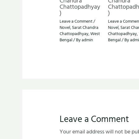
Chandra
Chandra
Chattopadhyay
Chattopad
)
)
Leave a Comment
/
Leave a Commen
Novel
,
Sarat Chandra
Novel
,
Sarat Cha
Chattopadhyay
,
West
Chattopadhyay
,
Bengal
/ By
admin
Bengal
/ By
adm
Leave a Comment
Your email address will not be pu