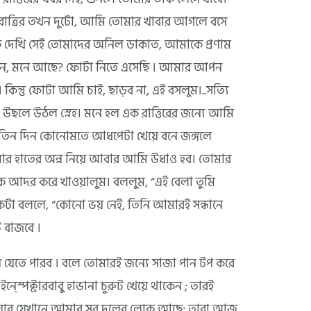
! রাত্রির তখন দুটো, আমি তোমার খাবার আগলে বসে
ে দেখি সেই তোমাদের অনিল ডাকাত, আমাকে প্রণাম
িন, মনে আছে? ফোটা নিতে এসেছি । আমার আপন
ে। কিন্তু ফোটা আমি চাই, ছাড়ব না, এই বসলুম।..সত্যি
ছলে উঠল স্নেহ। মনে হল এক রাত্তিরের জন্যে আমি
 তিন দিন কোনোমতে আধপেটা খেয়ে বনে জঙ্গলে
র হাতের অন্ন নিয়ে আবার আমি উধাও হব। তোমার
কে আদর করে খাওয়ালুম। বললুম, “এই বেলা তুমি
কটা বললে, “কোনো ভয় নেই, তিনি আমারই সন্ধানে
 বাজবে ।
়ে যেতে পারব । বলে তোমারই জন্যে সাজা পান টপ করে
্স্পেক্টারবাবু হাভানা চুরুট খেয়ে থাকেন ; তারই
 যাব যেখানে আমার সব দলের লোক আছে; তারা আজ