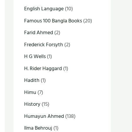
English Language
(10)
Famous 100 Bangla Books
(20)
Farid Ahmed
(2)
Frederick Forsyth
(2)
H G Wells
(1)
H. Rider Haggard
(1)
Hadith
(1)
Himu
(7)
History
(15)
Humayun Ahmed
(138)
Ilma Behrouj
(1)