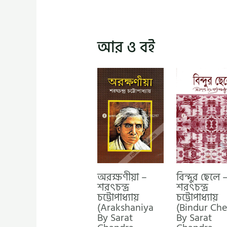
আর ও বই
অরক্ষণীয়া –
বিন্দুর ছেলে 
শরৎচন্দ্র
শরৎচন্দ্র
চট্টোপাধ্যায়
চট্টোপাধ্যায়
(Arakshaniya
(Bindur Che
By Sarat
By Sarat