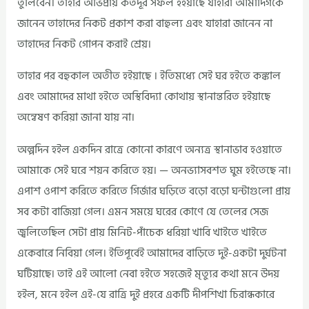
তুলিবেন। তাহাঁর অভিপ্রায় কতদূর সফল হইয়াছে যাহারা আমাদিগকে
জানেন তাহাদের নিকট প্রকাশ করা বাহুল্য এবং যাহারা জানেন না
তাহাদের নিকট গোপন করাই শ্রেয়।
তাহার পর বহুকাল অতীত হইয়াছে । ইতিমধ্যে সেই ঘর হইতে কঙ্কাল
এবং আমাদের মাথা হইতে অস্থিবিদ্যা কোথায় স্থানান্তরিত হইয়াছে
অন্বেষণ করিয়া জানা যায় না।
অল্পদিন হইল একদিন রাত্রে কোনো কারণে অন্যত্র স্থানাভাব হওয়াতে
আমাকে সেই ঘরে শয়ন করিতে হয়। — অনভ্যাসবশত ঘুম হইতেছে না।
এপাশ ওপাশ করিতে করিতে গির্জার ঘড়িতে বড়ো বড়ো ঘন্টাগুলো প্রায়
সব কটা বাজিয়া গেল। এমন সময়ে ঘরের কোণে যে তেলের সেজ
জ্বলিতেছিল সেটা প্রায় মিনিট-পাঁচেক ধরিয়া খাবি খাইতে খাইতে
একেবারে নিবিয়া গেল। ইতিপূর্বেই আমাদের বাড়িতে দুই-একটা দুর্ঘটনা
ঘটিয়াছে। তাই এই আলো নেবা হইতে সহজেই মৃত্যুর কথা মনে উদয়
হইল, মনে হইল এই-যে রাত্রি দুই প্রহরে একটি দীপশিখা চিরান্ধকারে