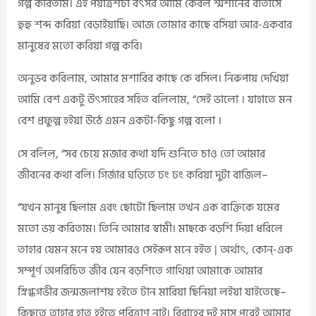
গল্প করিতাম। এই পয়ত্রিশটা বৎসর আমি কেবল শ্মশানের বাতাসে
হুহু শব্দ করিয়া বেড়াইয়াছি। আজ তোমার কাছে বসিয়া আর-একবার
মানুষের মতো করিয়া গল্প করি।
অনুভব করিলাম, আমার মশারির কাছে কে বসিল। নিরুপায় দেখিয়া
আমি বেশ একটু উৎসাহের সহিত বলিলাম, “সেই ভালো । যাহাতে মন
বেশ প্রফুল্প হইয়া উঠে এমন একটা-কিছু গল্প বলো ।
সে বলিল, “সব চেয়ে মজার কথা যদি শুনিতে চাও তো আমার
জীবনের কথা বলি। গির্জার ঘড়িতে ঢং ঢং করিয়া দুটা বাজিল–
“যখন মানুষ ছিলাম এবং ছোটো ছিলাম তখন এক ব্যক্তিকে যমের
মতো ভয় করিতাম। তিনি আমার স্বামী। মাছকে বড়শি দিয়া ধরিলে
তাহার যেমন মনে হয় আমারও সেইরূপ মনে হইত | অর্থাৎ, কোন্‌-এক
সম্পূর্ণ অপরিচিত জীব যেন বড়শিতে গাথিয়া আমাকে আমার
স্নিগ্ধগভীর জন্মজলাশয় হইতে টান মারিয়া ছিনিয়া লইয়া যাইতেছে–
কিছুতে তাহার হাত হইতে পরিত্রাণ নাই। বিবাহের দুই মাস পরেই আমার