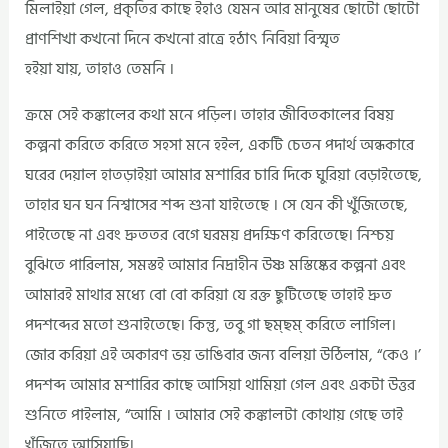
মিলাইয়া গেল, প্রকৃতির কাছে ইহাও যেমন আর মানুষের ছোটো ছোটো
প্রাণশিখা কখনো দিনে কখনো রাত্রে হঠাৎ নিবিয়া বিস্মৃত
হইয়া যায়, তাহাও তেমনি ।
ক্রমে সেই কঙ্কালের কথা মনে পড়িল। তাহার জীবিতকালের বিষয়
কল্পনা করিতে করিতে সহসা মনে হইল, একটি চেতন পদার্থ অন্ধকারে
ঘরের দেয়াল হাতড়াইয়া আমার মশারির চারি দিকে ঘুরিয়া বেড়াইতেছে,
তাহার ঘন ঘন নিশ্বাসের শব্দ শুনা যাইতেছে । সে যেন কী খুঁজিতেছে,
পাইতেছে না এবং দ্রুততর বেগে ঘরময় প্রদক্ষিণ করিতেছে। নিশ্চয়
বুঝিতে পারিলাম, সমস্তই আমার নিদ্রাহীন উষ্ণ মস্তিষ্কের কল্পনা এবং
আমারই মাথার মধ্যে বো বো করিয়া যে রক্ত ছুটিতেছে তাহাই দ্রুত
পদশব্দের মতো শুনাইতেছে। কিন্তু, তবু গা ছম্ছম্‌ করিতে লাগিল।
জোর করিয়া এই অকারণ ভয় ভাঙিবার জন্য বলিয়া উঠিলাম, “কেও ।’
পদশব্দ আমার মশারির কাছে আসিয়া থামিয়া গেল এবং একটা উত্তর
শুনিতে পাইলাম, “আমি । আমার সেই কঙ্কালটা কোথায় গেছে তাই
খুঁজিতে আসিয়াছি।