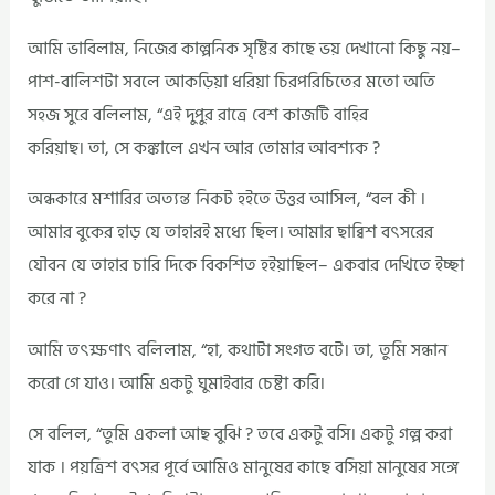
আমি ভাবিলাম, নিজের কাল্পনিক সৃষ্টির কাছে ভয় দেখানো কিছু নয়–
পাশ-বালিশটা সবলে আকড়িয়া ধরিয়া চিরপরিচিতের মতো অতি
সহজ সুরে বলিলাম, “এই দুপুর রাত্রে বেশ কাজটি বাহির
করিয়াছ। তা, সে কঙ্কালে এখন আর তোমার আবশ্যক ?
অন্ধকারে মশারির অত্যন্ত নিকট হইতে উত্তর আসিল, “বল কী ।
আমার বুকের হাড় যে তাহারই মধ্যে ছিল। আমার ছাব্বিশ বৎসরের
যৌবন যে তাহার চারি দিকে বিকশিত হইয়াছিল– একবার দেখিতে ইচ্ছা
করে না ?
আমি তৎক্ষণাৎ বলিলাম, “হা, কথাটা সংগত বটে। তা, তুমি সন্ধান
করো গে যাও। আমি একটু ঘুমাইবার চেষ্টা করি।
সে বলিল, “তুমি একলা আছ বুঝি ? তবে একটু বসি। একটু গল্প করা
যাক । পয়ত্রিশ বৎসর পূর্বে আমিও মানুষের কাছে বসিয়া মানুষের সঙ্গে