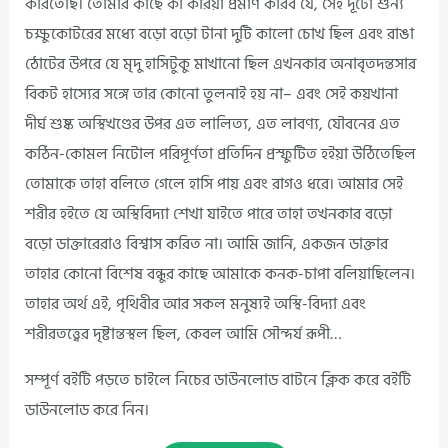
করিতেছি। তোমার কাছে কী করিয়া প্রমাণ করিব যে, সেই দূটো শুন্য
চক্ষুকোটরের মধ্যে বড়ো বড়ো টানা দুটি কালো চোখ ছিল এবং রাঙা
ঠোটের উপরে যে মৃদু হাসিটুকু মাখানো ছিল এখনকার অনাবৃতদন্তসার
বিকট হাস্যের সঙ্গে তার কোনো তুলনাই হয় না– এবং সেই কয়খানা
দীর্ঘ শুষ্ক অস্থিখণ্ডের উপর এত লালিত্য, এত লাবণ্য, যৌবনের এত
কঠিন-কোমল নিটোল পরিপূর্ণতা প্রতিদিন প্রস্ফুটিত হইয়া উঠিতেছিল
তোমাকে তাহা বলিতে গেলে হাসি পায় এবং রাগও ধরে। আমার সেই
শরীর হইতে যে অস্থিবিদ্যা শেখা যাইতে পারে তাহা তখনকার বড়ো
বড়ো ডাক্তারেরাও বিশ্বাস করিত না। আমি জানি, একজন ডাক্তার
তাহার কোনো বিশেষ বন্ধুর কাছে আমাকে কনক-চাপা বলিয়াছিলেন।
তাহার অর্থ এই, পৃথিবীর আর সকল মনুষ্যই অস্থি-বিদ্যা এবং
শরীরতত্ত্বের দৃষ্টান্তস্থল ছিল, কেবল আমি সৌন্দর্য রূপী…
সম্পূর্ণ বইটি পড়তে চাইলে নিচের ডাউনলোড বাটনে ক্লিক করে বইটি
ডাউনলোড করে নিন।