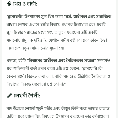
🧠 থিম ও বার্তা:
‘ব্লাসফেমি’
উপন্যাসের মূল থিম হলো
“ধর্ম, স্বাধীনতা এবং সামাজিক
বাধা”
। লেখক এখানে ধর্মীয় বিশ্বাস, প্রথাগত চিন্তাধারা এবং একটি
মুক্ত চিন্তার সমাজের মধ্যে সংঘাত তুলে ধরেছেন। এটি একটি
সমালোচনামূলক দৃষ্টিভঙ্গি, যেখানে ধর্মীয় কট্টরতা এবং ভাবনাচিন্তা
নিয়ে এক নতুন আলোচনার সূচনা হয়।
এছাড়া, বইটি
“বিশ্বাসের স্বাধীনতা এবং নৈতিকতার সংজ্ঞা”
সম্পর্কেও
এক শক্তিশালী বার্তা প্রদান করে। এটি প্রশ্ন তোলে, “ব্লাসফেমি কি
কেবল ধর্মের বিরুদ্ধে কথা বলা, নাকি সমাজের উল্লিখিত নৈতিকতা ও
বিশ্বাসের বিরুদ্ধে যেকোনো প্রশ্ন তোলা?”
🖋️ লেখনী শৈলী:
সাদ উল্লাহর লেখনী খুবই গভীর এবং তীক্ষ্ণ। তিনি সহজ ভাষায় অত্যন্ত
জটিল এবং চ্যালেঞ্জিং বিষয়বস্তু উপস্থাপন করেছেন। তার বর্ণনাগুলো