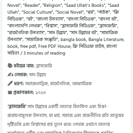
Novel"
,
"Reader"
,
"Religion"
,
"Saad Ullah's Books"
,
"Saad
Ullah"
,
"Social Culture"
,
"Social Novel"
,
"ধর্ম"
,
"পাঠক"
,
"ফ্রি
পিডিএফ"
,
"বই"
,
"বাংলা উপন্যাস"
,
"বাংলা পিডিএফ"
,
"বাংলা বই"
,
"বাংলাদেশি লেখক"
,
"বিশ্বাস"
,
"ব্লাসফেমি পিডিএফ"
,
"ব্লাসফেমি"
,
"রাজনৈতিক উপন্যাস"
,
"সাদ উল্লাহ"
,
"সাদ উল্লাহর বই"
,
"সামাজিক
উপন্যাস"
,
"সামাজিক সংস্কৃতি"
,
bangla book
,
Bangla Literature
,
book
,
free pdf
,
Free PDF House
,
ফ্রি পিডিএফ হাউস
,
বাংলা
সাহিত্য
/
3 minutes of reading
📚 বইয়ের নাম:
ব্লাসফেমি
✍️ লেখক:
সাদ উল্লাহ
🖋️ ধরণ:
সমাজতাত্ত্বিক, রাজনৈতিক, আধ্যাত্মিক
📅 প্রকাশকাল:
২০২৩
‘ব্লাসফেমি’
সাদ উল্লাহর একটি অত্যন্ত বিতর্কিত এবং চিন্তা-
প্ররোচনামূলক উপন্যাস, যা ধর্ম, সমাজ এবং রাজনীতির প্রতি মানুষের
দৃষ্টিভঙ্গি এবং বিশ্বাসের প্রশ্ন তুলে ধরে। লেখক এখানে অত্যন্ত