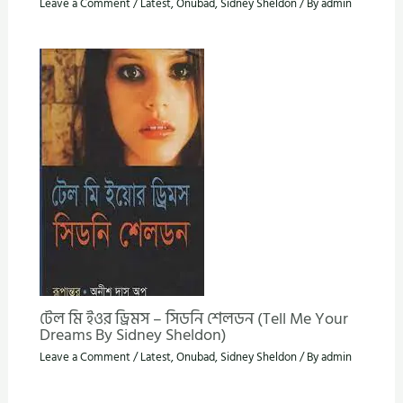
Leave a Comment
/
Latest
,
Onubad
,
Sidney Sheldon
/ By
admin
টেল মি ইওর ড্রিমস – সিডনি শেলডন (Tell Me Your
Dreams By Sidney Sheldon)
Leave a Comment
/
Latest
,
Onubad
,
Sidney Sheldon
/ By
admin