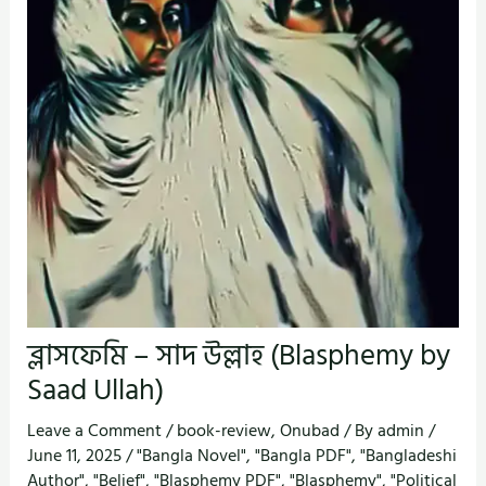
ব্লাসফেমি – সাদ উল্লাহ (Blasphemy by
Saad Ullah)
Leave a Comment
/
book-review
,
Onubad
/ By
admin
/
June 11, 2025
/
"Bangla Novel"
,
"Bangla PDF"
,
"Bangladeshi
Author"
,
"Belief"
,
"Blasphemy PDF"
,
"Blasphemy"
,
"Political