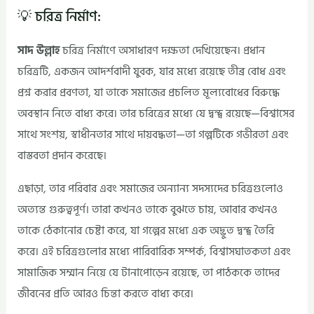
💡 চরিত্র নির্মাণ:
সাদ উল্লাহ
চরিত্র নির্মাণে অসাধারণ দক্ষতা দেখিয়েছেন। প্রধান
চরিত্রটি, একজন আদর্শবাদী যুবক, যার মধ্যে রয়েছে তীব্র বোধ এবং
প্রশ্ন করার প্রবণতা, যা তাকে সমাজের প্রচলিত মূল্যবোধের বিরুদ্ধে
অবস্থান নিতে বাধ্য করে। তার চরিত্রের মধ্যে যে দ্বন্দ্ব রয়েছে—বিশ্বাসের
সাথে সংশয়, স্বাধীনতার সাথে দায়বদ্ধতা—তা গল্পটিকে গভীরতা এবং
বাস্তবতা প্রদান করেছে।
এছাড়া, তার পরিবার এবং সমাজের অন্যান্য সদস্যদের চরিত্রগুলোও
অত্যন্ত গুরুত্বপূর্ণ। তারা কখনও তাকে বুঝতে চায়, আবার কখনও
তাকে ঠেকানোর চেষ্টা করে, যা গল্পের মধ্যে এক অদ্ভুত দ্বন্দ্ব তৈরি
করে। এই চরিত্রগুলোর মধ্যে পারিবারিক সম্পর্ক, বিশ্বাসঘাতকতা এবং
সামাজিক সম্মান নিয়ে যে টানাপোড়েন রয়েছে, তা পাঠককে তাদের
জীবনের প্রতি আরও চিন্তা করতে বাধ্য করে।