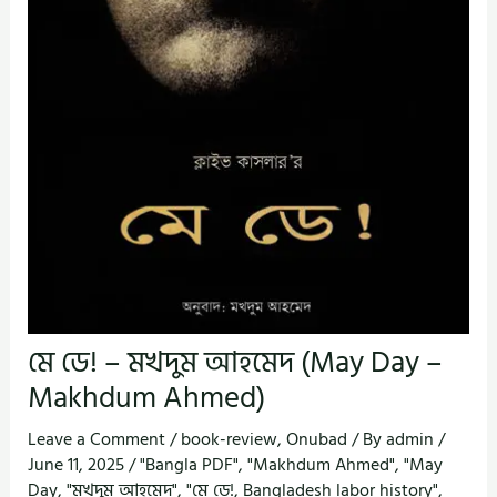
মে ডে! – মখদুম আহমেদ (May Day –
Makhdum Ahmed)
Leave a Comment
/
book-review
,
Onubad
/ By
admin
/
June 11, 2025
/
"Bangla PDF"
,
"Makhdum Ahmed"
,
"May
Day
,
"মখদুম আহমেদ"
,
"মে ডে!
,
Bangladesh labor history"
,