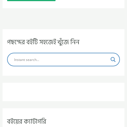
পছন্দের বইটি সহজেই খুঁজে নিন
বইয়ের ক্যাটাগরি