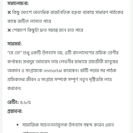
সমালোচনা:
❌ কিছু অংশে অত্যধিক রাজনৈতিক বক্তব্য থাকায় সাধারণ পাঠকের
কাছে জটিল লাগতে পারে
❌ শেষাংশ কিছুটা দ্রুত সমাপ্ত মনে হতে পারে
সারমর্ম:
“মে ডে!” শুধু একটি উপন্যাস নয়, এটি বাংলাদেশের শ্রমিক শ্রেণীর
কণ্ঠস্বর। মখদুম আহমেদ তার লেখনীর মাধ্যমে শ্রমজীবী মানুষের
অবদান ও সংগ্রামকে immortal করেছেন। বইটি পড়ার পর পাঠক
শ্রমিকদের জীবন ও সংগ্রাম সম্পর্কে সম্পূর্ণ নতুন দৃষ্টিভঙ্গি লাভ
করবেন।
রেটিং:
৪.৬/৫
প্রস্তাবনা:
সামাজিক সচেতনতামূলক উপন্যাস পছন্দ করেন এমন