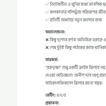
✅ ডিটেকটিভ ও খুনির মধ্যে মানসিক দ্বন্
✅ কলকাতার গলিঘুঁজে পরিবেশের জীবন্ত
✅ প্রতিটি অধ্যায়ে নতুন রহস্যের জন্ম
সমালোচনা:
❌ কিছু দৃশ্যের বর্ণনা অতিরিক্ত রক্তাক
❌ শেষ টুইস্ট কিছু পাঠকের কাছে খানি
সারমর্ম:
“রক্ততৃষ্ণা” শুধু একটি ক্রাইম থ্রিলার
দেওয়া অভিজ্ঞতা। অনীশ দাস অপু প্রমা
সাইকোলজিক্যাল থ্রিলার রচনা সম্ভব।
রেটিং:
৪.৭/৫
প্রস্তাবনা: