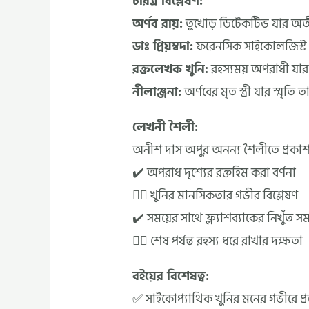
চরিত্র বিশ্লেষণ:
অর্ণব রায়:
তুখোড় ডিটেকটিভ যার অ
ডাঃ প্রিয়ম্বদা:
ফরেনসিক সাইকোলজিস্ট য
রক্তলেখক খুনি:
রহস্যময় অপরাধী যার 
নীলাঞ্জনা:
অর্ণবের মৃত স্ত্রী যার স্মৃতি
লেখনী শৈলী:
অনীশ দাস অপুর অনন্য শৈলীতে প্রকাশ 
✔️ অপরাধ দৃশ্যের রক্তহিম করা বর্ণনা
✔ী খুনির মানসিকতার গভীর বিশ্লেষণ
✔️ সময়ের সাথে ফ্ল্যাশব্যাকের নিখুঁত সমন
✔ী শেষ পর্যন্ত রহস্য ধরে রাখার দক্ষতা
বইয়ের বিশেষত্ব:
✅ সাইকোপ্যাথিক খুনির মনের গভীরে প্