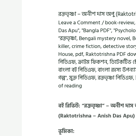
রক্ততৃষ্ণা – অনীশ দাস অপু (Raktot
Leave a Comment
/
book-review
Das Apu"
,
"Bangla PDF"
,
"Psycholog
"রক্ততৃষ্ণা
,
Bengali mystery novel
,
B
killer
,
crime fiction
,
detective stor
House
,
pdf
,
Raktotrishna PDF do
পিডিএফ
,
ক্রাইম ফিকশন
,
ডিটেকটিভ স্
বাংলা বই পিডিএফ
,
বাংলা রহস্য উপন্য
গল্প"
,
মুক্ত পিডিএফ
,
রক্ততৃষ্ণা পিডিএফ
,
of reading
বই রিভিউ: “রক্ততৃষ্ণা” – অনীশ দাস
(Raktotrishna – Anish Das Apu)
ভূমিকা: