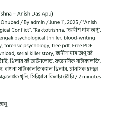
rishna – Anish Das Apu)
,
Onubad
/ By
admin
/
June 11, 2025
/
"Anish
ical Conflict"
,
"Raktotrishna
,
"অনীশ দাস অপু"
,
engali psychological thriller
,
blood-writing
y
,
forensic psychology
,
free pdf
,
Free PDF
wnload
,
serial killer story
,
অনীশ দাস অপু বই
টোরি
,
থ্রিলার বই ডাউনলোড
,
ফরেনসিক সাইকোলজি
,
াস
,
বাংলা সাইকোলজিক্যাল থ্রিলার
,
মানসিক দ্বন্দ্বের
রক্তলেখক খুনি
,
সিরিয়াল কিলার স্টোরি
/
2 minutes
 অপু