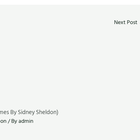
Next Post
mes By Sidney Sheldon)
don
/ By
admin