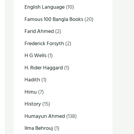
English Language
(10)
Famous 100 Bangla Books
(20)
Farid Ahmed
(2)
Frederick Forsyth
(2)
H G Wells
(1)
H. Rider Haggard
(1)
Hadith
(1)
Himu
(7)
History
(15)
Humayun Ahmed
(138)
Ilma Behrouj
(1)