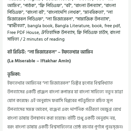
আমিন"
,
"পাঠক"
,
"ফ্রি পিডিএফ"
,
"বই"
,
"বাংলা উপন্যাস"
,
"বাংলা
পিডিএফ"
,
"বাংলা বই"
,
"বাংলাদেশি লেখক"
,
"মানবিকতা"
,
"লা
মিজারেবল পিডিএফ"
,
"লা মিজারেবল"
,
"সামাজিক উপন্যাস"
,
"স্বাধীনতা"
,
bangla book
,
Bangla Literature
,
book
,
free pdf
,
Free PDF House
,
ঐতিহাসিক উপন্যাস
,
ফ্রি পিডিএফ হাউস
,
বাংলা
সাহিত্য
/
2 minutes of reading
বই রিভিউ: “লা মিজারেবল” – ইফতেখার আমিন
(La Miserable – Iftakhar Amin)
ভূমিকা:
ইফতেখার আমিনের “লা মিজারেবল” ভিক্টর হুগোর বিশ্ববিখ্যাত
উপন্যাসের একটি প্রাঞ্জল বাংলা রূপান্তর যা বাংলা সাহিত্যে নতুন মাত্রা
যোগ করেছে। এই অনুবাদে ফরাসি বিপ্লবের পটভূমিতে রচিত মূল
উপন্যাসের সমস্ত আবেগ, ব্যঞ্জনা এবং দার্শনিক গভীরতা অক্ষুণ্ণ রেখে
বাংলা ভাষায় উপস্থাপন করা হয়েছে। বইটি শুধু একটি অনুবাদ নয়,
বরং বাংলা ভাষায় একটি বিশ্বসাহিত্যের শ্রেষ্ঠ রচনার পূর্ণাঙ্গ পুনঃসৃজন।