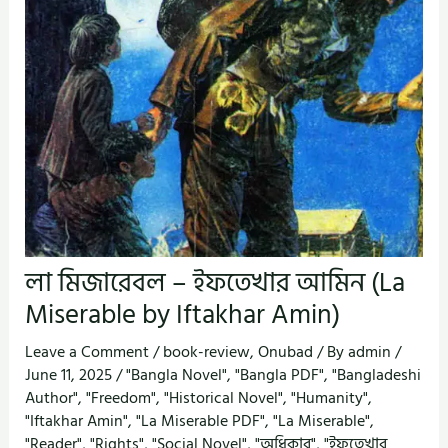
লা মিজারেবল – ইফতেখার আমিন (La
Miserable by Iftakhar Amin)
Leave a Comment
/
book-review
,
Onubad
/ By
admin
/
June 11, 2025
/
"Bangla Novel"
,
"Bangla PDF"
,
"Bangladeshi
Author"
,
"Freedom"
,
"Historical Novel"
,
"Humanity"
,
"Iftakhar Amin"
,
"La Miserable PDF"
,
"La Miserable"
,
"Reader"
,
"Rights"
,
"Social Novel"
,
"অধিকার"
,
"ইফতেখার