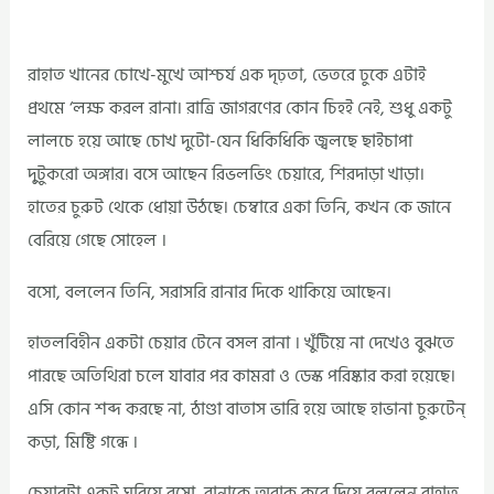
রাহাত খানের চোখে-মুখে আশ্চর্য এক দৃঢ়তা, ভেতরে ঢুকে এটাই
প্রথমে ‘লক্ষ করল রানা। রাত্রি জাগরণের কোন চিহই নেই, শুধু একটু
লালচে হয়ে আছে চোখ দুটো-যেন ধিকিধিকি জ্বলছে ছাইচাপা
দু্টুকরো অঙ্গার। বসে আছেন রিভলভিং চেয়ারে, শিরদাড়া খাড়া।
হাতের চুরুট থেকে ধোয়া উঠছে। চেম্বারে একা তিনি, কখন কে জানে
বেরিয়ে গেছে সোহেল ।
বসো, বললেন তিনি, সরাসরি রানার দিকে থাকিয়ে আছেন।
হাতলবিহীন একটা চেয়ার টেনে বসল রানা । খুঁটিয়ে না দেখেও বুঝতে
পারছে অতিথিরা চলে যাবার পর কামরা ও ডেস্ক পরিষ্কার করা হয়েছে।
এসি কোন শব্দ করছে না, ঠাণ্ডা বাতাস ভারি হয়ে আছে হাভানা চুরুটেন্
কড়া, মিষ্টি গন্ধে ।
চেয়ারটা একটু ঘুরিয়ে বসো, রানাকে অবাক করে দিয়ে বললেন রাহাত