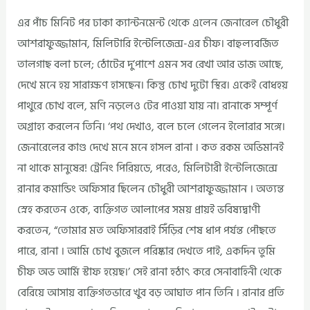
এর পাঁচ মিনিট পর ঢাকা ক্যান্টনমেন্ট থেকে এলেন জেনারেল চৌধুরী
আশরাফুজ্জামান, মিলিটারি ইন্টেলিজেন্স-এর চীফ। বাহুল্যবর্জিত
তালগাছ বলা চলে; ঠোটের দু’পাশে এমন সব রেখা আর ভাজ আছে,
দেখে মনে হয় সারাক্ষণ হাসছেন। কিন্তু চোখ দুটো স্থির। একেই বোধহয়
পাথুরে চোখ বলে, মণি নড়লেও টের পাওয়া যায় না। রানাকে সম্পূর্ণ
অগ্রাহ্য করলেন তিনি। ‘পথ দেখাও, বলে চলে গেলেন ইলোরার সঙ্গে।
জেনারেলের কাণ্ড দেখে মনে মনে হাসল রানা । কত রকম অভিমানই
না থাকে মানুষের! ট্রেনিং পিরিয়ডে, পরেও, মিলিটারী ইন্টেলিজেন্সে
রানার কমান্ডিং অফিসার ছিলেন চৌধুরী আশরাফুজ্জামান । অত্যন্ত
স্নেহ করতেন ওকে, ব্যক্তিগত আলাপের সময় প্রায়ই ভবিষ্যদ্বাণী
করতেন, “তোমার মত অফিসাররাই সিঁড়ির শেষ ধাপ পর্যন্ত পৌছতে
পারে, রানা । আমি চোখ বুজলে পরিষ্কার দেখতে পাই, একদিন তুমি
চীফ অভ আর্মি স্টাফ হয়েছ।’ সেই রানা হঠাৎ করে সেনাবাহিনী থেকে
বেরিয়ে আসায় ব্যক্তিগতভারে খুব বড় আঘাত পান তিনি । রানার প্রতি