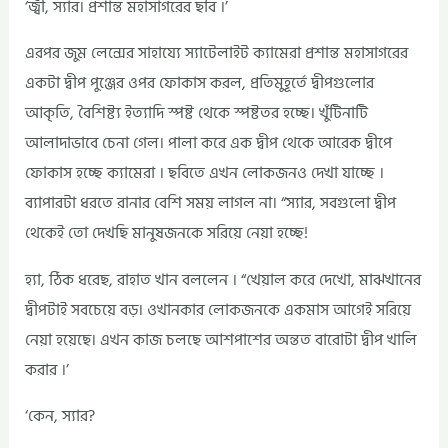
‘জ্বী, স্যার। প্রশান্ত মহাসাগরের ছবি ।’
এরপর জুম লেন্সের সাহায্যে স্যাটেলাইট ক্যামেরা প্রশান্ত মহাসাগরের
একটা দ্বীপ পুঞ্জের ওপর ফোকাস করল, প্রতিমুহূর্তে দ্বীপগুলোর
আকৃতি, বৈশিষ্ট্য ইত্যাদি স্পষ্ট থেকে স্পষ্টতর হচ্ছে। খুঁটিনাটি
আলাদাভাবে চেনা গেল। পালা করে এক দ্বীপ থেকে আরেক দ্বীপে
ফোকাস হচ্ছে ক্যামেরা । ছবিতে এখন লোকজনও দেখা যাচ্ছে ।
ব্যাপারটা ধরতে রানার বেশি সময় লাগল না। “স্যার, সবগুলো দ্বীপ
থেকেই তো দেখছি মানুষজনকে সরিয়ে নেয়া হচ্ছে!
হ্যা, ঠিক ধরেছ, রাহাত খান বললেন । “খেয়াল করে দেখো, মাঝখানের
দ্বীপটাই সবচেয়ে বড়। ওখানকার লোকজনকে একমাস আগেই সরিয়ে
নেয়া হয়েছে। এখন কাজ চলছে আশপাশের অন্তত বারোটা দ্বীপ খালি
করার ।’
‘কেন, স্যার?