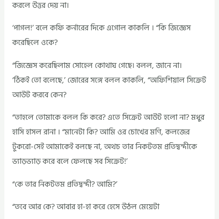
করলে উত্তর দেয় না।
‘পাগল!’ বলে কফি কর্নারের দিকে এগোল কাকলি । “কি জিজ্ঞেস
করেছিলে ওকে?
“জিজ্ঞেস করেছিলাম সোহেল কোথাঘ গেছে। বলল, জানে না।
‘ঠিকই তো বলেছে,’ জোরের সঙ্গে বলল কাকলি, “অফিশিয়াল সিক্রেট
আউট করবে কেন?
“তাহলে তোমাকে বলল কি করে? এতে সিক্রেট আউট হলো না? মধুর
হাসি হাসল রানা । “মানেটা কি? আমি ওর চোখের মণি, কলজের
টুকরো-সেই আমাকেই বলছে না, অথচ তার নিকটতম প্রতিদ্বন্দীকে
ভ্যাড়ভ্যাড় করে বলে ফেলছে সব সিক্রেট!’
“কে তার নিকটতম প্রতিদ্বন্দী? আমি?’
“তবে আর কে? আবার হা-হা করে হেসে উঠল মেয়েটা