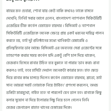
বাঘের মত চেহারা, শোনা যায় কেউ নাকি কখনও তাকে হাসতে
দেখেনি; তিনিই সবার আগে এলেন, বাংলাদেশ ন্যাশনাল সিকিউরিটি
এজেন্সির চীফ কর্নেল হেমায়েত হায়দার । বিসিআই ও ন্যাশনাল
সিকিউরিটি এজেন্সিকে অনেক ক্ষেত্রে প্রায় একই ধরনের দায়িত্ব পালন
করতে হয়, তাই দুই প্রতিষ্ঠানের মধ্যে খানিকটা রেষারেষি ও
প্রতিদ্বন্বিতার ভাব আছে। বিসিআই-এর অন্যতম সেরা এজেন্টের সঙ্গে
হ্যান্ডশেক করার সময় কর্নেল যদি একটু বেশি চাপ দিয়ে থাকেন,
মেজবান হিসেবে রানার উচিত হবে বুঝতে না পারার ‘ভান করা। রানা
করলও তাই, তবে হাসিটা দেখাল অনেকটা কান্নার মত। হাত ছেড়ে
দিয়ে রানার কাধ চাপড়ে দিলেন কর্নেল হেমায়েত হায়দার, ব্রাভো, মাই
সান! আমরা সবাই তোমাকে নিয়ে ঠার্বিত।’ প্রশংসা করলেন, অথচ
ভঙ্গিটা মারমুখো, গর্বিত হতে না পারলেই যেন ভাল হত। রানাকে কিছু
বলার সুযোগ না দিয়ে ইলোরার পিছু নিয়ে চলে গেলেন তিনি
মেজর জেনারেল রাহাত খানের চেম্বারের দিকে।