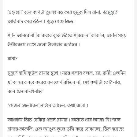
‘ওহ্‌-হো!’ বলে কাপটা তুলেই বড় করে চুমুক দিল রানা, পরমুহূর্তে
আর্তনাদ করে উঠল । পুড়ে গেছে জিভ।
পানি আনবে না কি করবে বুঝে উঠতে পারছে না কাকলি, এমনি সময়
ইন্টারকমে ভেসে এলো ইলোরার কণ্ঠস্বর ।
রানা?
মুহূর্তে হাসি ফুটল রানার মুখে । নরম গলায় বলল, হ্যা, রানী! এতদিন
যা বলবে বলবে করেও বলতে পারছিলে না, সেই কথাটা তো? নাও,
বলে ফেলো-শুনছি।’
“মেজর জেনারেল লাইনে আছেন, কথা বলো ।
আধহাত জিভ বেরিয়ে পড়ল রানার । কামড়ে ধরে আছে। নিঃশব্দে
হাসছে কাকলি, এক আঙুল তুলে ভঙ্গি করে বোঝাচ্ছে, ঠিক হয়েছে!