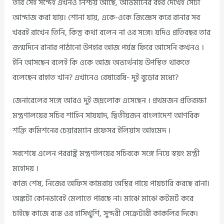
তার সেই সন্দেহ এখনও নিশ্চয় আছে, অভিমানের বহর দেখেই সেটা
আন্দাজ করা যায়। শোনা যায়, একে-ওকে জিজ্ঞেস করে রানার সব
খবরই রাখেন তিনি, কিন্তু কথা বলেন না ওর সঙ্গে। যদিও প্রতিবছর তার
জন্মদিনে রানার পাঠানো উপহার আজ পর্যস্ত ফিরে আসেনি কখনও ।
ইনি আসছেন বলেই কি ওকে আজ অভ্যর্থনায় উপস্থিত থাকতে
বলেছেন রাহাত খান? এখানেও রেষারেষি- দুই বুড়োর মধ্যে?
জেনারেলের সঙ্গে আরও দুই জ্দ্রলোক এসেছেন । প্রথমজন প্রতিরক্ষা
মন্ত্রণালয়ের সচিব শাহিন সাযযাদ, দ্বিতীয়জন বাংলাদেশ আণবিক
শক্তি কমিশনের চেয়ারম্যান প্রফেসর ইলিয়াস আহমেদ ।
সবশেষে এলেন পররাষ্ট্র মন্ত্রণালয়ের সচিবকে সঙ্গে নিয়ে স্বয়ং মন্ত্রী
মহোদয় ।
কাজ শেষ, নিজের অফিস কামরায় অস্থির পায়ে পায়চারি করছে রানা।
অঙ্কটা কোনভাবেই মেলাতে পারছে না। মাঝে মাঝে কটমর্ট করে
চাইছে কাজে ব্যস্ত ওর হাসিখুশি, সুন্দরী সেক্রেটারী কাকলির দিকে।