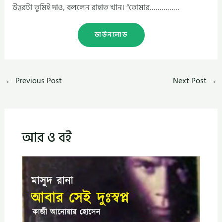
উত্তরটা তুমিই দাও, বললেন রাহাত খান। “তোমার……………
ডাউনলোড
←
Previous Post
Next Post
→
আর ও বই