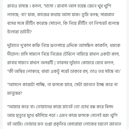
রানাও হাসছে । বলল, “হাসো । রানার্স-আপ হয়েছ জেনে খুব খুশি
লাগছে, না? যাক, কাজের কথায় আসা যাক। তুমি বলছ, সারারাত
বসের সঙ্গে মীটিং করেছে সোহেল, কি নিয়ে মীটিং তা নিশ্চয়ই বলেছে
ইলোরা ডাইনী?
দুইহাতে দু’কাপ কফি নিয়ে দ্রুতপায়ে এদিকে আসছিল কাকলি, থমকে
দীড়াল। হাসি সামলে নিয়ে নিজের টেবিলে নামিয়ে রাখল একটা কাপ,
রানার সামনে রাখল অপরটি | তারপর দুইহাত কোমরে রেখে বলল,
“কী অস্থির লোকরে, বাবা! একটু পরেই ডাকবে বস্‌, তাও তর সইছে না।’
“আসলে কাজটা পাচ্ছি, না ফসকে যাবে, সেটা জানতে ইচ্ছে করে না
মানুষের?
“আমার করে না। তোমাদের কাজ মানেই তো চোখ বন্ধ করে বিপদ
আর মৃত্যুর মুখে ঝাঁপিয়ে পড়া । এমন কাজ ফসকে গেলেই বরং খুশি
হই আমি। তোমার মত গুপ্তা প্রকৃতির বেপরোয়া লোকের হয়তো জানতে