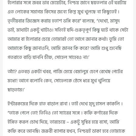
ইলোরার সঙ্গে জবর ভাব মেয়েটার, নিশ্চয় জানে ছয়তলার ওই ঘরটায়
এত লোকের সমাগম কিসের জন্যে কিন্তু মুখ খুলছে না কিছুতেই ।
তৃতীয়বার জিজ্ঞেস করায় হতাশ ভঙ্গি করে” বলেছে, “দেখো, মাসুদ
ভাই, মাথাটা একটু খাটাও। সত্যিই যদি-গুরুতৃপূর্ণ কিছু ঘটে থাকে সেটা
আমার বা ইলোরার চেয়ে তোমারই তো আগে জানার কর্থা। তুমি তো
আমাকে কিছু জানাওনি, আমি জানব কি করে? আমি শুধু শুনেছি
গতরাতে বাড়ি যাননি চীফ, সোহেল সাহেবও না।’
অ্যাঁ? এতবড় একটা খবর, পাজি মেয়ে বেমালুম চেপে রেখেছ পেটের
মধ্যে! আগে বলোনি কেন, সোহেলকে ঠেসে ধরে মুখ খুলিয়ে
ছাড়তাম।’
ইন্টারকমের দিকে হাত বাড়াল রানা । তাই দেখে মৃদু হাসল কাকলি ।
“তাকে পেলে তো! তিনিও তো স্যারের সঙ্গে । কফি কর্ণারের দিকে
ইঙ্গিত করল চোখ দিয়ে, তারচেয়ে – একটু সুস্থির হয়ে বসো, আমি
কফি করে আনছি। জরুরী ব্যাপার যখন, নিশ্চয়ই ডাকা হবে তোমাকে