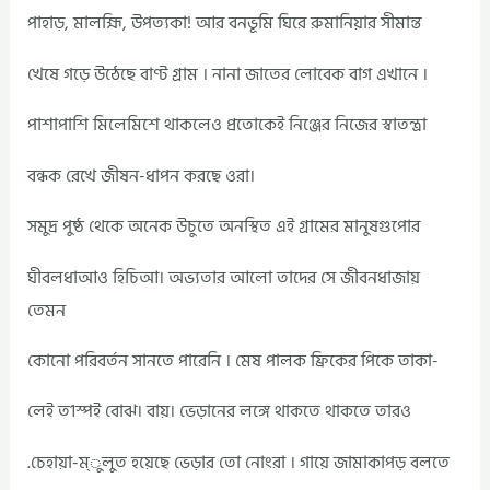
পাহাড়, মালহ্মি, উপত্যকা! আর বনভূমি ঘিরে রুমানিয়ার সীমান্ত
খেষে গড়ে উঠেছে বাণ্ট গ্রাম । নানা জাতের লোবেক বাগ এখানে ।
পাশাপাশি মিলেমিশে থাকলেও প্রতোকেই নিঞ্জের নিজের স্বাতন্ত্রা
বন্ধক রেখে জীষন-ধাপন করছে ওরা।
সমুদ্র পুষ্ঠ থেকে অনেক উচুতে অনস্থিত এই গ্রামের মানুষগুপোর
ঘীবলধাআও হিচিআ। অভ্যতার আলো তাদের সে জীবনধাজায়
তেমন
কোনো পরিবর্তন সানতে পারেনি । মেষ পালক ফ্রিকের পিকে তাকা-
লেই ত1স্পই বোঝ। বায়। ভেড়ানের লঙ্গে থাকতে থাকতে তারও
.চেহায়া-ম্ুলুত হয়েছে ভেড়ার তো নোংরা । গায়ে জামাকাপড় বলতে