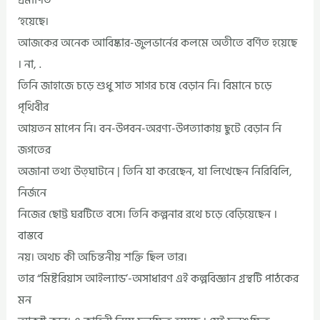
‘হয়েছে।
আজকের অনেক আবিষ্কার-জুলভার্নের কলমে অতীতে বর্ণিত হয়েছে
। না, .
তিনি জাহাজে চড়ে শুধু সাত সাগর চষে বেড়ান নি। বিমানে চড়ে
পৃথিবীর
আয়তন মাপেন নি। বন-উপবন-অরণ্য-উপত্যাকায় ছুটে বেড়ান নি
জগতের
অজানা তথ্য উত্ঘাটনে | তিনি যা করেছেন, যা লিখেছেন নিরিবিলি,
নির্জনে
নিজের ছোট্ট ঘরটিতে বসে। তিনি কল্পনার রথে চড়ে বেড়িয়েছেন ।
বাস্তবে
নয়। অথচ কী অচিন্তনীয় শক্তি ছিল তার।
তার “মিষ্টরিয়াস আইল্যান্ড’-অসাধারণ এই কল্পবিজ্ঞান গ্রন্থটি পাঠকের
মন