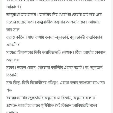
আকাশে ।
জাদুমাখা তার কলম । কলমের নিব থেকে যা বেরোয় তাই হয়ে ওঠে
সত্যের চেয়েও সত্য । কল্পনাতীত কল্পনার আশ্চর্য বাস্তব । আসলে.
তার সঙ্গে
করাও কঠিন । সাফ কথায় বলবো-জুলভার্ন, জুলভার্নই। কল্পবিজ্ঞান
কাহিনী বা
সায়েন্স ফিকশনের তিনি অপ্রতিদ্বন্দ্ি লেখক । ঠিক, আর্থার কোনান
ডয়েলের
মতো । ডয়েল যেমন, গোয়েন্দা কাহিনীর একক সম্রাট । না, জুলভার্ন
বিজ্ঞানী
নন। কিন্তু, তিনি বিজ্ঞানীদের পথিকৃৎ-একথা বলার অপেক্ষা রাখে না।
শত
বছরের আগের জুলভার্নের কল্পনায় যে বিজ্ঞান, কল্পনার কলমে
এসেছে-পরবতীতে বাস্তব পৃথিবীতে সেই বিজ্ঞান আবিষারটি সত্যে
প্রমাণিত