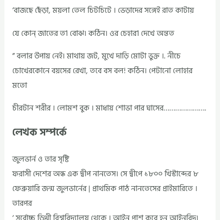
‘বাজছে ছেঁড়া, ময়লা তেল চিটচিটে । ভেড়াদের সঙ্গেই রাত কাটায়
যে কোন্‌ জাতের ত1 বোঝ। কঠিন। ওর চেহার1 দেখে অন্তত
” বলার উপায় নেই। মাথায় জট, মুখে দাড়ি মোটা ভুক্ত ।. নীচে
চোখেরকোনে বয়সের রেখা, তবে বস বল! কঠিন। পেটানো লোহার
মতো
চীরটান শরীর । লোমশ বুক । মাধায় শোভা পার ঘাসের………………….
লেখক সম্পর্কে
জুলভার্ন ও তার সৃষ্টি
ফরাসী দেশের অন্ধ এক দ্বীপ নানতেস। সে দ্বীপে ১৮০০ খিস্টাব্দের ৮
ফেব্রুয়ারি জন্ম জুলভার্নের | প্রাথমিক পাঠ নানতেসের প্রাইমারিতে ।
তারপর
‘ সর্বোচ্চ ডিথ্রী বিশ্ববিদ্যালয় থেকে । আইন পাশ করে হন আইনবিদ।