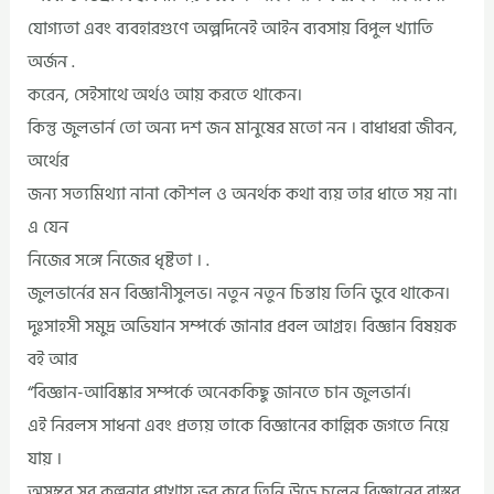
যোগ্যতা এবং ব্যবহারগুণে অল্পদিনেই আইন ব্যবসায় বিপুল খ্যাতি
অর্জন .
করেন, সেইসাথে অর্থও আয় করতে থাকেন।
কিন্তু জুলভার্ন তো অন্য দশ জন মানুষের মতো নন । বাধাধরা জীবন,
অর্থের
জন্য সত্যমিথ্যা নানা কৌশল ও অনর্থক কথা ব্যয় তার ধাতে সয় না।
এ যেন
নিজের সঙ্গে নিজের ধৃষ্টতা । .
জুলভার্নের মন বিজ্ঞানীসুলভ। নতুন নতুন চিন্তায় তিনি ডুবে থাকেন।
দুঃসাহসী সমুদ্র অভিযান সম্পর্কে জানার প্রবল আগ্রহ। বিজ্ঞান বিষয়ক
বই আর
“বিজ্ঞান-আবিষ্কার সম্পর্কে অনেককিছু জানতে চান জুলভার্ন।
এই নিরলস সাধনা এবং প্রত্যয় তাকে বিজ্ঞানের কাল্লিক জগতে নিয়ে
যায় ।
অসম্ভব সব কল্পনার পাখায় ভর করে তিনি উড়ে চলেন বিজ্ঞানের বাস্তব