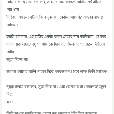
আমার কাছে এসে বললেন, ভ’ইসাব অনেকক্ষণ আপনি এই বাড়ির
গেট ধরে
দাঁড়িয়ে আহেন। ঘটনা কি বলুনতো । কোনো সমস্যা? আমার নাম এ
আলম।
আমি বললাম, এই বাড়ির একটা বাচ্চা মেয়ের নাম তানিজ্জা। সে তার
বাবার এক জোড়া জুতা আমাকে দিবে বলেছিল। সুতার জন্যে দীড়িয়ে
আছি।
জুতা দিচ্ছে না।
জালম আমার খালি পারের দিকে তাকালেন । মনে হচ্ছে তিনি মর্মাহত
:
স্ষুন্ধ গলায় বললেন, সুতা দিবে না । এটা কেমন কথা । অবশ্যই জুতা
দিতে
হৰে।
তিনি মাথার ৰাবড়ি চুলে একটা বড় ধরনের ঝাঁকি দিয়ে জনতার