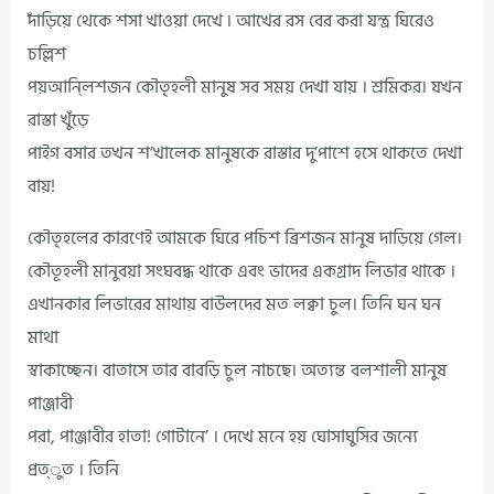
দাঁড়িয়ে থেকে শসা খাওয়া দেখে ৷ আখের রস বের করা যন্ত্র ঘিরেও
চল্লিশ
পয়আন্লিশজন কৌতৃহলী মানুষ সব সময় দেখা যায় । শ্রমিকর। যখন
রাস্তা খুঁড়ে
পাইগ বসার তখন শ’খালেক মানুষকে রাস্তার দু’পাশে হসে থাকতে দেখা
বায়!
কৌতৃহলের কারণেই আমকে ঘিরে পচিশ ব্রিশজন মানুষ দাড়িয়ে গেল।
কৌতূহলী মানুবয়া সংঘবদ্ধ থাকে এবং ভাদের একগ্রাদ লিভার থাকে ।
এখানকার লিভারের মাথায় বাউলদের মত লক্বা চুল। তিনি ঘন ঘন
মাথা
স্বাকাচ্ছেন। বাতাসে তার বাবড়ি চুল নাচছে। অত্যন্ত বলশালী মানুষ
পাঞ্জাবী
পরা, পাঞ্জাবীর হাতা! গোটানে’ । দেখে মনে হয় ঘোসাঘুসির জন্যে
প্রত্ুত । তিনি