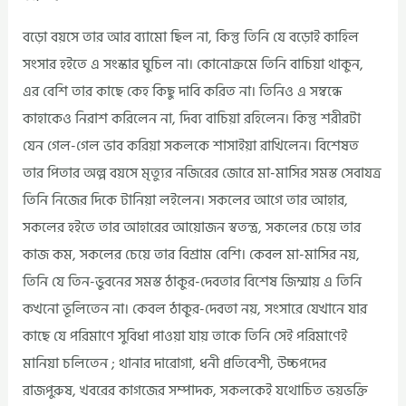
বড়ো বয়সে তার আর ব্যামো ছিল না, কিন্তু তিনি যে বড়োই কাহিল
সংসার হইতে এ সংস্কার ঘুচিল না। কোনোক্রমে তিনি বাচিয়া থাকুন,
এর বেশি তার কাছে কেহ কিছু দাবি করিত না। তিনিও এ সম্বন্ধে
কাহাকেও নিরাশ করিলেন না, দিব্য বাচিয়া রহিলেন। কিন্তু শরীরটা
যেন গেল-গেল ভাব করিয়া সকলকে শাসাইয়া রাখিলেন। বিশেষত
তার পিতার অল্প বয়সে মৃত্যুর নজিরের জোরে মা-মাসির সমস্ত সেবাযত্র
তিনি নিজের দিকে টানিয়া লইলেন। সকলের আগে তার আহার,
সকলের হইতে তার আহারের আয়োজন স্বতন্ত্র, সকলের চেয়ে তার
কাজ কম, সকলের চেয়ে তার বিশ্রাম বেশি। কেবল মা-মাসির নয়,
তিনি যে তিন-ভুবনের সমস্ত ঠাকুর-দেবতার বিশেষ জিম্মায় এ তিনি
কখনো ভূলিতেন না। কেবল ঠাকুর-দেবতা নয়, সংসারে যেখানে যার
কাছে যে পরিমাণে সুবিধা পাওয়া যায় তাকে তিনি সেই পরিমাণেই
মানিয়া চলিতেন ; থানার দারোগা, ধনী প্রতিবেশী, উচ্চপদের
রাজপুরুষ, খবরের কাগজের সম্পাদক, সকলকেই যথোচিত ভয়ভক্তি