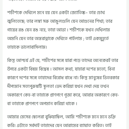
শচীশকে দেখিলে মনে হয় যেন একটা জ্যোতিষ্ক– তার চোখ
জ্বলিতেছে; তার লম্বা সরু আঙুলগুলি যেন আগুনের শিখা; তার
গায়ের রঙ যেন রঙ নহে, তাহা আভা । শচীশকে যখন দেখিলাম
অমনি যেন তার অন্তরাত্নাকে দেখিতে পাইলাম ; তাই একমুহূর্তে
তাহাকে ভালোবাসিলাম।
কিন্তু আশ্চর্য এই যে, শচীশের সঙ্গে যারা পড়ে তাদের অনেকেরই তার
উপরে একটা বিষম বিদ্বেষ । আসল কথা, যাহারা দশের মতো, বিনা
কারণে দশের সঙ্গে তাহাদের বিরোধ বাধে না। কিন্তু মানুষের ভিতরকার
দীপ্যমান সত্যপুরুষটি স্থূলতা ভেদ করিয়া যখন দেখা দেয় তখন
অকারণে কেহ-বা তাহাকে প্রাণপণে পূজা করে, আবার অকারণে কেহ-
বা তাহাকে প্রাণপণে অপমান করিয়া থাকে ।
আমার মেসের ছেলেরা বুঝিয়াছিল, আমি শচীশকে মনে মনে ভক্তি
করি। এটাতে সর্বদাই তাহাদের যেন আরামের ব্যাঘাত করিত। তাই