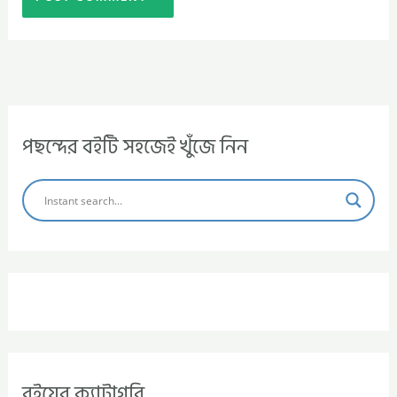
পছন্দের বইটি সহজেই খুঁজে নিন
বইয়ের ক্যাটাগরি