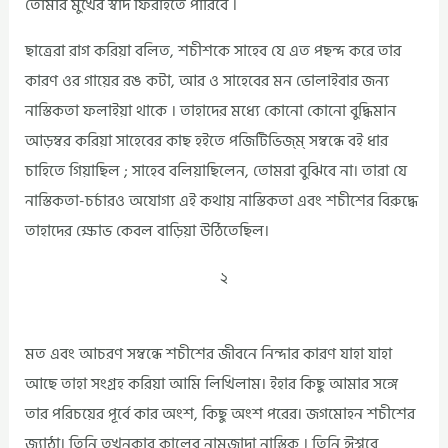
তোমার মুখের স্বাদ ফিরাইতে পারিবে ।
ছাত্রেরা রাগ করিয়া বলিত, শচীশকে সাহেব যে এত পছন্দ করে তার
কারণ ওর গায়ের রঙ কটা, আর ও সাহেবের মন ভোলাইবার জন্য
নাস্তিকতা ফলাইয়া থাকে । তাহাদের মধ্যে কোনো কোনো বুদ্ধিমান
আড়ম্বর করিয়া সাহেবের কাছ হইতে পজিটিভিজ্ম্‌ সম্বন্ধে বই ধার
চাহিতে গিয়াছিল ; সাহেব বলিয়াছিলেন, তোমরা বুঝিবে না। তারা যে
নাস্তিকতা-চর্চারও অযোগ্য এই কথায় নাস্তিকতা এবং শচীশের বিরুদ্ধে
তাহাদের ক্ষোভ কেবল বাড়িয়া উঠিতেছিল।
২
মত এবং আচরণ সম্বন্ধে শচীশের জীবনে নিন্দার কারণ যাহা যাহা
আছে তাহা সংগ্রহ করিয়া আমি লিখিলাম। ইহার কিছু আমার সঙ্গে
তার পরিচয়ের পূর্বে কার অংশ, কিছু অংশ পরের। জগমোহন শচীশের
জ্যাঠা। তিনি তখনকার কালের নামজাদা নাস্তিক । তিনি ঈশ্বরে