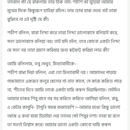
তাবোল কী যে বকিলাম তার ঠিক নাই। শচীশ বই মুড়িয়া আমার
মুখের দিকে কিছুক্ষণ চাহিয়া রহিল। তার চোখ যারা দেখে নাই তারা
বুঝিবে না এই দৃষ্টি যে কী।
শচীশ বলিল, যারা নিন্দা করে তারা নিন্দা ভালোবাসে বলিয়াই করে,
সত্য ভালোবাসে বলিয়া নয়। তাই যদি হইল, তবে কোনো একটা নিন্দা
যে সত্য নয় তাহা প্রমাণ করিবার জন্য ছট্ফট্‌ করিয়া লাভ কী?
আমি বলিলাম, তবু দেখুন, মিথ্যাবাদীকে–
শচীশ বাধা দিয়া বলিল, ওরা তো মিথ্যাবাদী নয় । আমাদের পাড়ায়
পক্ষাঘাতে একজন কলুর ছেলের গা-হাত কাপে, সে কাজ করিতে পারে
না, শীতের দিনে আমি তাকে একটা দামি কম্বল দিয়াছিলাম। সেইদিন
আমার চাকর শিবু রাগে গর্‌ গর্‌ করিতে করিতে আসিয়া বলিল, বাবু,
ও বেটার কাপুনি- টাপুনি সমস্ত বদমায়েশি !–আমার মধ্যে কিছু ভালো
আছে এ কথা যারা উড়াইয়া দেয় তাদের সেই শিবুর দশা। তারা যা বলে
তা সত্যই বিশ্বাস করে। আমার ভাগ্যে একটা-কোনো দামি কম্বল