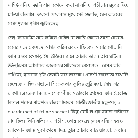
পাপিষ্ঠ বলিয়া জানিতাম। কোনো কথা না বলিয়া শচীশের মুখের দিয়ে
চাহিয়া রহিলাম। তখনো দেখিলাম মুখে সেই জ্যোতি, যেন অন্তরের
মধ্যে পূজার প্রদীপ জ্বলিতেছে।
কেহ কোনোদিন মনে করিতে পারিত না আমি কোনো জন্মে সোনার-
বেনের সঙ্গে একসঙ্গে আহার করিব এবং নাক্তিক্যে আমার গোড়ামি
আমার গুরুকে ছাড়াইয়া উঠিবে ! ক্রমে আমার ভাগ্যে তাও ঘটিল।
উইল্‌কিনস আমাদের কলেজের সাহিত্যের অধ্যাপক । যেমন তার
পাণ্ডিত্য, ছাত্রদের প্রতি তেমনি তার অবজ্ঞা । এদেশী কালেজে বাঙালি
ছেলেকে সাহিত্য পড়ানো শিক্ষকতার কুলিমজুরি করা, ইহাই তার
ধারণা । এইজন্য মিলটন শেক্স্পীয়র পড়াইবার ক্লাসেও তিনি ইংরেজি
বিড়াল শব্দের প্রতিশব্দ বলিয়া দিতেন: মার্জীরজাতীয় চতুস্পদ, a
quardruped of feline species। কিন্তু নোট লওয়া সম্বন্ধে শচীশের
মাপ ছিল। তিনি বলিতেন, শচীশ, তোমাকে এই ক্লাসে বসিতে হয় সে
লোকসান আমি পূরণ করিয়া দিব, তুমি আমার বাড়ি যাইয়ো, সেখানে