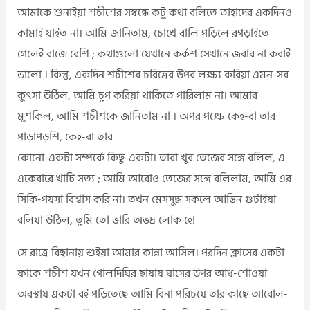
আমাকে শুনাইয়া শচীশের সম্বন্ধে কটু কথা বলিতে তাহাদের একদিনও
কামাই যাইত না। আমি জানিতাম, চোখে বালি পড়িলে রগড়াইতে
গেলেই বাজে বেশি ; কথাগুলো যেখানে কর্কশ সেখানে জবাব না করাই
ভালো । কিন্তু, একদিন শচীশের চরিত্রের উপর লক্ষ্য করিয়া এমন-সব
কুৎসা উঠিল, আমি চুপ করিয়া থাকিতে পারিলাম না। আমার
মুশকিল, আমি শচীশকে জানিতাম না । অপর পক্ষে কেহ-বা তার
পাড়াপড়শি, কেহ-বা তার
কোনো-একটা সম্পর্কে কিছু-একটা। তারা খুব তেজের সঙ্গে বলিল, এ
একেবারে খাটি সত্য ; আমি আরোও তেজের সঙ্গে বলিলাম, আমি এর
সিকি-পয়সা বিশ্বাস করি না। তখন মেসসুদ্ধ সকলে আস্তিন গুটাইয়া
বলিয়া উঠিল, তুমি তো ভারি অভদ্র লোক হে!
সে রাত্রে বিছানায় শুইয়া আমার কান্না আসিল। পরদিন ক্লাসের একটা
ফাকে শচীশ যখন গোলদিঘির ছায়ায় ঘাসের উপর আধ-শোওয়া
অবস্থায় একটা বই পড়িতেছে আমি বিনা পরিচয়ে তার কাছে আবোল-