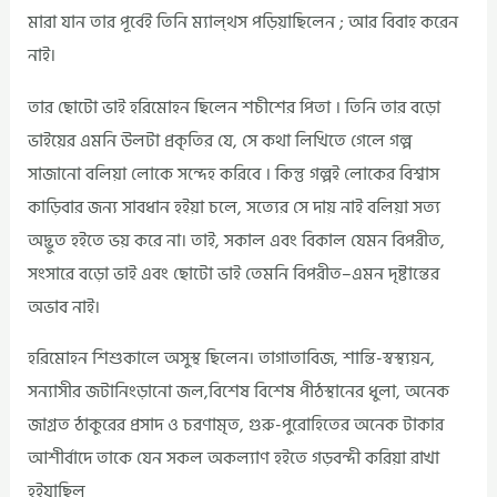
মারা যান তার পূর্বেই তিনি ম্যাল্থস পড়িয়াছিলেন ; আর বিবাহ করেন
নাই।
তার ছোটো ভাই হরিমোহন ছিলেন শচীশের পিতা । তিনি তার বড়ো
ভাইয়ের এমনি উলটা প্রকৃতির যে, সে কথা লিখিতে গেলে গল্প
সাজানো বলিয়া লোকে সন্দেহ করিবে । কিন্তু গল্পই লোকের বিশ্বাস
কাড়িবার জন্য সাবধান হইয়া চলে, সত্যের সে দায় নাই বলিয়া সত্য
অদ্ভুত হইতে ভয় করে না। তাই, সকাল এবং বিকাল যেমন বিপরীত,
সংসারে বড়ো ভাই এবং ছোটো ভাই তেমনি বিপরীত–এমন দৃষ্টান্তের
অভাব নাই।
হরিমোহন শিশুকালে অসুস্থ ছিলেন। তাগাতাবিজ, শান্তি-স্বস্থ্যয়ন,
সন্যাসীর জটানিংড়ানো জল,বিশেষ বিশেষ পীঠস্থানের ধুলা, অনেক
জাগ্রত ঠাকুরের প্রসাদ ও চরণামৃত, গুরু-পুরোহিতের অনেক টাকার
আশীর্বাদে তাকে যেন সকল অকল্যাণ হইতে গড়বন্দী করিয়া রাখা
হইয়াছিল