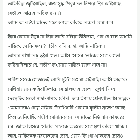
অতিরিক্ত জুটিয়াছিল, রাজ্যসুদ্ধ শিবুর দল নিশ্চয় স্থির করিয়াছে,
সেটাতে আমার অধিকার নাই।
আমি তা লইয়া তাদের সঙ্গে ঝগড়া করিতে লজ্জা বোধ করি।
ইহার কোনো উত্তর না দিয়া আমি বলিয়া উঠিলাম, এরা যে বলে আপনি
নাস্তিক, সে কি সত্য ? শচীশ বলিল, হা, আমি নাস্তিক ।
আমার মাথা নিচু হইয়া গেল। আমি মেসের লোকের সঙ্গে ঝগড়া
করিয়াছিলাম যে, শচীশ কখনোই নাস্তিক হইতে পারে না।
শচীশ সম্বন্ধে গোড়াতেই আমি দুইটা মস্ত ঘা খাইয়াছি। আমি তাহাকে
দেখিয়াই মনে করিয়াছিলাম, সে ব্রাহ্মণের ছেলে । মুখখানি যে
দেবমূর্তির মতো সাদা-পাথরে কোঁদা। তার উপাধি শুনিয়াছিলাম মল্লিক
; আমাদেরও গায়ে মল্লিক-উপাধিধারী এক ঘর কুলীন ব্রাহ্মণ আছে।
কিন্তু জানিয়াছি, শচীশ সোনার-বেনে। আমাদের নিষ্ঠাবান কায়স্থের
ঘর–জাতি হিসেবে সোনার-বেনেকে অন্তরের সঙ্গে ঘৃণা করিয়া থাকি ।
আর, নান্তিককে নরঘাতকের চেয়ে, এমন-কি গো-খাদকের চেয়েও