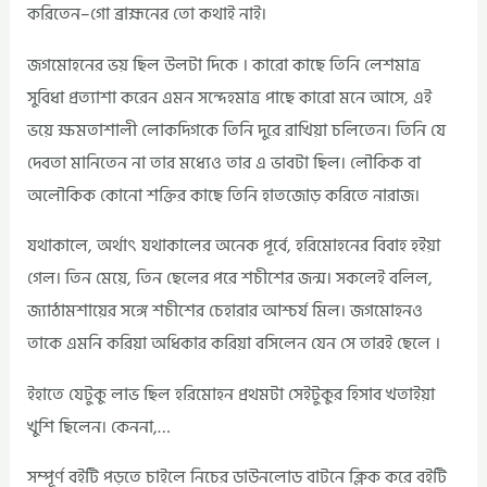
করিতেন–গো ব্রাহ্মনের তো কথাই নাই।
জগমোহনের ভয় ছিল উলটা দিকে । কারো কাছে তিনি লেশমাত্র
সুবিধা প্রত্যাশা করেন এমন সন্দেহমাত্র পাছে কারো মনে আসে, এই
ভয়ে ক্ষমতাশালী লোকদিগকে তিনি দুরে রাখিয়া চলিতেন। তিনি যে
দেবতা মানিতেন না তার মধ্যেও তার এ ভাবটা ছিল। লৌকিক বা
অলৌকিক কোনো শক্তির কাছে তিনি হাতজোড় করিতে নারাজ।
যথাকালে, অর্থাৎ যথাকালের অনেক পূর্বে, হরিমোহনের বিবাহ হইয়া
গেল। তিন মেয়ে, তিন ছেলের পরে শচীশের জন্ম। সকলেই বলিল,
জ্যাঠামশায়ের সঙ্গে শচীশের চেহারার আশ্চর্য মিল। জগমোহনও
তাকে এমনি করিয়া অধিকার করিয়া বসিলেন যেন সে তারই ছেলে ।
ইহাতে যেটুকু লাভ ছিল হরিমোহন প্রথমটা সেইটুকুর হিসাব খতাইয়া
খুশি ছিলেন। কেননা,…
সম্পূর্ণ বইটি পড়তে চাইলে নিচের ডাউনলোড বাটনে ক্লিক করে বইটি