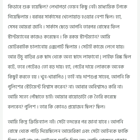
কিভাবে শুরু হয়েছিল? লেখাপড়া তেমন কিছু নেই। মাধ্যমিক টপকে
গিয়েছিলাম ৷ বরাবর সার্কাসের খেলোয়াড় হওয়ার নেশা ছিল। হ্যা,
সেসব আমরা জানি । সার্কাস ছেড়ে আপনি তারপর বোম্বের ফিল
স্টান্টম্যানের কাজও করেছেন । কি রকম স্টান্টম্যান? আমি
মোটরবাইক চালানোয় এক্সপার্ট ছিলাম । সেটাই কাজে লেগে যায়।
আর উচু বাড়ির এক ছাদ থেকে অন্য ছাদে লাফানো | লাইফ রিস্ক ছিল
বটে, তবে পেটেরও তো বড় দায়। হ্যা, পেটের দায়ে লোককে অনেক
কিছুই করতে হয় । খুন-খারাপিও | তাই নাঃ দাশগুপ্ত সাহেব, আপনি কি
পুলিশের স্টেটমেন্ট বিশ্বাস করেন? না। আবার অবিশ্বাসও করি না।
আমি সত্যে পৌছাতে চাই। আমার বায়োডাটা কে তৈরি করেছে
বলবেন? পুলিশ । তার কি কোনও প্রয়োজন ছিল? ছিল।
আমি কিন্তু ক্রিমিন্যাল নই। সেটা তদন্তের পর জানা যাবে । আপনি
বোম্বে থেকে পাড়ি দিয়েছিলেন আমেরিকা এবং সেটা আইনকে ফাকি