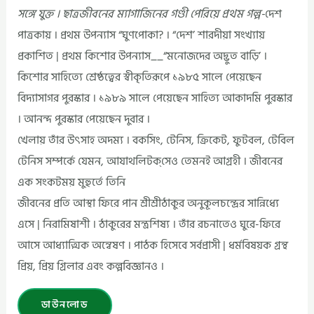
সঙ্গে যুক্ত । ছাত্রজীবনের ম্যাগাজিনের গণ্ডী পেরিয়ে প্রথম গল্প-
দেশ
পাত্রকায় । প্রথম উপন্যাস “ঘুণপোকা? । “দেশ’ শারদীয়া সংখ্যায়
প্রকাশিত | প্রথম কিশোর উপন্যাস__“মনোজদের অদ্ভুত বাড়ি’ ।
কিশোর সাহিত্যে শ্রেষ্ঠত্বের স্বীকৃতিরূপে ১৯৮৫ সালে পেয়েছেন
বিদ্যাসাগর পুরস্কার । ১৯৮৯ সালে পেয়েছেন সাহিত্য আকাদমি পুরস্কার
। আনন্দ পুরস্কার পেয়েছেন দুবার ।
খেলায় তাঁর উৎসাহ অদম্য । বকসিং, টেনিস, ক্রিকেট, ফুটবল, টেবিল
টেনিস সম্পর্কে যেমন, আযাথলিটক্‌সেও তেমনই আগ্রহী । জীবনের
এক সংকটময় মুহুর্তে তিনি
জীবনের প্রতি আস্থা ফিরে পান শ্রীশ্রীঠাকুর অনুকূলচন্দ্রের সান্নিধ্যে
এসে | নিরামিষাশী । ঠাকুরের মন্ত্রশিষ্য । তাঁর রচনাতেও ঘুরে-ফিরে
আসে আধ্যাত্মিক অন্বেষণ । পাঠক হিসেবে সর্বপ্রাসী | ধর্মবিষয়ক গ্রন্থ
প্রিয়, প্রিয় গ্রিলার এবং কল্পবিজ্ঞানও ।
ডাউনলোড