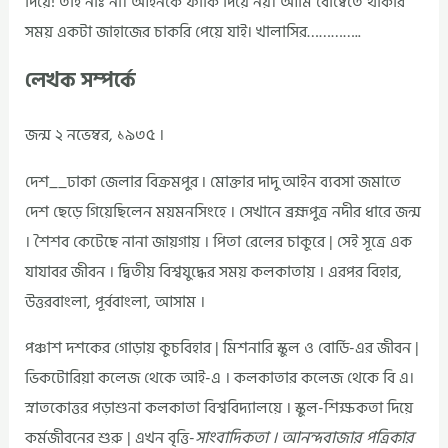
দিয়ে! তাই নাঃ না। আইনকে ফাকি দিয়ে নয়। আমি বোষ্বেতে থাকার
সময় একটা জাহাজের চাকরি পেয়ে যাই। খালাসির…………..
লেখক সম্পর্কে
জন্ম ২ নভেম্বর, ১৯৩৫ ।
দেশ__ঢাকা জেলার বিক্রমপুর ৷ মোক্তার দাদু আইন ব্যবসা জমাতে
দেশ ছেড়ে গিয়েছিলেন ময়মনসিংহে । সেখানে ব্রহ্মপুত্র নদীর ধারে জন্ম
। শৈশব কেটেছে নানা জায়গায় । পিতা রেলের চাকুরে | সেই সূত্রে এক
যাযাবর জীবন । দ্বিতীয় বিশ্বযুদ্ধের সময় কলকাতায় । এরপর বিহার,
উত্তরবাংলা, পূর্ববাংলা, আসাম ।
পঞ্চাশ দশকের গোড়ায় কুচবিহার | মিশনারি স্কুল ও বোর্ডি-এর জীবন |
ভিকটোরিয়া কলেজ থেকে আই-এ । কলকাতার কলেজ থেকে বি এ।
স্নাতকোত্তর পড়াশুনা কলকাতা বিশ্ববিদ্যালয়ে । স্কুল-শিক্ষকতা দিয়ে
কর্মজীবনের শুরু | এখন বৃত্তি-
সাংবাদিকতা । আনন্দবাজার পত্রিকার