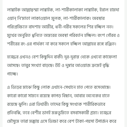
লাব্বাইক আল্লাহুম্মা লাব্বাইক, লা-শারীকালাকা লাব্বাইক, ইন্নাল হামদা
ওয়ান্ নি’মাতা লাকাওয়াল মুলক, লা-শারীকালাক। অবস্থার
পরিপ্রেক্ষিতে বাদশাহ আমীর, ধনী-গরীব সকলের শির হচ্ছিল নত।
মুখের অনুরিত ধ্বনিতে অন্তরের অবস্থা পরিবর্তন হচ্ছিল। বংশ গৌরব ও
শরীরের রং-এর পার্থক্য না করে সকলে হচ্ছিল আল্লাহর রঙ্গে রঞ্জিত।
হজ্জের এখনও বেশ কিছুদিন বাকী। দূর-দূরান্ত থেকে এখনো কাফেলা
আসছে। তাবুর সংখ্যা বাড়ছে। উট ও দুম্বার আওয়াজ ক্রমেই বৃদ্ধি
পাচ্ছে।
এ ভিড়ের মাঝে কিছু লোক এখানে-সেখানে হাত পেতে বসেআছে।
কারো কারো সামনে রয়েছে কাপড় বিছান, আবার অনেকের হাতে
রয়েছে ঝুলি। এরা ভিখারী। তাদের কিছু সংখ্যক শারীরিকভাবে
প্রতিবন্ধি, তবে বেশীর ভাগই মরুভূমিতে বসবাসকারী গ্রম্য। হজ্জের
মৌসুমে তারা মক্কায় এসে ভিক্ষা করে বেশ টাকা-পয়সা উপার্জন করে