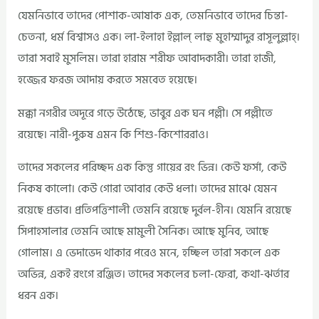
যেমনিভাবে তাদের পোশাক-আষাক এক, তেমনিভাবে তাদের চিন্তা-
চেতনা, ধর্ম বিশ্বাসও এক। লা-ইলাহা ইল্লাল্ লাহু মুহাম্মাদুর রাসূলুল্লাহ্।
তারা সবাই মুসলিম। তারা হারাম শরীফ আবাদকারী। তারা হাজী,
হজ্জের ফরজ আদায় করতে সমবেত হয়েছে।
মক্কা নগরীর অদূরে গড়ে উঠেছে, ভাবুর এক ঘন পল্লী। সে পল্লীতে
রয়েছে। নারী-পুরুষ এমন কি শিশু-কিশোররাও।
তাদের সকলের পরিচ্ছদ এক কিন্তু গায়ের রং ভিন্ন। কেউ ফর্সা, কেউ
নিকষ কালো। কেউ গোরা আবার কেউ ধলা। তাদের মাঝে যেমন
রয়েছে প্রভাব। প্রতিপত্তিশালী তেমনি রয়েছে দুর্বল-হীন। যেমনি রয়েছে
সিপাহসালার তেমনি আছে মামুলী সৈনিক। আছে মুনিব, আছে
গোলাম। এ ভেদাভেদ থাকার পরেও মনে, হচ্ছিল তারা সকলে এক
অভিন্ন, একই রংগে রঞ্জিত। তাদের সকলের চলা-ফেরা, কথা-ঝর্তার
ধরন এক।