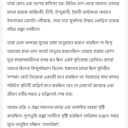
তারা কোন এক দেশের বাসিন্দা নয়। বিভিন্ন দেশ থেকে আগত। তাদের
মাঝে রয়েছে আফ্রিকী, চীনী, হিন্দুস্তানী, ইরানী মোটকথা যেখানে
ইসলামের জ্যোতি পৌঁছেছে, সেথা হতে মুসলিম উম্মাহ্ একত্রিত হয়েছে
পবিত্র মক্কা নগরীতে।
তারা একে অপরের মুখের ভাষা অনুধাবন করতে পারছিল না কিন্তু
অন্তরের কথা ভাল করেই অনুভব করতেছিল। হাজার হাজার ক্রোশ
দূরে বসবাসকারীদের হৃদয় মন ছিল একই সূতিকায় গ্রোথিত। কারো
অন্তরে ছিলনা বিন্দুপরিমাণ বিভেদ। সকলের মাঝে ছিল সুনিবীড়
সম্পর্ক। কেউ নিজেকে একাকী মনে করছিল না। ইহরামের সাদা কাপড়
পরিহিত প্রতিটি ব্যক্তিই মনে করছিল যেন সে এখানেই জন্মেছে এবং
জীবন তরীর সফর এ মঞ্জিলেই শেষ হবে।
অগাধ ভক্তি ও শ্রদ্ধা সকলের মাঝে এক অপার্থিব অবস্থা সৃষ্টি
করেছিল। পূণ্যভূমি মক্কা নগরীতে সৃষ্টি হয়েছিল অবিরাম গুঞ্জন। সবার
মুখে অনুরিত হচ্ছিল ‘তালবিয়া”,