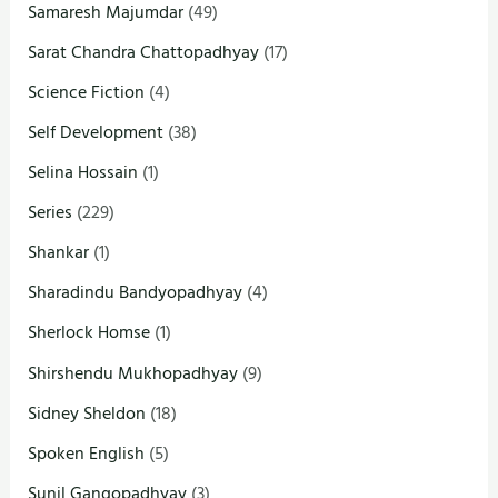
Samaresh Majumdar
(49)
Sarat Chandra Chattopadhyay
(17)
Science Fiction
(4)
Self Development
(38)
Selina Hossain
(1)
Series
(229)
Shankar
(1)
Sharadindu Bandyopadhyay
(4)
Sherlock Homse
(1)
Shirshendu Mukhopadhyay
(9)
Sidney Sheldon
(18)
Spoken English
(5)
Sunil Gangopadhyay
(3)