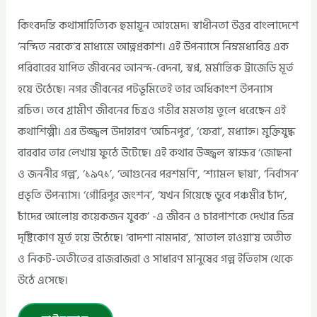
কিংবদন্তি কথাসাহিত্যিক হুমায়ূন আহমেদ। স্বাধীনতা উত্তর বাংলাদেশে
‘নন্দিত নরকে’র মাধ্যমে আত্নপ্রকাশ। এই উপন্যাসে নিম্নমধ্যবিত্ত এক
পরিবারের যাপিত জীবনের আনন্দ-বেদনা, স্বপ্ন, মর্মান্তিক ট্রাজেডি মূর্ত
হয়ে উঠেছে। নগর জীবনের পটভূমিতেই তার অধিকাংশ উপন্যাস
রচিত। তবে গ্রামীণ জীবনের চিত্রও গভীর মমতায় তুলে ধরেছেন এই
কথাশিল্পী। এর উজ্জ্বল উদাহারণ ‘অচিনপুর’, ‘ফেরা’, মধ্যাহ্ন। মুক্তিযুদ্ধ
বারবার তার লেখায় ফুঠে উটেছে। এই কথার উজ্জ্বল স্বাক্ষর ‘জোছনা
ও জননীর গল্প’, ‘১৯৭১’, ‘আগুনের পরশমণি’, ‘শ্যামল ছায়া’, ‘নির্বাসন’
প্রভৃতি উপন্যাস। ‘গৌরিপুর জংশন’, ‘যখন গিয়েছে ডুবে পঞ্চমীর চাঁদ’,
চাঁদের আলোয় কয়েকজন যুবক’ -এ জীবন ও চারপাশকে দেখার ভিন্ন
দৃষ্টিকোণ মূর্ত হয়ে উঠেছে। ‘বাদশা নামদার’, ‘মাতাল হাওয়া’য় অতীত
ও নিকট-অতীতের রাজরাজরা ও সাধারণ মানুষের গল্প ইতিহাস থেকে
উঠে এসেছে।