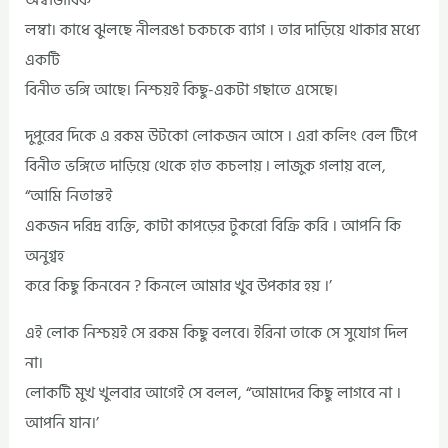
লম্বা। কাধে ঝুলছে নীলরঙা চকচকে ব্যাগ । তার দাড়িয়ে থাকার মধ্যে
একটি
বিনীত ভঙ্গি আছে। নিশ্চয়ই কিছু-একটা গছাতে এসেছে।
দুপুরের দিকে এ রকম উটকো লোকজন আসে । এরা কলিং বেল টিপে
বিনীত ভঙ্গিতে দাড়িয়ে থেকে হাত কচলায় ৷ লাজুক গলায় বলে,
“আমি নিতান্তই
একজন দরিদ্র ব্যক্তি, কাটা কাপড়ের টুকরো বিক্রি করি । আপনি কি
অনুগ্বহ
করে কিছু কিনবেন ? কিনলে আমার খুব উপকার হয় ।’
এই লোক নিশ্চয়ই সে রকম কিছু বলবে। ইরিনা তাকে সে সুযোগ দিল
না।
লোকটি মুখ খুলবার আগেই সে বলল, “আমাদের কিছু লাগবে না ।
আপনি যান।’