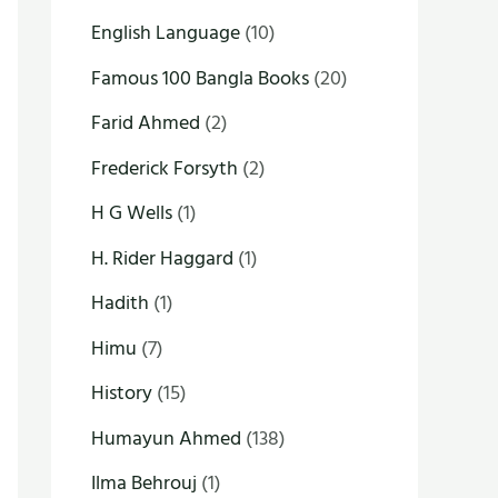
English Language
(10)
Famous 100 Bangla Books
(20)
Farid Ahmed
(2)
Frederick Forsyth
(2)
H G Wells
(1)
H. Rider Haggard
(1)
Hadith
(1)
Himu
(7)
History
(15)
Humayun Ahmed
(138)
Ilma Behrouj
(1)