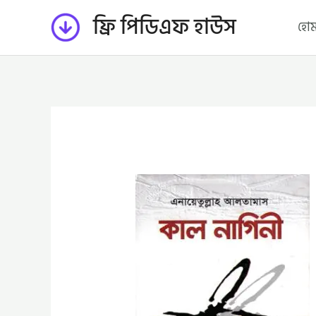
Skip
ফ্রি পিডিএফ হাউস
হো
to
content