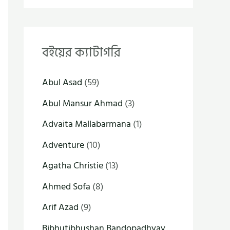
বইয়ের ক্যাটাগরি
Abul Asad
(59)
Abul Mansur Ahmad
(3)
Advaita Mallabarmana
(1)
Adventure
(10)
Agatha Christie
(13)
Ahmed Sofa
(8)
Arif Azad
(9)
Bibhutibhushan Bandopadhyay