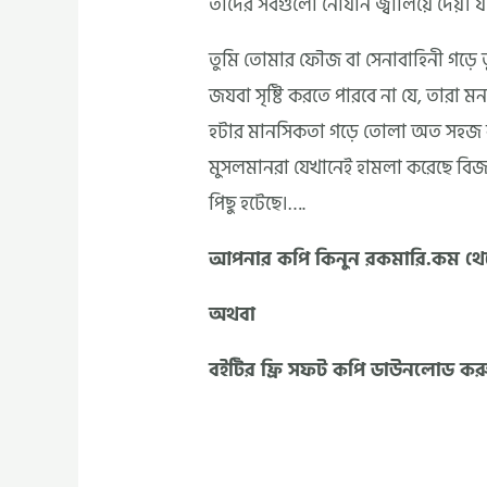
তাদের সবগুলো নৌযান জ্বালিয়ে দেয়। য
তুমি তোমার ফৌজ বা সেনাবাহিনী গড়ে তু
জযবা সৃষ্টি করতে পারবে না যে, তারা মন 
হটার মানসিকতা গড়ে তোলা অত সহজ ক
মুসলমানরা যেখানেই হামলা করেছে বিজ
পিছু হটেছে।….
আপনার কপি কিনুন রকমারি.কম থ
অথবা
বইটির ফ্রি সফট কপি ডাউনলোড কর