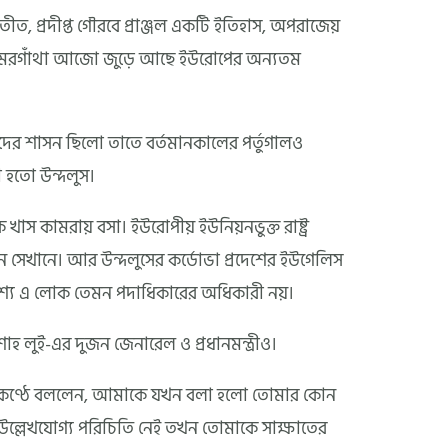
্রদীপ্ত গৌরবে প্রাঞ্জল একটি ইতিহাস, অপরাজেয়
এক অমরগাঁথা আজো জুড়ে আছে ইউরোপের অন্যতম
নদের শাসন ছিলো তাতে বর্তমানকালের পর্তুগালও
া হতো উন্দলুস।
খাস কামরায় বসা। ইউরোপীয় ইউনিয়নভুক্ত রাষ্ট্র
েছেন সেখানে। আর উন্দলুসের কর্ডোভা প্রদেশের ইউগেলিস
 অবশ্য এ লোক তেমন পদাধিকারের অধিকারী নয়।
হ লুই-এর দুজন জেনারেল ও প্রধানমন্ত্রীও।
ভীর কণ্ঠে বললেন, আমাকে যখন বলা হলো তোমার কোন
উল্লেখযোগ্য পরিচিতি নেই তখন তোমাকে সাক্ষাতের