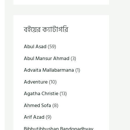
বইয়ের ক্যাটাগরি
Abul Asad
(59)
Abul Mansur Ahmad
(3)
Advaita Mallabarmana
(1)
Adventure
(10)
Agatha Christie
(13)
Ahmed Sofa
(8)
Arif Azad
(9)
Bibhutibhushan Bandopadhyay