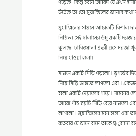
পড়েছে। কিন্তু ইবনে আবিদ যে এখন হা
উঠেছে তা তো মুযাম্মিলের জানার কথা 
মুযাম্মিলের সামনে আরেকটি বিশাল দ
নির্মিত। সেই দালানের উচু একটি দরজার
ঝুলছে। চাবিওয়ালা প্রহরী এসে দরজা খু
নিয়ে যাওয়া হলো।
সামনে একটি সিঁড়ি পড়লো । ভূগর্ভের দিক
নিয়ে সিড়ি ভাঙ্গতে লাগলো ওরা । একজন 
হলো একটি দেয়ালের গায়ে । সামনের লো
আরো পাঁচ ছয়টি সিঁড়ি বেয়ে নামলো ওর
লাগলো । মুযাম্মিলের মনে হলো ওরা তাকে
কতবার যে ডানে বামে তাকে ঘ্ুরানো হ