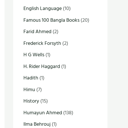
English Language
(10)
Famous 100 Bangla Books
(20)
Farid Ahmed
(2)
Frederick Forsyth
(2)
H G Wells
(1)
H. Rider Haggard
(1)
Hadith
(1)
Himu
(7)
History
(15)
Humayun Ahmed
(138)
Ilma Behrouj
(1)