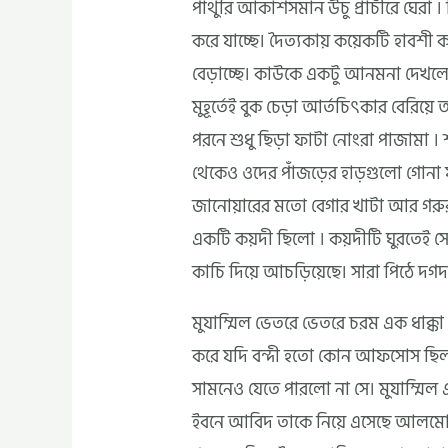
পাথুরি আকাশসমান উচু প্রাচীরে ঘেরা 
করে যাচ্ছে। দৈত্যকায় কয়েকটি হাবশী ক
বেড়াচ্ছে। কাউকে একটু আনমনা দেখলেই 
মুহূর্তেই বুক চেড়া আর্তচিৎকার বেরিয়
পরনে শুধু ছিড়া ফাটা নোংরা পাজামা । শ
থেকেও ওদের পাঁজড়ের হাড়গুলো গোনা 
জানোয়ারের মতো বেগার খাটা আর গরুর 
একটি কয়দী ছিলো । কয়দীটি ঘুরতেই 
কাচি দিয়ে আচড়িয়েছে। সারা পিঠে দগদ
মুযাম্মিল ভেতরে ভেতরে চরম এক ধাক্কা
করে যদি বন্দী হতো কোন আফসোস ছিল ন
সামনেও যেতে পারলো না সে। মুযাম্মিল
ইবনে আবিদ তাকে নিয়ে এসেছে আলম