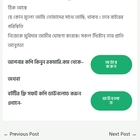
ঠিক আছে
যে কোন মূল্যে আমি তোমাদের সাথে আছি, থাকব । তবে বাইরের
পরিস্থিতি
নিজেকে মুরিদার আমীর ঘোষণা করেছে। সকল খিিস্টান্‌ তার প্রাতি
আনুগভ্য
আপনার কপি কিনুন রকমারি.কম থেকে–
অর্ডার
করুন
অথবা
বইটির ফ্রি সফট কপি ডাউনলোড করুন
ডাউনলো
এখানে-
ড
←
Previous Post
Next Post
→