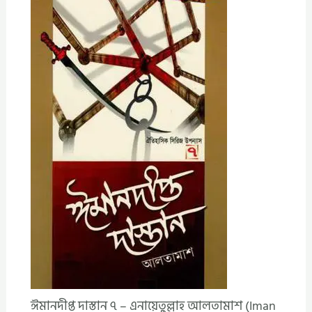
ঈমানদীপ্ত দাস্তান ৭ – এনায়েতুল্লাহ আলতামাশ (Iman