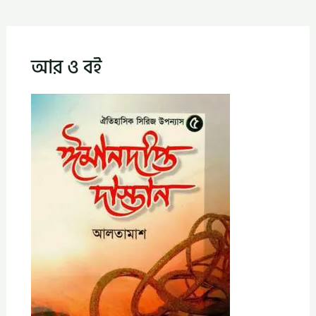
আর ও বই