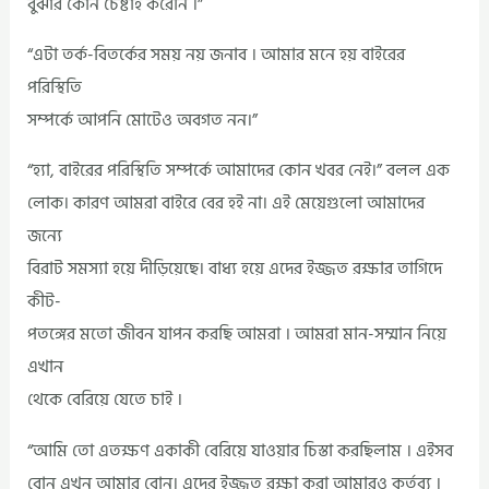
বুঝার কোন চেষ্টাই করেনি ।”
“এটা তর্ক-বিতর্কের সময় নয় জনাব । আমার মনে হয় বাইরের
পরিস্থিতি
সম্পর্কে আপনি মোটেও অবগত নন।”
“হ্যা, বাইরের পরিস্থিতি সম্পর্কে আমাদের কোন খবর নেই।” বলল এক
লোক। কারণ আমরা বাইরে বের হই না। এই মেয়েগুলো আমাদের
জন্যে
বিরাট সমস্যা হয়ে দীড়িয়েছে। বাধ্য হয়ে এদের ইজ্জত রক্ষার তাগিদে
কীট-
পতঙ্গের মতো জীবন যাপন করছি আমরা । আমরা মান-সম্মান নিয়ে
এখান
থেকে বেরিয়ে যেতে চাই ।
“আমি তো এতক্ষণ একাকী বেরিয়ে যাওয়ার চিস্তা করছিলাম । এইসব
বোন এখন আমার বোন। এদের ইজ্জত রক্ষা করা আমারও কর্তব্য ।