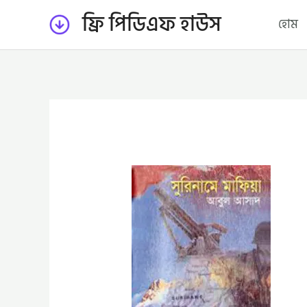
Skip
ফ্রি পিডিএফ হাউস
হোম
to
content