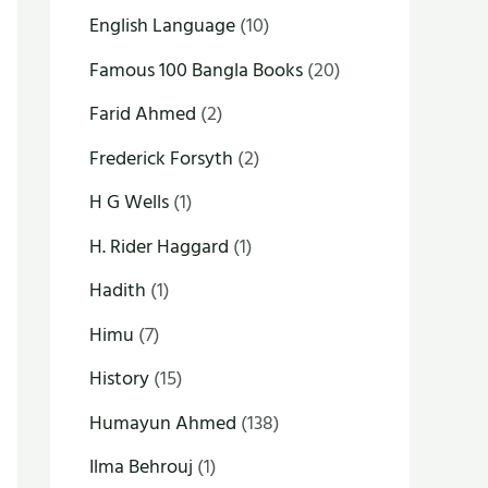
English Language
(10)
Famous 100 Bangla Books
(20)
Farid Ahmed
(2)
Frederick Forsyth
(2)
H G Wells
(1)
H. Rider Haggard
(1)
Hadith
(1)
Himu
(7)
History
(15)
Humayun Ahmed
(138)
Ilma Behrouj
(1)