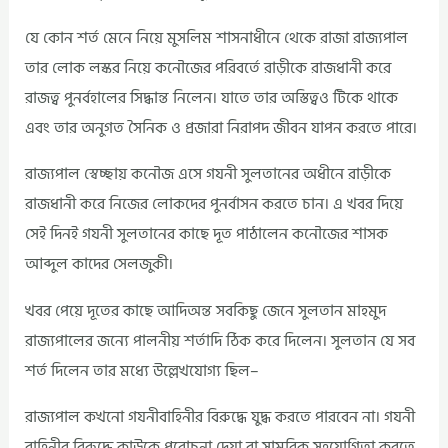
যে কোন শর্ত মেনে নিয়ে মুসলিম শাসনাধীনে থেকে রাজা রাজ্যপাল
তার লোক লস্কর নিয়ে কনৌজের পরিবর্তে রাড়ীকে রাজধানী করে
রাজত্ব পুনর্বহালের সিদ্ধান্ত নিলেন। যাতে তার অস্তিত্বও টিকে থাকে
এবং তার অনুগত সৈনিক ও প্রজারা নিরাপদ জীবন যাপন করতে পারে।
রাজ্যপাল স্বেচ্ছায় কনৌজ এসে গযনী সুলতানের অধীনে রাড়ীকে
রাজধানী করে নিজের লোকদের পুনর্বাসন করতে চান। এ খবর দিয়ে
সেই দিনই গযনী সুলতানের কাছে দূত পাঠালেন কনৌজের শাসক
আব্দুল কাদের সেলজুকী।
খবর পেয়ে দূতের কাছে আদিঅন্ত সবকিছু জেনে সুলতান মাহমুদ
রাজ্যপালের জন্যে পালনীয় শর্তাদি ঠিক করে দিলেন। সুলতান যে সব
শর্ত দিলেন তার মধ্যে উল্লেখযোগ্য ছিল–
রাজ্যপাল কখনো গযনীবাহিনীর বিরুদ্ধে যুদ্ধ করতে পারবেন না। গযনী
বাহিনীর বিরুদ্ধে কাউকে প্ররোচনা দেয়া বা সামরিক সহযোগিতা করতে