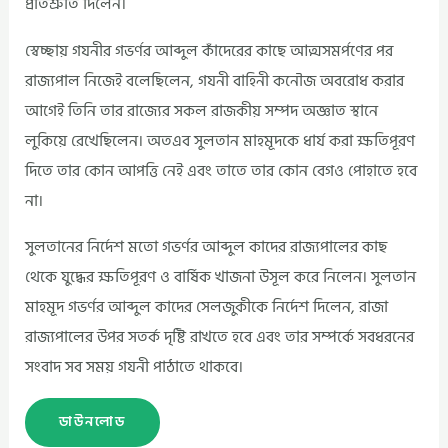
প্রতিশ্রুতি দিলেন।
স্বেচ্ছায় গযনীর গভর্ণর আব্দুল কাঁদেরের কাছে আত্মসমর্পণের পর
রাজ্যপাল নিজেই বলেছিলেন, গযনী বাহিনী কনৌজ অবরোধ করার
আগেই তিনি তার রাজ্যের সকল রাজকীয় সম্পদ অজ্ঞাত স্থানে
লুকিয়ে রেখেছিলেন। অতএব সুলতান মাহমূদকে ধার্য করা ক্ষতিপূরণ
দিতে তার কোন আপত্তি নেই এবং তাতে তার কোন বেগও পোহাতে হবে
না।
সুলতানের নির্দেশ মতো গভর্ণর আব্দুল কাদের রাজ্যপালের কাছ
থেকে যুদ্ধের ক্ষতিপূরণ ও বার্ষিক খাজনা উসূল করে নিলেন। সুলতান
মাহমূদ গভর্ণর আব্দুল কাদের সেলজুকীকে নির্দেশ দিলেন, রাজা
রাজ্যপালের উপর সতর্ক দৃষ্টি রাখতে হবে এবং তার সম্পর্কে সবধরনের
সংবাদ সব সময় গযনী পাঠাতে থাকবে।
ডাউনলোড