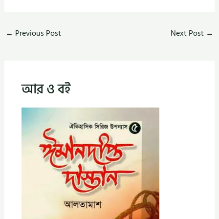
←
Previous Post
Next Post
→
আর ও বই