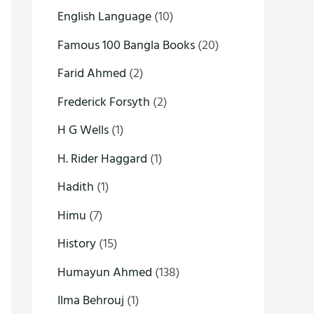
English Language
(10)
Famous 100 Bangla Books
(20)
Farid Ahmed
(2)
Frederick Forsyth
(2)
H G Wells
(1)
H. Rider Haggard
(1)
Hadith
(1)
Himu
(7)
History
(15)
Humayun Ahmed
(138)
Ilma Behrouj
(1)