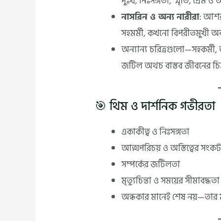
দুঃখ, নিঃসঙ্গতা, স্মৃতি, প্রেম 
নাসরিন ও অন্য নারীরা
: আশর
সহমর্মী, কখনো বিপরীতমুখী অবস
অন্যান্য চরিত্রগুলো—সহকর্মী,
জটিল অথচ বাস্তব জীবনের চিত
🎯 থিম ও দার্শনিক গভীরতা
একাকীত্ব ও নিঃসঙ্গতা
আত্মপরিচয় ও অস্তিত্বের সংক
সম্পর্কের জটিলতা
মৃত্যুচিন্তা ও সময়ের সীমাবদ্ধতা
অন্ধকার মানেই শেষ নয়—তার 