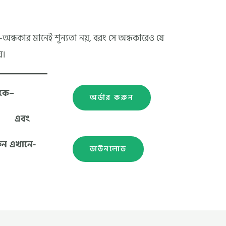
ন্ধকার মানেই শূন্যতা নয়, বরং সে অন্ধকারেও যে
ে।
েকে–
অর্ডার করুন
এবং
ুন এখানে-
ডাউনলোড