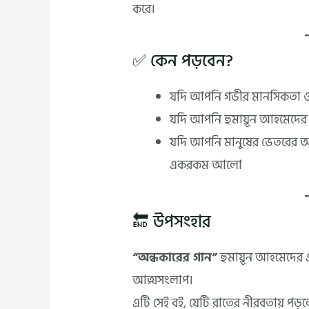
করে।
✅ কেন পড়বেন?
যদি আপনি গভীর মানসিকতা ও 
যদি আপনি হুমায়ূন আহমেদের
যদি আপনি মানুষের ভেতরের অ
একরকম আলো
🔚 উপসংহার
“অন্ধকারের গান”
হুমায়ূন আহমেদের এক
আত্মসংলাপ।
এটি সেই বই, যেটি রাতের নীরবতায় পড়