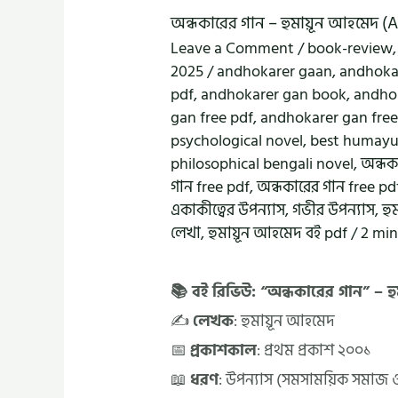
অন্ধকারের গান – হুমায়ূন আহমে
Leave a Comment
/
book-review
2025
/
andhokarer gaan
,
andhoka
pdf
,
andhokarer gan book
,
andho
gan free pdf
,
andhokarer gan free
psychological novel
,
best humayu
philosophical bengali novel
,
অন্ধক
গান free pdf
,
অন্ধকারের গান free p
একাকীত্বের উপন্যাস
,
গভীর উপন্যাস
,
হু
লেখা
,
হুমায়ূন আহমেদ বই pdf
/
2 min
📚 বই রিভিউ: “অন্ধকারের গান” – হ
✍️
লেখক
: হুমায়ূন আহমেদ
📅
প্রকাশকাল
: প্রথম প্রকাশ ২০০১
📖
ধরণ
: উপন্যাস (সমসাময়িক সমাজ 