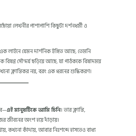
োঁয়া লেখনীর পাশাপাশি কিছুটা দর্শনধর্মী ও
এক লাইনে যেমন দার্শনিক ইঙ্গিত আছে, তেমনি
িষণ্ণ সৌন্দর্য ছড়িয়ে আছে, যা পাঠককে বিষাদময়
খনো ক্লান্তিকর নয়, বরং এক ধরনের শুদ্ধিকরণ।
বে—
এই মানুষটিকে আমি চিনি
। তার ক্লান্তি,
ের জীবনের অংশ হয়ে দাঁড়ায়।
ায়, কখনো কাঁদায়, আবার নিঃশব্দে হাসতেও বাধ্য