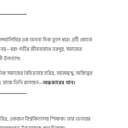
 লেখালিখির এক অনন্য দিক তুলে ধরে। এটি কোনো
ুভ্র নয়—বরং গভীর জীবনবোধে ভরপুর, সমাজের
লী উপন্যাস।
াজের বৈচিত্র্যময় চরিত্র, আত্মদ্বন্দ্ব, অস্তিত্বের
কে, যাকে তিনি বলেছেন—
অন্ধকারের গান।
় চরিত্র, একজন বিশ্ববিদ্যালয় শিক্ষক। তার ভেতরের