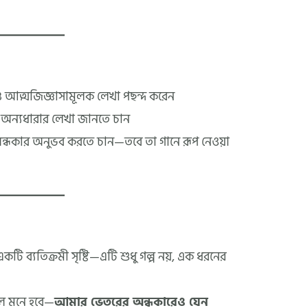
আত্মজিজ্ঞাসামূলক লেখা পছন্দ করেন
 অন্যধারার লেখা জানতে চান
ন্ধকার অনুভব করতে চান—তবে তা গানে রূপ নেওয়া
টি ব্যতিক্রমী সৃষ্টি—এটি শুধু গল্প নয়, এক ধরনের
লে মনে হবে—
আমার ভেতরের অন্ধকারেও যেন