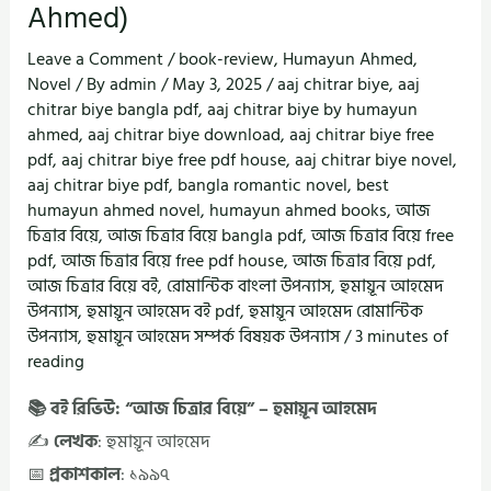
Ahmed)
Leave a Comment
/
book-review
,
Humayun Ahmed
,
Novel
/ By
admin
/
May 3, 2025
/
aaj chitrar biye
,
aaj
chitrar biye bangla pdf
,
aaj chitrar biye by humayun
ahmed
,
aaj chitrar biye download
,
aaj chitrar biye free
pdf
,
aaj chitrar biye free pdf house
,
aaj chitrar biye novel
,
aaj chitrar biye pdf
,
bangla romantic novel
,
best
humayun ahmed novel
,
humayun ahmed books
,
আজ
চিত্রার বিয়ে
,
আজ চিত্রার বিয়ে bangla pdf
,
আজ চিত্রার বিয়ে free
pdf
,
আজ চিত্রার বিয়ে free pdf house
,
আজ চিত্রার বিয়ে pdf
,
আজ চিত্রার বিয়ে বই
,
রোমান্টিক বাংলা উপন্যাস
,
হুমায়ূন আহমেদ
উপন্যাস
,
হুমায়ূন আহমেদ বই pdf
,
হুমায়ূন আহমেদ রোমান্টিক
উপন্যাস
,
হুমায়ূন আহমেদ সম্পর্ক বিষয়ক উপন্যাস
/
3 minutes of
reading
📚 বই রিভিউ: “আজ চিত্রার বিয়ে” – হুমায়ূন আহমেদ
✍️
লেখক
: হুমায়ূন আহমেদ
📅
প্রকাশকাল
: ১৯৯৭