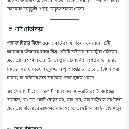
এটি মনোযোগী করে তোলে। পাঠক সহজেই চিত্রা এবং তার পরিবারের
সদস্যদের অনুভূতি ও দ্বন্দ্ব অনুভব করতে পারেন।
💬 পাঠ প্রতিক্রিয়া
“আজ চিত্রার বিয়ে”
এমন একটি বই, যা পড়লে মনে হবে—
এটি
আমাদের জীবনের বাস্তব চিত্র
। প্রতিটি চরিত্রের মনস্তাত্ত্বিক পরিবর্তন
এবং তাদের সম্পর্কের জটিলতা খুবই বাস্তবধর্মী। বিশেষ করে, চিত্রার
নিজের সিদ্ধান্ত নেওয়ার মুহূর্তগুলি খুবই জোরালোভাবে উপস্থাপন করা
হয়েছে, যা পাঠকের মনে দীর্ঘ সময় পর্যন্ত ঘুরতে থাকে।
এই উপন্যাসটি কেবল একটি বিয়ের গল্প নয়—এটি একটি সমাজের
বাস্তবতা, যেখানে একটি মেয়ের স্বপ্ন, তার প্রেম, তার ব্যক্তিগত স্বাধীনতা
এবং তার পরিবারের আদর্শের মধ্যে সমঝোতা ঘটানো কঠিন হয়ে পড়ে।
✅ কেন পড়বেন?