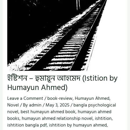
ইস্টিশন – হুমায়ূন আহমেদ (Istition by
Humayun Ahmed)
Leave a Comment
/
book-review
,
Humayun Ahmed
,
Novel
/ By
admin
/
May 3, 2025
/
bangla psychological
novel
,
best humayun ahmed book
,
humayun ahmed
books
,
humayun ahmed relationship novel
,
ishtition
,
ishtition bangla pdf
,
ishtition by humayun ahmed
,