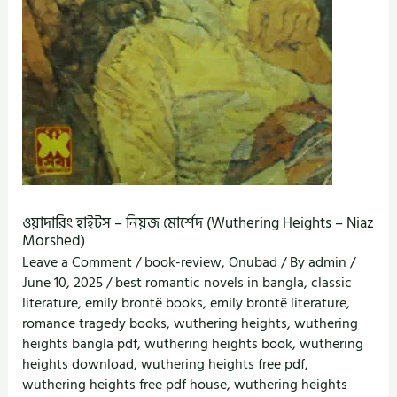
ওয়াদারিং হাইটস – নিয়জ মোর্শেদ (Wuthering Heights – Niaz
Morshed)
Leave a Comment
/
book-review
,
Onubad
/ By
admin
/
June 10, 2025
/
best romantic novels in bangla
,
classic
literature
,
emily brontë books
,
emily brontë literature
,
romance tragedy books
,
wuthering heights
,
wuthering
heights bangla pdf
,
wuthering heights book
,
wuthering
heights download
,
wuthering heights free pdf
,
wuthering heights free pdf house
,
wuthering heights