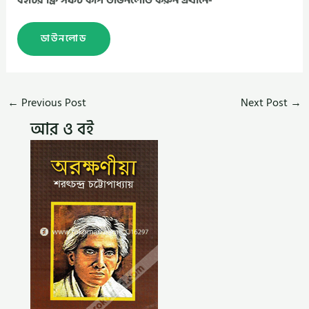
বইটির ফ্রি সফট কপি ডাউনলোড করুন এখানে-
ডাউনলোড
←
Previous Post
Next Post
→
আর ও বই