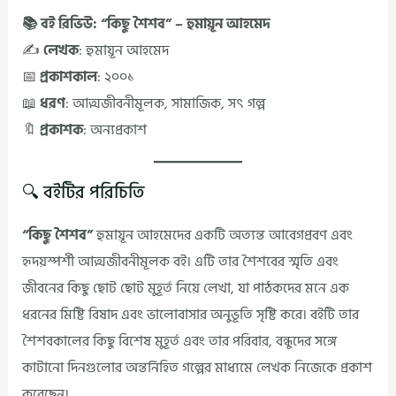
📚 বই রিভিউ: “কিছু শৈশব” – হুমায়ূন আহমেদ
✍️
লেখক
: হুমায়ূন আহমেদ
📅
প্রকাশকাল
: ২০০১
📖
ধরণ
: আত্মজীবনীমূলক, সামাজিক, সৎ গল্প
🔖
প্রকাশক
: অন্যপ্রকাশ
🔍 বইটির পরিচিতি
“কিছু শৈশব”
হুমায়ূন আহমেদের একটি অত্যন্ত আবেগপ্রবণ এবং
হৃদয়স্পর্শী আত্মজীবনীমূলক বই। এটি তার শৈশবের স্মৃতি এবং
জীবনের কিছু ছোট ছোট মুহূর্ত নিয়ে লেখা, যা পাঠকদের মনে এক
ধরনের মিষ্টি বিষাদ এবং ভালোবাসার অনুভূতি সৃষ্টি করে। বইটি তার
শৈশবকালের কিছু বিশেষ মুহূর্ত এবং তার পরিবার, বন্ধুদের সঙ্গে
কাটানো দিনগুলোর অন্তর্নিহিত গল্পের মাধ্যমে লেখক নিজেকে প্রকাশ
করেছেন।