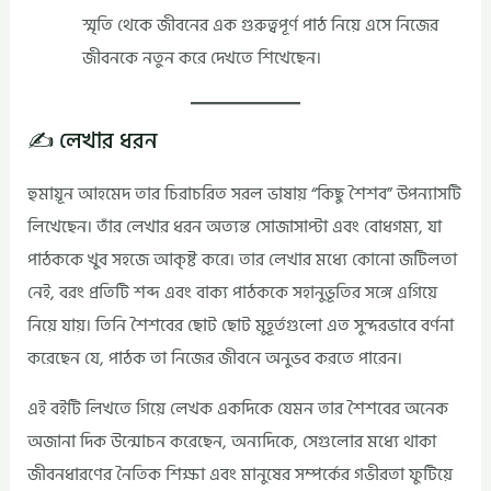
স্মৃতি থেকে জীবনের এক গুরুত্বপূর্ণ পাঠ নিয়ে এসে নিজের
জীবনকে নতুন করে দেখতে শিখেছেন।
✍️ লেখার ধরন
হুমায়ূন আহমেদ তার চিরাচরিত সরল ভাষায় “কিছু শৈশব” উপন্যাসটি
লিখেছেন। তাঁর লেখার ধরন অত্যন্ত সোজাসাপ্টা এবং বোধগম্য, যা
পাঠককে খুব সহজে আকৃষ্ট করে। তার লেখার মধ্যে কোনো জটিলতা
নেই, বরং প্রতিটি শব্দ এবং বাক্য পাঠককে সহানুভূতির সঙ্গে এগিয়ে
নিয়ে যায়। তিনি শৈশবের ছোট ছোট মুহূর্তগুলো এত সুন্দরভাবে বর্ণনা
করেছেন যে, পাঠক তা নিজের জীবনে অনুভব করতে পারেন।
এই বইটি লিখতে গিয়ে লেখক একদিকে যেমন তার শৈশবের অনেক
অজানা দিক উন্মোচন করেছেন, অন্যদিকে, সেগুলোর মধ্যে থাকা
জীবনধারণের নৈতিক শিক্ষা এবং মানুষের সম্পর্কের গভীরতা ফুটিয়ে