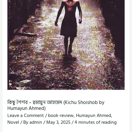
কিছু শৈশব – হুমায়ূন আহমেদ (Kichu Shoishob by
Humayun Ahmed)
Leave a Comment
/
book-review
,
Humayun Ahmed
,
Novel
/ By
admin
/
May 3, 2025
/
4 minutes of reading