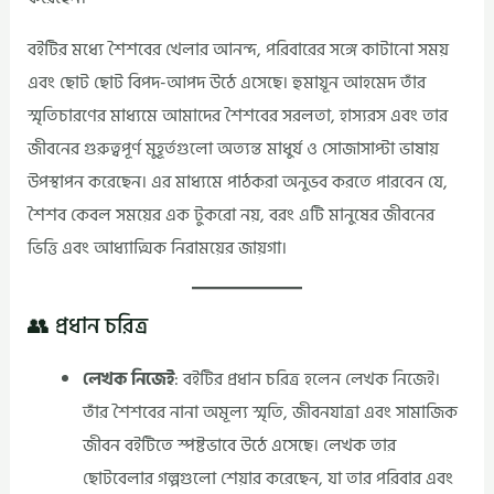
বইটির মধ্যে শৈশবের খেলার আনন্দ, পরিবারের সঙ্গে কাটানো সময়
এবং ছোট ছোট বিপদ-আপদ উঠে এসেছে। হুমায়ূন আহমেদ তাঁর
স্মৃতিচারণের মাধ্যমে আমাদের শৈশবের সরলতা, হাস্যরস এবং তার
জীবনের গুরুত্বপূর্ণ মুহূর্তগুলো অত্যন্ত মাধুর্য ও সোজাসাপ্টা ভাষায়
উপস্থাপন করেছেন। এর মাধ্যমে পাঠকরা অনুভব করতে পারবেন যে,
শৈশব কেবল সময়ের এক টুকরো নয়, বরং এটি মানুষের জীবনের
ভিত্তি এবং আধ্যাত্মিক নিরাময়ের জায়গা।
👥 প্রধান চরিত্র
লেখক নিজেই
: বইটির প্রধান চরিত্র হলেন লেখক নিজেই।
তাঁর শৈশবের নানা অমূল্য স্মৃতি, জীবনযাত্রা এবং সামাজিক
জীবন বইটিতে স্পষ্টভাবে উঠে এসেছে। লেখক তার
ছোটবেলার গল্পগুলো শেয়ার করেছেন, যা তার পরিবার এবং