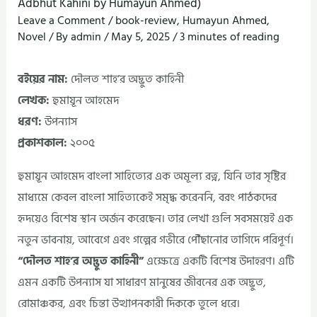
Adbhut Kahini by Humayun Ahmed)
Leave a Comment
/
book-review
,
Humayun Ahmed
,
Novel
/ By
admin
/
May 5, 2025
/
3 minutes of reading
বইয়ের নাম:
দৌলত শাহ’র অদ্ভুত কাহিনী
লেখক:
হুমায়ূন আহমেদ
ধরণ:
উপন্যাস
প্রকাশকাল:
২০০৫
হুমায়ূন আহমেদ বাংলা সাহিত্যের এক অমূল্য রত্ন, যিনি তার সৃষ্টির
মাধ্যমে কেবল বাংলা সাহিত্যকেই সমৃদ্ধ করেননি, বরং পাঠকদের
হৃদয়েও বিশেষ স্থান অর্জন করেছেন। তার লেখা গুলি সবসময়েই এক
নতুন ভাবনায়, আবেগে এবং গল্পের গভীরে পৌঁছানোর তাগিদে পরিপূর্ণ।
“দৌলত শাহ’র অদ্ভুত কাহিনী”
এক্ষেত্রে একটি বিশেষ উদাহরণ। এটি
এমন একটি উপন্যাস যা সাধারণ মানুষের জীবনের এক অদ্ভুত,
রোমাঞ্চকর, এবং চিন্তা উত্থাপনকারী দিককে তুলে ধরে।