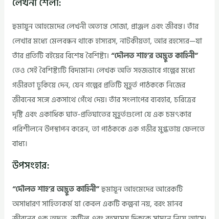
লেখনী শৈলী:
হুমায়ূন আহমেদের লেখনী অত্যন্ত সোজা, প্রাঞ্জল এবং জীবন্ত। তাঁর
লেখার মধ্যে মেলবন্ধন থাকে হাস্যরস, নাটকীয়তা, আর রহস্যের—যা
তাঁর প্রতিটি বইয়ের বিশেষ বৈশিষ্ট্য।
“দৌলত শাহ’র অদ্ভুত কাহিনী”
তেও সেই বৈশিষ্ট্যটি বিদ্যমান। লেখক অতি সহজভাবে গল্পের মধ্যে
গভীরতা ঢুকিয়ে দেন, যেন গল্পের প্রতিটি মুহূর্ত পাঠককে নিজের
জীবনের সঙ্গে একসাথে গেঁথে দেয়। তাঁর সংলাপের ব্যবহার, চরিত্রের
দৃষ্টি এবং একাধিক ঘাত-প্রতিঘাতের মুহূর্তগুলো যে এক চমৎকার
পরিশীলনে উপস্থাপন করেন, তা পাঠককে এক গভীর মুগ্ধতায় ফেলতে
বাধ্য।
উপসংহার:
“দৌলত শাহ’র অদ্ভুত কাহিনী”
হুমায়ূন আহমেদের আরেকটি
অসাধারণ সাহিত্যকর্ম যা কেবল একটি কল্পনা নয়, বরং মানব
জীবনের এক অদ্ভুত, জটিল এবং রহস্যময় দিককে সামনে নিয়ে আসে।