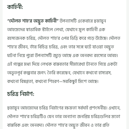
কাহিনী:
“দৌলত শাহ’র অদ্ভুত কাহিনী”
উপন্যাসটি একেবারে হুমায়ূন
আহমেদের স্বাভাবিক স্টাইলে লেখা, যেখানে মূল কাহিনী এক
রহস্যজনক চরিত্র, দৌলত শাহ’র ওপর ভিত্তি করে গড়ে উঠেছে। দৌলত
শাহ’র জীবন, তাঁর বিচিত্র চরিত্র, এবং তার সঙ্গে ঘটে যাওয়া অদ্ভুত
ঘটনা নিয়ে পুরো উপন্যাসটি জুড়ে আছে এক অনবদ্য রহস্যের আবহ।
এই গল্পের মধ্য দিয়ে লেখক বাস্তবতার সীমারেখা টানতে গিয়ে একটা
অভূতপূর্ব কল্পনার জগৎ তৈরি করেছেন, যেখানে কখনো হাস্যরস,
কখনো বিষণ্ণতা, কখনো শিহরণ—সবকিছুই মিশে আছে।
চরিত্র নির্মাণ:
হুমায়ূন আহমেদের চরিত্র নির্মাণের ক্ষমতা সর্বদাই প্রশংসনীয়। এখানে,
দৌলত শাহ’র চরিত্রটিও যেন তার অন্যান্য জনপ্রিয় চরিত্রগুলির মতো
বাস্তবিক এবং অনবদ্য। দৌলত শাহ’র অদ্ভুত জীবন ও তার প্রতি