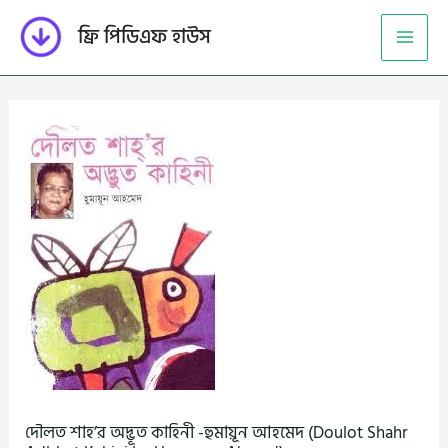
Skip
ফ্রি পিডিএফ হাউস
to
content
দৌলত শাহ’র অদ্ভূত কাহিনী -হুমায়ূন আহমেদ (Doulot Shahr