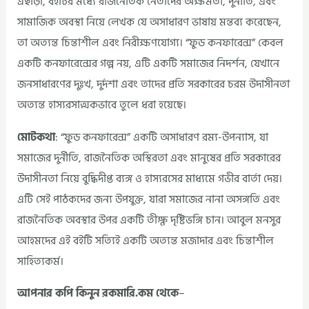
এছাড়া, বইটির মধ্যে রাজনৈতিক নেতাদের অক্ষমতা, দুর্নীতি, এবং
সামাজিক অবস্থা নিয়ে লেখক যে অসাধারণ ভাষায় মন্তব্য করেছেন,
তা অত্যন্ত চিন্তাশীল এবং নিরীক্ষণযোগ্য। “ফুড কনফারেন্স” কেবল
একটি কনফারেন্সের গল্প নয়, এটি একটি সমাজের নিদর্শন, যেখানে
জনসাধারণের দুঃখ, দুর্দশা এবং তাদের প্রতি সরকারের চরম উদাসীনতা
অত্যন্ত হাস্যরসাত্মকভাবে তুলে ধরা হয়েছে।
মোটকথা
: “ফুড কনফারেন্স” একটি অসাধারণ রম্য-উপন্যাস, যা
সমাজের দুর্নীতি, রাজনৈতিক অস্থিরতা এবং মানুষের প্রতি সরকারের
উদাসীনতা নিয়ে বুদ্ধিদীপ্ত ব্যঙ্গ ও হাস্যরসের মাধ্যমে গভীর বার্তা দেয়।
এটি সেই পাঠকদের জন্য উপযুক্ত, যারা সমাজের নানা অসঙ্গতি এবং
রাজনৈতিক অবস্থার উপর একটি তীক্ষ্ণ দৃষ্টিভঙ্গি চান। আবুল মনসুর
আহমদের এই বইটি সত্যিই একটি অত্যন্ত মজাদার এবং চিন্তাশীল
সাহিত্যকর্ম।
আপনার কপি কিনুন রকমারি.কম থেকে
–