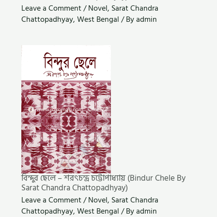
Leave a Comment
/
Novel
,
Sarat Chandra
Chattopadhyay
,
West Bengal
/ By
admin
বিন্দুর ছেলে – শরৎচন্দ্র চট্টোপাধ্যায় (Bindur Chele By
Sarat Chandra Chattopadhyay)
Leave a Comment
/
Novel
,
Sarat Chandra
Chattopadhyay
,
West Bengal
/ By
admin