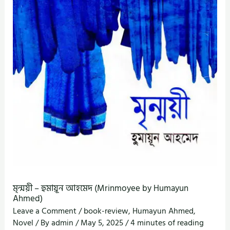
মৃন্ময়ী – হুমায়ূন আহমেদ (Mrinmoyee by Humayun
Ahmed)
Leave a Comment
/
book-review
,
Humayun Ahmed
,
Novel
/ By
admin
/
May 5, 2025
/
4 minutes of reading