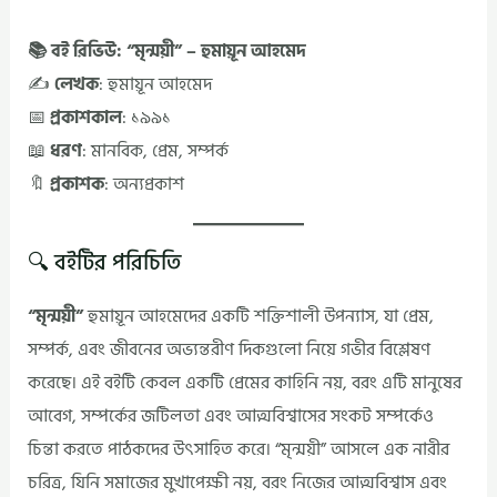
📚 বই রিভিউ: “মৃন্ময়ী” – হুমায়ূন আহমেদ
✍️
লেখক
: হুমায়ূন আহমেদ
📅
প্রকাশকাল
: ১৯৯১
📖
ধরণ
: মানবিক, প্রেম, সম্পর্ক
🔖
প্রকাশক
: অন্যপ্রকাশ
🔍 বইটির পরিচিতি
“মৃন্ময়ী”
হুমায়ূন আহমেদের একটি শক্তিশালী উপন্যাস, যা প্রেম,
সম্পর্ক, এবং জীবনের অভ্যন্তরীণ দিকগুলো নিয়ে গভীর বিশ্লেষণ
করেছে। এই বইটি কেবল একটি প্রেমের কাহিনি নয়, বরং এটি মানুষের
আবেগ, সম্পর্কের জটিলতা এবং আত্মবিশ্বাসের সংকট সম্পর্কেও
চিন্তা করতে পাঠকদের উৎসাহিত করে। “মৃন্ময়ী” আসলে এক নারীর
চরিত্র, যিনি সমাজের মুখাপেক্ষী নয়, বরং নিজের আত্মবিশ্বাস এবং