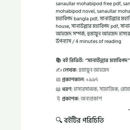
sanaullar mohabipod free pdf
,
sa
mohabipod novel
,
sanaullar moh
মহাবিপদ bangla pdf
,
সানাউল্লার মহা
house
,
সানাউল্লার মহাবিপদ pdf
,
সানা
আহমেদ সম্পর্ক
,
হুমায়ূন আহমেদ হাস্যর
উপন্যাস
/
4 minutes of reading
📚 বই রিভিউ: “সানাউল্লার মহাবিপদ”
✍️
লেখক
: হুমায়ূন আহমেদ
📅
প্রকাশকাল
: ১৯৯৭
📖
ধরণ
: হাস্যরসাত্মক, সামাজিক, রোম
🔖
প্রকাশক
: অন্যপ্রকাশ
🔍 বইটির পরিচিতি