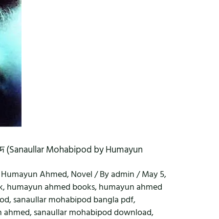
হমেদ (Sanaullar Mohabipod by Humayun
,
Humayun Ahmed
,
Novel
/ By
admin
/
May 5,
k
,
humayun ahmed books
,
humayun ahmed
pod
,
sanaullar mohabipod bangla pdf
,
n ahmed
,
sanaullar mohabipod download
,