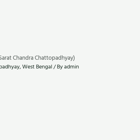
 By Sarat Chandra Chattopadhyay)
opadhyay
,
West Bengal
/ By
admin