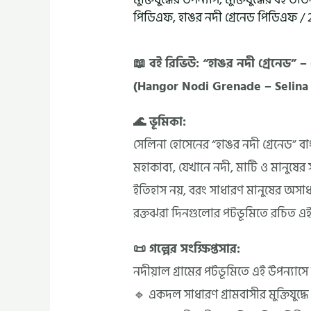
পিডিএফ
,
হাঙর নদী গ্রেনেড পিডিএফ
/
📖 বই রিভিউ: “হাঙর নদী গ্রেনেড” 
(Hangor Nodi Grenade – Selina
🌊 ভূমিকা:
সেলিনা হোসেনের “হাঙর নদী গ্রেনেড” বাং
মহাকাব্য, যেখানে নদী, মাটি ও মানুষের স
ইতিহাস নয়, বরং সাধারণ মানুষের অসা
রক্তঝরা দিনগুলোর পটভূমিতে রচিত এই 
📜 গল্পের সংক্ষিপ্তসার:
নদীয়াল গ্রামের পটভূমিতে এই উপন্যাস
🔹 একদল সাধারণ গ্রামবাসীর মুক্তিযুদ্