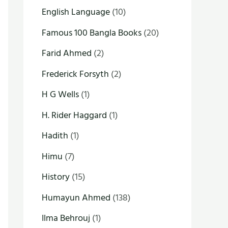
English Language
(10)
Famous 100 Bangla Books
(20)
Farid Ahmed
(2)
Frederick Forsyth
(2)
H G Wells
(1)
H. Rider Haggard
(1)
Hadith
(1)
Himu
(7)
History
(15)
Humayun Ahmed
(138)
Ilma Behrouj
(1)