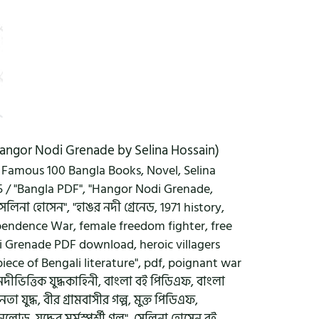
(Hangor Nodi Grenade by Selina Hossain)
,
Famous 100 Bangla Books
,
Novel
,
Selina
25
/
"Bangla PDF"
,
"Hangor Nodi Grenade
,
সেলিনা হোসেন"
,
"হাঙর নদী গ্রেনেড
,
1971 history
,
pendence War
,
female freedom fighter
,
free
i Grenade PDF download
,
heroic villagers
iece of Bengali literature"
,
pdf
,
poignant war
নদীভিত্তিক যুদ্ধকাহিনী
,
বাংলা বই পিডিএফ
,
বাংলা
নতা যুদ্ধ
,
বীর গ্রামবাসীর গল্প
,
মুক্ত পিডিএফ
,
ডাউনলোড
,
যুদ্ধের মর্মস্পর্শী গল্প"
,
সেলিনা হোসেন বই