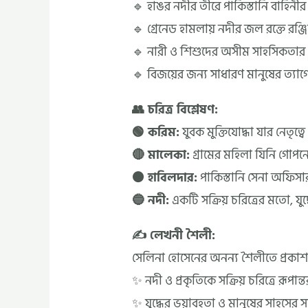
🔹 হাঙর নদীর তীরে পাকিস্তানি বাহিনীর স
🔹 গ্রেনেড হামলায় নদীর জল রক্তে রঞ্জিত 
🔹 নারী ও শিশুদের অসীম সাহসিকতার 
🔹 বিজয়ের জন্য সাধারণ মানুষের ত্য
👥 চরিত্র বিশ্লেষণ:
🟢 করিম:
যুবক মুক্তিযোদ্ধা যার নেতৃত্ব
🔴 মালেকা:
গ্রামের মহিলা যিনি গোপনে 
⚫ হাবিলদার:
পাকিস্তানি সেনা অফিসার
🔵 নদী:
একটি সক্রিয় চরিত্রের মতো, যুদ
✍️ লেখনী শৈলী:
সেলিনা হোসেনের অনন্য শৈলীতে প্রকাশ 
✨ নদী ও প্রকৃতিকে সক্রিয় চরিত্রে রূপান্ত
✨ যুদ্ধের ভয়াবহতা ও মানুষের সাহসের সম