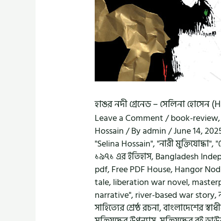
হাঙর নদী গ্রেনেড – সেলিনা হোসেন 
Leave a Comment
/
book-review
Hossain
/ By
admin
/
June 14, 20
"Selina Hossain"
,
"নারী মুক্তিযোদ্ধা"
,
"
১৯৭১ এর ইতিহাস
,
Bangladesh Inde
pdf
,
Free PDF House
,
Hangor Nod
tale
,
liberation war novel
,
masterp
narrative"
,
river-based war story
,
সাহিত্যের শ্রেষ্ঠ রচনা
,
বাংলাদেশের স্বাধী
মুক্তিযুদ্ধের উপন্যাস
,
মুক্তিযুদ্ধের বই 