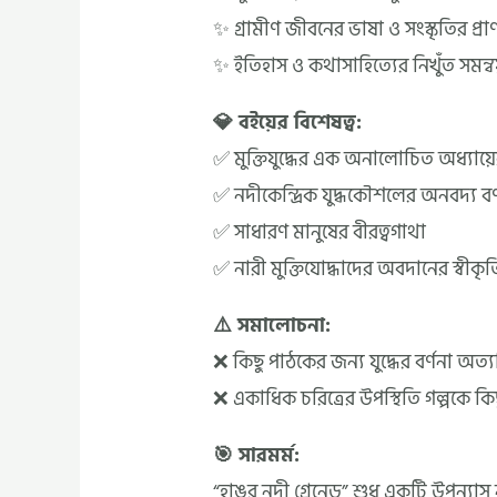
✨ গ্রামীণ জীবনের ভাষা ও সংস্কৃতির প্রা
✨ ইতিহাস ও কথাসাহিত্যের নিখুঁত সমন্ব
💎 বইয়ের বিশেষত্ব:
✅ মুক্তিযুদ্ধের এক অনালোচিত অধ্যায়
✅ নদীকেন্দ্রিক যুদ্ধকৌশলের অনবদ্য বর্
✅ সাধারণ মানুষের বীরত্বগাথা
✅ নারী মুক্তিযোদ্ধাদের অবদানের স্বীকৃত
⚠️ সমালোচনা:
❌ কিছু পাঠকের জন্য যুদ্ধের বর্ণনা অত্
❌ একাধিক চরিত্রের উপস্থিতি গল্পকে ক
🎯 সারমর্ম:
“হাঙর নদী গ্রেনেড” শুধু একটি উপন্যাস 