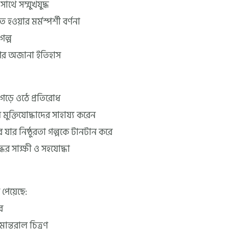
াথে সম্মুখযুদ্ধ
হওয়ার মর্মস্পর্শী বর্ণনা
গল্প
াগের অজানা ইতিহাস
ে গড়ে ওঠে প্রতিরোধ
মুক্তিযোদ্ধাদের সাহায্য করেন
 যার নিষ্ঠুরতা গল্পকে টানটান করে
্ধের সাক্ষী ও সহযোদ্ধা
পেয়েছে:
র
ান্তরাল চিত্রণ