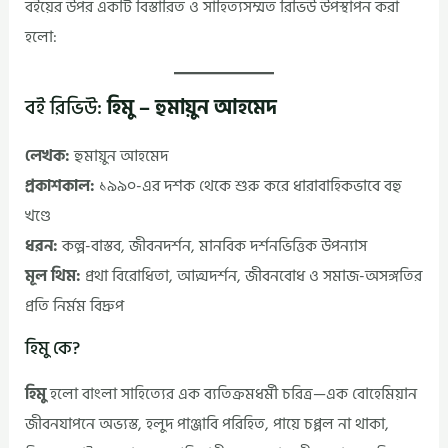
বইয়ের উপর একটি বিস্তারিত ও সাহিত্যসম্মত রিভিউ উপস্থাপন করা
হলো:
বই রিভিউ:
হিমু – হুমায়ুন আহমেদ
লেখক:
হুমায়ুন আহমেদ
প্রকাশকাল:
১৯৯০-এর দশক থেকে শুরু করে ধারাবাহিকভাবে বহু
খণ্ডে
ধরন:
কল্প-বাস্তব, জীবনদর্শন, মানবিক দর্শনভিত্তিক উপন্যাস
মূল থিম:
প্রথা বিরোধিতা, আত্মদর্শন, জীবনবোধ ও সমাজ-অসঙ্গতির
প্রতি নির্মম বিদ্রুপ
হিমু কে?
হিমু
হলো বাংলা সাহিত্যের এক ব্যতিক্রমধর্মী চরিত্র—এক বোহেমিয়ান
জীবনযাপনে অভ্যস্ত, হলুদ পাঞ্জাবি পরিহিত, পায়ে চপ্পল না থাকা,