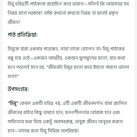
হিমু চরিত্রটি পাঠককে প্ররোচিত করে ভাবতে—সত্যিই কি আমাদের সব
নিয়ম মানা দরকার? নাকি কখনো কখনো নিয়ম না মানাই প্রকৃত
জীবন?
পাঠ প্রতিক্রিয়া:
হিমুকে যারা একবার পড়েছেন, তারা তাকে ভোলেন না। হিমু পাঠকের
বন্ধু হয়ে ওঠে—একজন আত্মীয়, একজন ফুসফুসের মতো, যার কথা
মনে পড়লেই মনে হয়, “জীবনটা হিমুর মতো করে বাঁচতে পারলে ভালো
হতো!”
উপসংহার:
“হিমু”
কেবল একটি চরিত্র নয়, এটি একটি জীবনদর্শন। যারা প্রচলিত
জীবনের বাইরে কিছু ভাবতে চান, মননশীলতার খোরাক চান এবং
সাহিত্যের মধ্য দিয়ে একটু অবসরপ্রাপ্ত, ভাবুক জীবন অনুভব করতে
চান—তাদের জন্য হিমু সিরিজ অপরিহার্য।