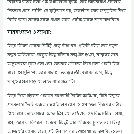
নিয়মের বাইরে চলা এক স্বপ্নবিলাসী যুবক। তার জীবনবোধ প্রচলিত
শিক্ষায় গড়ে ওঠেনি; সে যুক্তিবাদে নয়, অন্তর্জ্ঞান আর অনুভূতির উপর
নির্ভর করে। সমাজ যাকে পাগল ভাবে, পাঠক তাকে ভাবে দার্শনিক।
সারসংক্ষেপ ও ব্যাখ্যা:
হিমুর জীবন কোনো নির্দিষ্ট গল্পে বাঁধা নয়। প্রতিটি বইয়ে তার নতুন
নতুন অভিজ্ঞতা, অদ্ভুত কিছু ঘটনার সম্মুখীন হওয়া, মানুষের মনে
অদ্ভুতরকম ঢুকে পড়া এবং ভাবনার গভীরতা নিয়ে চলা একটি ভিন্ন
ধারা। সে পুলিশের ভয়ে পালায়, ভবঘুরে জীবনযাপন করে, কিন্তু
মানুষের মন পড়ে ফেলতে পারে সহজেই।
হিমুর পিতা ছিলেন একজন ‘অপরাধী তৈরির কারিগর’, যিনি হিমুকে
এমনভাবে তৈরি করতে চেয়েছিলেন যেন সে সমাজের নিয়মের বাইরে
গিয়ে বাস করতে পারে। ফলে হিমু হয়ে ওঠে এক প্রশ্নবিদ্ধ চরিত্র—প্রথা,
ধর্ম, জ্ঞান বা বিজ্ঞান—কোনো কিছুই তার জীবনের চূড়ান্ত নয়। কিন্তু
আশ্চর্যের ব্যাপার হলো, এই ‘উন্মাদ’-এর কথায় থাকে দার্শনিক সত্য।