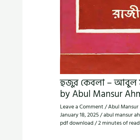
হুজুর কেবলা – আবুল
by Abul Mansur Ah
Leave a Comment
/
Abul Mansur
January 18, 2025
/
abul mansur a
pdf download
/
2 minutes of read