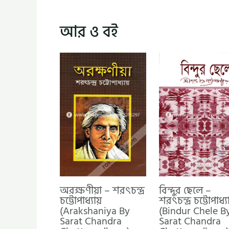
আর ও বই
অরক্ষণীয়া – শরৎচন্দ্র
বিন্দুর ছেলে –
চট্টোপাধ্যায়
শরৎচন্দ্র চট্টোপাধ্যা
(Arakshaniya By
(Bindur Chele B
Sarat Chandra
Sarat Chandra