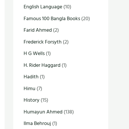
English Language
(10)
Famous 100 Bangla Books
(20)
Farid Ahmed
(2)
Frederick Forsyth
(2)
H G Wells
(1)
H. Rider Haggard
(1)
Hadith
(1)
Himu
(7)
History
(15)
Humayun Ahmed
(138)
Ilma Behrouj
(1)