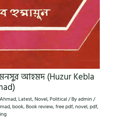
 মনসুর আহমদ (Huzur Kebla
mad)
 Ahmad
,
Latest
,
Novel
,
Political
/ By
admin
/
hmad
,
book
,
Book review
,
free pdf
,
novel
,
pdf
,
ing