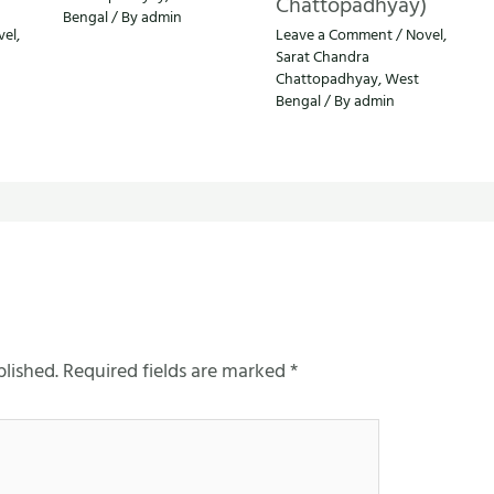
Chattopadhyay)
Bengal
/ By
admin
vel
,
Leave a Comment
/
Novel
,
Sarat Chandra
Chattopadhyay
,
West
Bengal
/ By
admin
blished.
Required fields are marked
*