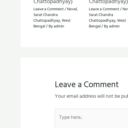
Chattopadhyay)
Chattopadhyay)
Leave a Comment
/
Novel
,
Leave a Comment
/
No
Sarat Chandra
Sarat Chandra
Chattopadhyay
,
West
Chattopadhyay
,
West
Bengal
/ By
admin
Bengal
/ By
admin
Leave a Comment
Your email address will not be pu
Type
here..