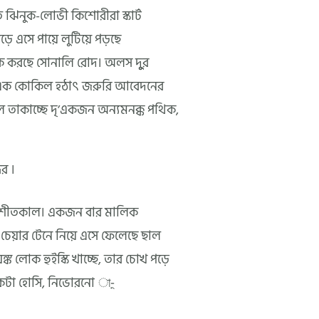
 ঝিনুক-লোভী কিশোরীরা স্কার্ট
়ে এসে পায়ে লুটিয়ে পড়ছে
িক করছে সোনালি রোদ। অলস দুুর
্গ এক কোকিল হঠাৎ জরুরি আবেদনের
লে তাকাচ্ছে দৃ’একজন অন্যমনক্ক পথিক,
দর ।
টা শীতকাল। একজন বার মালিক
েয়ার টেনে নিয়ে এসে ফেলেছে ছাল
্ক লোক হুইস্কি খাচ্ছে, তার চোখ পড়ে
একটা হোসি, নিভোরনো া-়্