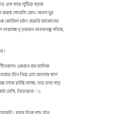
়ে এসে পায়ে লুটিয়ে পড়ছে
িক করছে সোনালি রোদ। অলস দুুর
্গ এক কোকিল হঠাৎ জরুরি আবেদনের
লে তাকাচ্ছে দৃ’একজন অন্যমনক্ক পথিক,
দর ।
টা শীতকাল। একজন বার মালিক
েয়ার টেনে নিয়ে এসে ফেলেছে ছাল
্ক লোক হুইস্কি খাচ্ছে, তার চোখ পড়ে
একটা হোসি, নিভোরনো া-়্
েছে লোকটা । প্রথম দিকে পাচ-সাত,