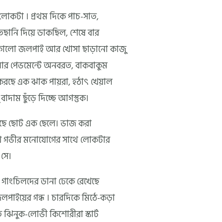
েছে লোকটা । প্রথম দিকে পাচ-সাত,
াতছানি দিয়ে ডাকছিল, শেষে বার
ি কালো জলপাই আর খোসা ছাড়ানো কাজু
় আর পেভমেন্টে অনবরত, বাকবাকুম
 করছে এক ঝাক পায়রা, হঠাৎ খেয়াল
দাম ছুঁড়ে দিচ্ছে আগস্তুক।
য়েছে ছোট এক ছেলে। ভাজ করা
েখে গভীর মনোযোগের সাথে লোকটার
 সে।
গাংচিলদের ডানা ঢেকে রেখেছে
াইয়ের গন্ধ । চারদিকে মিঠে-কড়া
 ঝিনুক-লোভী কিশোরীরা স্কার্ট