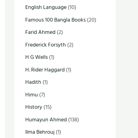
English Language
(10)
Famous 100 Bangla Books
(20)
Farid Ahmed
(2)
Frederick Forsyth
(2)
H G Wells
(1)
H. Rider Haggard
(1)
Hadith
(1)
Himu
(7)
History
(15)
Humayun Ahmed
(138)
Ilma Behrouj
(1)