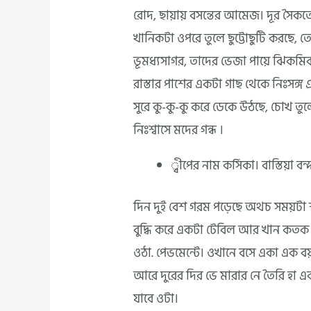
রোদ, ছায়ায় বসন্তের আমেজ। দূর সৈকতে
খানিকটা ওপরে তুলে ছুট্টোছুটি করছে, তেড
ভূমধ্যসাগর, তাদের ভেজা পায়ে ঝিকম
রাস্তার পাশের একটা গাছ থেকে নিঃসঙ
সুরে কু-কু-কু করে ডেকে উঠছে, চোখ তু
নিঃশ্বাসে মদের গন্ধ ।
্বীপের নাম কর্সিকা। বাস্তিয়া বন্
দিন দুই বেশ গরম পড়েছে অথচ সময়
বুদ্ধি করে একটা টেবিল আর খান কতক চ
ওঠা. পেভমেন্টে। ওখানে বসে একা এক বয়ঙ
আরে দুরের দির ভে মারার নে তৈরি হা 
যাবে ওটা।