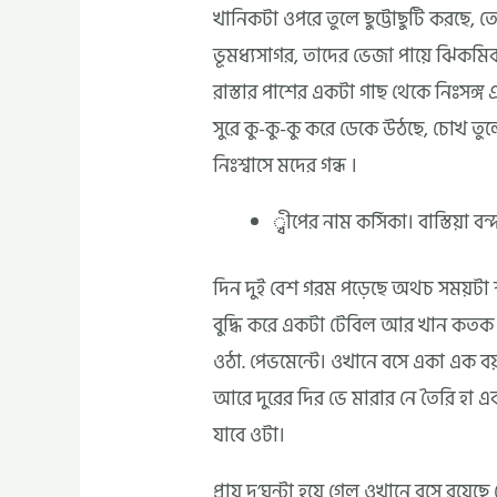
খানিকটা ওপরে তুলে ছুট্টোছুটি করছে, তেড
ভূমধ্যসাগর, তাদের ভেজা পায়ে ঝিকম
রাস্তার পাশের একটা গাছ থেকে নিঃসঙ
সুরে কু-কু-কু করে ডেকে উঠছে, চোখ তু
নিঃশ্বাসে মদের গন্ধ ।
্বীপের নাম কর্সিকা। বাস্তিয়া বন্
দিন দুই বেশ গরম পড়েছে অথচ সময়
বুদ্ধি করে একটা টেবিল আর খান কতক চ
ওঠা. পেভমেন্টে। ওখানে বসে একা এক বয়ঙ
আরে দুরের দির ভে মারার নে তৈরি হা 
যাবে ওটা।
প্রায় দু’ঘন্টা হয়ে গেল ওখানে বসে রয়