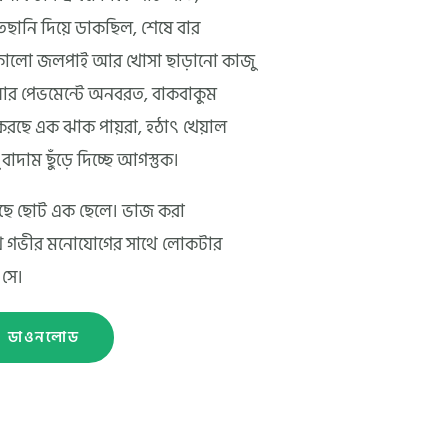
াতছানি দিয়ে ডাকছিল, শেষে বার
ি কালো জলপাই আর খোসা ছাড়ানো কাজু
় আর পেভমেন্টে অনবরত, বাকবাকুম
 করছে এক ঝাক পায়রা, হঠাৎ খেয়াল
দাম ছুঁড়ে দিচ্ছে আগস্তুক।
য়েছে ছোট এক ছেলে। ভাজ করা
েখে গভীর মনোযোগের সাথে লোকটার
 সে।
ডাওনলোড