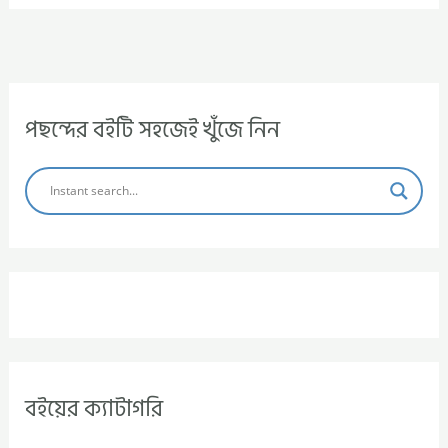
পছন্দের বইটি সহজেই খুঁজে নিন
বইয়ের ক্যাটাগরি