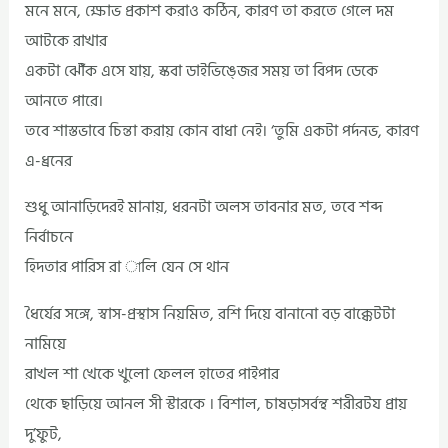
মনে মনে, ক্ষোভ প্রকাশ করাও কঠিন, কারণ তা করতে গেলে দম
আটকে রাখার
একটা ঝৌঁক এসে যায়, স্কবা ডাইভিঙ্জের সময় তা বিপদ ডেকে
আনতে পারে।
তবে শাস্তভাবে চিন্তা করায় কোন বাধা নেই। ‘তুমি একটা পর্দনভ, কারণ
এ-ধ্রনের
শুধু আনাড়িদেরই মানায়, ধরনটা অলস তাবনার মত, তবে শব্দ
নির্বাচনে
হিদতার পারিস রা ালি যেন সে থান
ধৈর্যের সঙ্গে, স্বাস-প্রস্থাস নিয়মিত, রশি দিয়ে বানানো বড় বাক্কেটটা
নামিয়ে
রাখল শা খেকে খুলো ফেলল হাতের পাইপার
থেকে ছাড়িয়ে আনল সী স্টারকে । বিশাল, চাষড়াসর্বন্থ শরীরটয প্রায়
দু’ফুট,