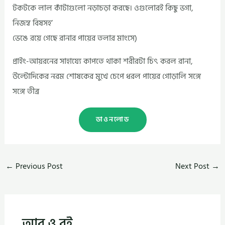
টকটকে লাল কাঁটাগুলো নড়াচড়া করছে। ওগুলোরই কিছু ভগা,
নিজন্ব বিষসহ’
ভেঙে রয়ে গেছে রানার পায়ের তলার মাংসে)
প্রাইং-আয়রনের সাহায্যে কাপতে থাকা শরীরটা চিৎ করল রানা,
উল্টোদিকের নরম শোষকের মুখে চেপে ধরল পায়ের গোড়ালি সঙ্গে
সঙ্গে তীব্র
ডাওনলোড
←
Previous Post
Next Post
→
আর ও বই