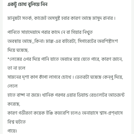
একটু চোখ বুলিয়ে নিন
মানুষটা সতর্ক, কাজেই অসসুষ্ট হবার কারণ আছে মাসুদ রানার ।
পানিতে সাহাদেযাদে পরার কাদে নে বা গিয়ার নিখুত
অবস্থায় আছে_কিনা। মাঙ্ক-এর বাইরেটা, সিগারেটের অবশিষ্টাংশ
দিয়ে ঘষেছে,
*লেঙ্গের ওপর দিয়ে পানি যাতে অবাধে বয়ে যেতে পারে, কারণ জানে,
তা না হলে
সামনের দৃশা কাপ কাঁপা লাগবে চোখে । ভেতরটা ঘষেছে কেন্পু দিয়ে,
লেলে
হাতে বাষ্প না জমে। খানিক পরপর এয়ার ভিযান্ড রেগুলেটর আডজন্ট
করেছে,
কারণ গভীরতা কয়েক ইঞ্চি কমবেশি হলেও অনায়াসে শ্বাস-প্রশ্থাসে
বিশ্ব ঘটতে
পায়ে।