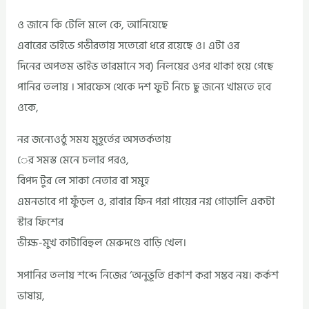
ও জানে কি টেলি মলে কে, আনিযেছে
এবারের ভাইভে গভীরতায় সতেরো ধরে রয়েছে ও। এটা ওর
দিনের অপতম ভাইভ তারমানে সব) নিলয়ের ওপর থাকা হয়ে গেছে
পানির তলায় । সারফেস থেকে দশ ফুট নিচে ছু জন্যে খামতে হবে
ওকে,
নর জন্যেওঠু সময মুহূর্তের অসতর্কতায়
ের সমস্ত মেনে চলার পরও,
বিপদ টুর লে সাকা নেতার বা সমুহ
এমনভাবে পা ফুঁড়ল ও, রাবার ফিন পরা পায়ের নগ্ন গোড়ালি একটা
স্টার ফিশের
ভীক্ষ-মুখ কাটাবিহুল মেরুদণ্ডে বাড়ি খেল।
সপানির তলায় শব্দে নিজের ‘অনুভূতি প্রকাশ করা সম্ভব নয়। কর্কশ
ভাষায়,