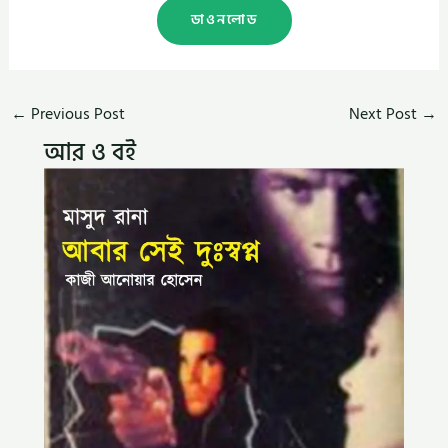
ডাওনলোড
←
Previous Post
Next Post
→
আর ও বই