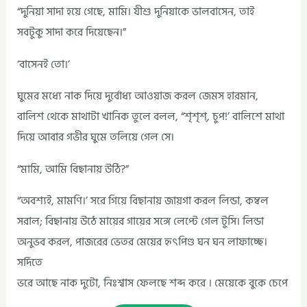
“দুনিয়া সাদা হয়ে গেছে, মামি। যীশু দুনিয়াকে ভালবাসেন, তাই
সবটুকু সাদা করে দিয়েছেন।”
‘বাসেনই তো।’
ঘুমের মধ্যে নাক দিয়ে দুর্বোধ্য আওয়াজ করল জেমস হারমান,
বালিশ থেকে মাথাটা খানিক তুলে বলল, “শৃশৃশ্‌, চুপ!’ বালিশে মাথা
দিয়ে আবার গভীর ঘুমে তলিয়ে গেল সে।
“মামি, আমি বিছানায় উঠি?”
“অবশ্যই, মামণি।’ সরে গিয়ে বিছানায় জায়গা করল লিন্ডা, কম্বল
সরাল; বিছানায় উঠে মায়ের গায়ের সঙ্গে লেপ্টে গেল টুসি। লিন্ডা
অনুভব করল, পাজরের ভেতর মেয়ের হৃৎপিণ্ড ঘন ঘন লাফাচ্ছে।
সর্দিতে
ভরে আছে নাক দুটো, নিঃশ্বাস ফেলছে শব্দ করে । মেয়েকে বুকে চেপে