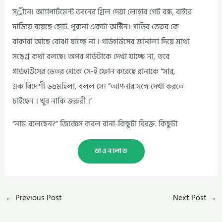
স্্রীনে। আ্যাপার্টমেন্ট ভবনের গ্রিল দেয়া লোহার গেট বন্ধ, বাইরে
দাড়িয়ে রয়েছে ছোট. পুরনো একটা অস্টিন। গাড়ির ভেতর কে
বাকারা আছে বোঝা যাচ্ছে না । গার্ডহাউসের জানালা দিয়ে মাথা
সঙ্গ্রে কথা বলছে। অপর গার্ডটাকে দেখা যাচ্ছে না, তবে
গার্ডহাউসের ভেতর থেকে সে-ই ফোন করেছে রানাকে “সার,
এক বিদেশী ভদ্রমহিলা, বলল সে। “আপনার সঙ্গে দেখা করতে
চাইছেন । খুব নাকি জরুরী ।’
“নাম বলেছেন?” জিজ্ঞেস করল রানা-কিছুটা বিরক্ত. কিছুটা
ডাওনলোড
←
Previous Post
Next Post
→