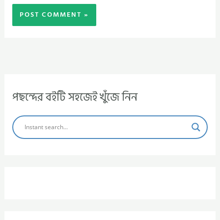
পছন্দের বইটি সহজেই খুঁজে নিন