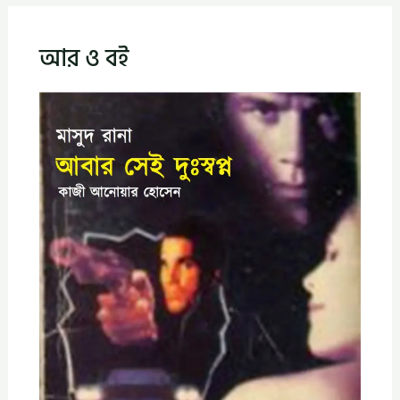
আর ও বই