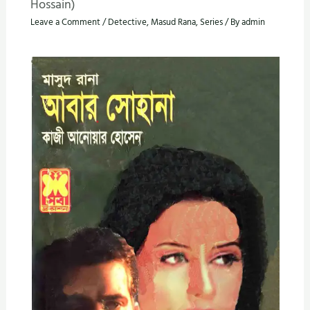
Hossain)
Leave a Comment
/
Detective
,
Masud Rana
,
Series
/ By
admin