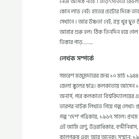
নেমে আসছে নীচে । তড়িৎগতিতে রিভলবা
কোন লাভ নেই। হাতের চেটোর দিকে তা
সেখানে । আর উষ্ণতা নেই, রন্তু খুব দ্বুত 
আবার শুরু হল। ঠিক তিনদিন হয়ে গেল 
তিস্তার পাড়……..
লেখক সম্পর্কে
সমরেশ মজুমদারের জন্ম ১০ মার্চ ১৯৪৪।
জেলা স্কুলের ছাত্র। কলকাতায় আসেন ১
অনার্স, পরে কলকাতা বিশ্ববিদ্যালয়ের এ
তারপর নাটক লিখতে গিয়ে গল্প লেখা। প
গল্প “দেশ’ পত্রিকায়, ১৯৬৭ সালে। প্রথম 
এই আমি রেণু, উত্তরাধিকার, বন্দীনিবাস,
কালপুরুষ এবং আর অনেক। সম্মান: ১৯৮২