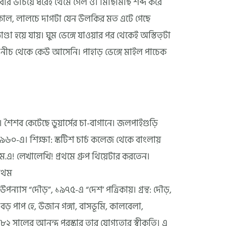
র উঁচিয়ে ধরেই থেমে গেল ও। মিছিমিছি শব্দ করে
কাল, লালচে দাগটা যেন উলকির মত এটে গেছে
ঠাণ্ডা হয়ে যায়। ঘুম ভেঙ্গে যাওয়ার পর থেকেই অস্তিত্টা
নীচ থেকে কেউ আসেনি। পাহাড় ভেঙ্গে মাইল পাচেক
 শৈশব কেটেছে ডুয়ার্সের চা-বাগানে। জলপাইগুড়ি
৯৬০-এ। শিক্ষা: স্কটিশ চার্চ কলেজ থেকে বাংলায়
ম.এ! লেখালেখি! প্রথমে গ্রুপ থিয়েটার করতেন।
্রথম
উপন্যাস “দৌড়”, ১৯৭৫-এ “দেশ’ পত্রিকায়। গ্রন্থ: দৌড়,
 বড় পাপ হে, উজান গঙ্গা, বাসভূমি, কালবেলা,
 সালের আনন্দ পুরস্কার তার যোগ্যতার স্বীকৃতি। এ