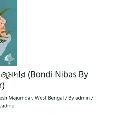
মজুমদার (Bondi Nibas By
r)
esh Majumdar
,
West Bengal
/ By
admin
/
reading