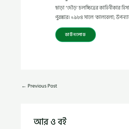
ছাড়া “দৌড়’ চলচ্চিত্রের কাহিনীকার হি
পুরস্কার। ১৯৮৪ সালে ‘কালবেলা; উপন্যাস
ডাউনলোড
←
Previous Post
আর ও বই