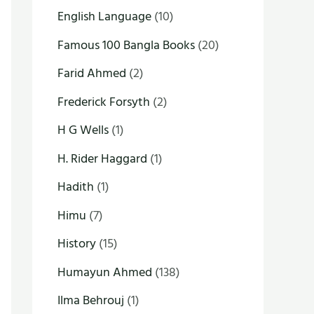
English Language
(10)
Famous 100 Bangla Books
(20)
Farid Ahmed
(2)
Frederick Forsyth
(2)
H G Wells
(1)
H. Rider Haggard
(1)
Hadith
(1)
Himu
(7)
History
(15)
Humayun Ahmed
(138)
Ilma Behrouj
(1)