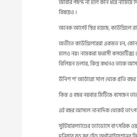
আবার পছন্দ না হলে কান ধরে নামিয়ে দ
বিষয়েও ।
অনেক আগেই স্থির হয়েছে, কাউন্সিলে 
অতীতে কাউন্সিলাররা একমত হন, কোনও 
হলেও নয়। নামকরা ফরাসী কসমেটিক্স 
বিলিয়ন ডলার, কিন্তু কখনও তাকে আসত
উনিশ শ’ আঠারো সাল থেকে প্রতি বছর দ
কিন্ত এ বছর নয়বার মিটিঙে বসেছেন তার
এই বছর আসলে নানাদিক থেকেই তাৎপর্যপ
সুইটযারল্যাণ্ডের ড্যাভোসে বাৎসরিক ওয
দুনিয়ার বড় সব ট্রেড অর্গানাইযেশনের 