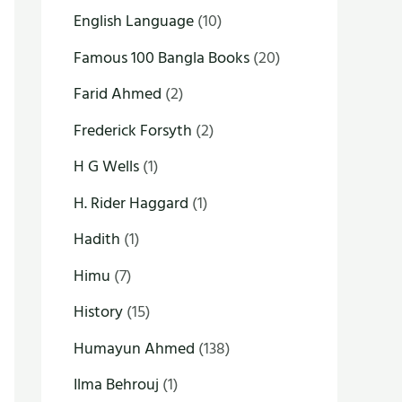
English Language
(10)
Famous 100 Bangla Books
(20)
Farid Ahmed
(2)
Frederick Forsyth
(2)
H G Wells
(1)
H. Rider Haggard
(1)
Hadith
(1)
Himu
(7)
History
(15)
Humayun Ahmed
(138)
Ilma Behrouj
(1)