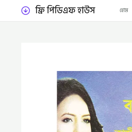
Skip
ফ্রি পিডিএফ হাউস
হোম
to
content