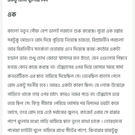
এক
কালো নতুন গোঁফ বেশ ভালই গজাতে শুরু করেছে। পুরো এক হপ্তার
সবটুকু আগুনে রোদ দিয়ে পুড়িয়ে নিয়েছে চামড়া, বিশ্রামহীন পথচলা
আর বিরতিহীন সতর্কতা চেহারায় এনে দিয়েছে রুক্ষ-কঠোর একটা
চন্ডাল ভাব। শুধু চোখ জোড়া শ্বাপদের মত ঠাণ্ডা, যেন ওগুলোর পিছনে
মগজ কোন কাজ করছে না। টেক্সাসের ওপর দিয়ে আসার সময় সাদা
কনভার্টিবল-এর ছাত নামিয়ে দিয়েছিল সে। ভেবেছিল বাতাস পেলে
রোদ একটু সহনীয় হবে । আরও একটা কারণ ছিল। যে লোক উন্মোক্ত
গাড়িতে থাকে তার ওপর হঠাৎ কারও নজর পড়ে না। টেক্সাসে ভয়ে
ভয়ে ছিল সে। কিন্তু সীমান্ত পেরিয়ে আসার পর বিপদের ভয়টা কমে
আসে, তবে রোদ হয়ে ওঠে সর্বাঙ্গের জ্বলন, কাজেই এবার সে রাস্তার
পাশে ধুলোর মধ্যে গাড়ি থামিয়ে ছাত তুলে মাথা ঢাকে । তোবড়ানো
পানামা হ্যাটটা খুলে নামিয়ে রাখে সীটের পাশে, কিনারার ঘামটুকু