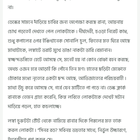
না।
ডেস্কের সামনে দাঁড়িয়ে চাবির জন্য অপেক্ষা করছে রানা, আয়নায়
চোখ পড়তেই দেখতে পেল লোকটাকে । দীর্ঘদেহী, চওড়া নিরেট কাধ,
শুধু কপালের ওপর ইঞ্চিখানেক সোনালি চুল, ফিতের মত ঘিরে আছে
মাথাটাকে, লম্বাটে ভরাট মুখে ভাঙা নাকটা ভারি বেমানান।
স্বচ্ছন্দভঙ্গিতে হেটে আসছে সে, মনেই হয় না কোন বোঝা বহন করছে,
অথচ ওজন হবে আড়াই কি পৌনে তিন মণ। হাতের ছড়িটা মেঝেতে
ঠোকার মধ্যে নৃত্যের একটা ছন্দ আছে, আভিজাত্যের পরিচয়বাহী ।
মাথা উচু করে আসছে সে, গর্বে যেন মাটিতে পা পড়ে না। ডেস্ক ক্লার্ক
রানাকে তেমন গ্রাহ্য করেনি, কিন্ত লবিতে লোকটাকে দেখেই সটান
দাড়িয়ে পড়ল, হাত কচলাচ্ছে।
লম্বা চুরুটটা ঠোঁট থেকে নামিয়ে রানার দিকে পিস্তলের মত তাক
করল লোকটা । “সিনর রড? সবিনয় ভদ্রতার সাথে, নির্ভুল উচ্চারণে,
ইংরেজীতে প্রশ্ন করল সে।