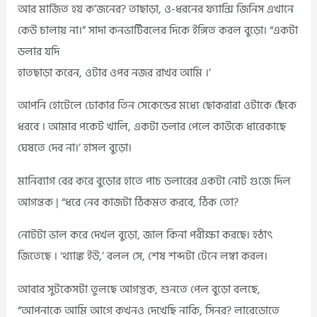
আর মার্জিত হয় ক’জনের? তাছাড়া, ও-ধরনের ফ্যান্সি জিনিস এখানে
কেউ চালায় না।” সাদা কনভার্টিবলের দিকে ইঙ্গিত করল বুড়ো। “একটা
ডলার যদি
হাতছাড়া করেন, ওটার ওপর নজর রাখব আমি ।’
আপনি হোটেলে ঢোকার তিন সেকেন্ডের মধ্যে ছোকরারা ওটাকে ছেঁকে
ধরবে । আমার পকেট খালি, একটা ডলার পেলে কাউকে ধারেকাছে
ঘেষতে দেব না।’ হাসল বুড়ো।
মানিব্যাগ বের করে বুড়োর হাতে পাচ ডলারের একটা নোট গুজে দিল
আগন্তক | “ধরে নেব কাজটা ঠিকমত করবে, ঠিক তো?
নোটটা ভাল করে দেখল বুড়ো, জাল কিনা পরীক্ষা করছে। হঠাৎ
জিতেছে । ‘থ্যাঙ্ক ইউ,’ বলল সে, শেষ শব্দটা টেনে লম্বা করল।
আবার সুটকেসটা তুলছে আগন্তুক, শুনতে পেল বুড়ো বলছে,
“আপনাকে আমি আগে কখনও দেখেছি নাকি, সিনর? লারেডোতে