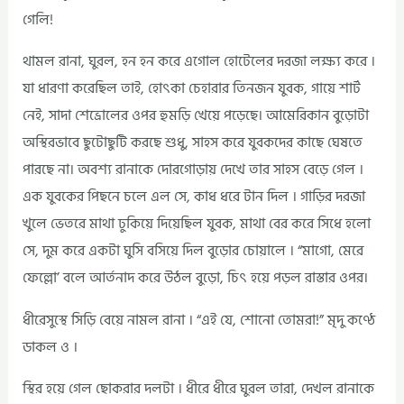
গেলি!
থামল রানা, ঘুরল, হন হন করে এগোল হোটেলের দরজা লক্ষ্য করে ।
যা ধারণা করেছিল তাই, হোৎকা চেহারার তিনজন যুবক, গায়ে শার্ট
নেই, সাদা শেভ্রোলের ওপর হুমড়ি খেয়ে পড়েছে। আমেরিকান বুড়োটা
অস্থিরভাবে ছুটোছুটি করছে শুধু, সাহস করে যুবকদের কাছে ঘেষতে
পারছে না। অবশ্য রানাকে দোরগোড়ায় দেখে তার সাহস বেড়ে গেল ।
এক যুবকের পিছনে চলে এল সে, কাধ ধরে টান দিল । গাড়ির দরজা
খুলে ভেতরে মাথা ঢুকিয়ে দিয়েছিল যুবক, মাথা বের করে সিধে হলো
সে, দুম করে একটা ঘুসি বসিয়ে দিল বুড়োর চোয়ালে । “মাগো, মেরে
ফেল্লো’ বলে আর্তনাদ করে উঠল বুড়ো, চিৎ হয়ে পড়ল রাস্তার ওপর।
ধীরেসুস্থে সিড়ি বেয়ে নামল রানা । “এই যে, শোনো তোমরা!” মৃদু কণ্ঠে
ডাকল ও ।
স্থির হয়ে গেল ছোকরার দলটা । ধীরে ধীরে ঘুরল তারা, দেখল রানাকে