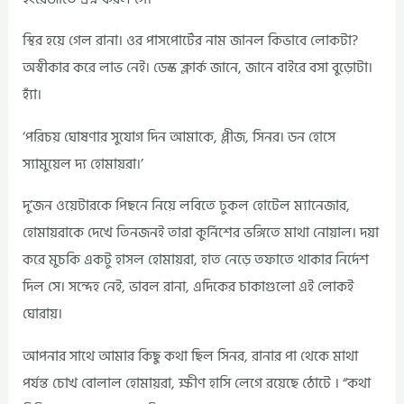
স্থির হয়ে গেল রানা। ওর পাসপোর্টের নাম জানল কিভাবে লোকটা?
অস্বীকার করে লাভ নেই। ডেস্ক ক্লার্ক জানে, জানে বাইরে বসা বুড়োটা।
হ্যাঁ।
‘পরিচয় ঘোষণার সুযোগ দিন আমাকে, প্লীজ, সিনর। ডন হোসে
স্যামুয়েল দ্য হোমায়রা।’
দু’জন ওয়েটারকে পিছনে নিয়ে লবিতে ঢুকল হোটেল ম্যানেজার,
হোমায়রাকে দেখে তিনজনই তারা কুর্নিশের ভঙ্গিতে মাথা নোয়াল। দয়া
করে মুচকি একটু হাসল হোমায়রা, হাত নেড়ে তফাতে থাকার নির্দেশ
দিল সে। সন্দেহ নেই, ভাবল রানা, এদিকের চাকাগুলো এই লোকই
ঘোরায়।
আপনার সাথে আমার কিছু কথা ছিল সিনর, রানার পা থেকে মাথা
পর্যন্ত চোখ বোলাল হোমায়রা, ক্ষীণ হাসি লেগে রয়েছে ঠোটে । “কথা