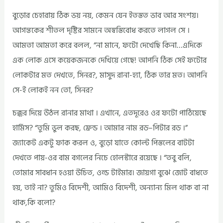
বুড়োর চেহারায় ঠিক ভয় নয়, কেমন যেন ইতস্তত ভাব আর সংশয়।
আগন্তকের শীতল দৃষ্টির সামনে অস্বস্তিবোধ করতে লাগল সে ।
আমতা আমতা করে বলল, “না মানে, ফটো দেখেছি কিনা…এদিকে
এক লোক এসে কয়েকজনকে দেখিয়ে গেছে! আপনি ঠিক সেই ফটোর
লোকটার মত দেখতে, সিনর?, মাসুদ রানা-হ্যা, ঠিক তার মত। আপনি
সে-ই লোকই নন তো, সিনর?
চক্কর দিয়ে উঠল রানার মাথা । এখানে, এতদূরেও ওর ফটো পাঠিয়েছে
হার্মিস? “তুমি ভুল করছ, ফ্রেন্ড । আমার নাম রড–পিটার রড ।”
জ্যাকেট একটু ফাক করল ও, বুড়ো যাতে কোল্ট পিস্তলের বাটটা
দেখতে পায়-ওর বাম বগলের নিচে হোলস্টারে রয়েছে । “তবু বলি,
তোমার সাবধান হওয়া উচিত, ওল্ড টাইমার। জায়গা বুঝে জোট বাধতে
হয়, তাই না? তুমিও বিদেশী, আমিও বিদেশী, অন্যান্য মিল থাক বা না
থাক,কি বলো?