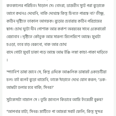
কতকালের পরিচিত। দাঁড়াল সে। নোংরা, ভাজহীন স্যুট পরা বুড়োকে
আগে কখনও দেখেনি, নাকি দেখেছে কিন্তু চিনতে পারছে না? তীক্ষ্ণ,
কঠিন দৃষ্টিতে তাকাল আগন্তক। বুড়োর চেহারায় কঠিন পরিশ্রমের
ছাপ। চোখ দুটো দীন পোশাক আর কর্কশ অবয়বের সাথে একেবারেই
বেমানান । দৃষ্টিতে কৌতুক আর সারল্য মিলেমিশে আছে। মুখটা
চওড়া, তবে হাড় বেরুনো, নাক আর চোখ
বাদে গোটা মুখই ঢাকা পড়ে আছে আধ ইঞ্চি লম্বা কাচা-পাকা দাড়িতে
।
স্প্যানিশ ভাষা জানে সে, কিন্তু এদিকে আঞ্চলিক ভাষারই একচেটিয়া
চল। হাই বলেই বুড়ো থামেনি, তাকে দাঁড়াতে দেখে যোগ করল; “এক-
আধটা ডলার হবে নাকি, সিনর?’
সুটকেসটা নামাল সে । তুমি জানলে কিভাবে আমি ইংরেজী বুঝব?
“আপনার হাটা, সিনর। মাটিতে পা আমরা সবাই ফেলি, কিন্তু সুন্দর