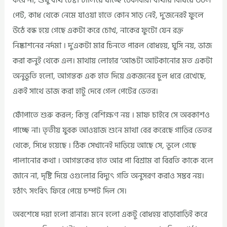
করে না, শুধু ব্যর্থ চেষ্টা চালিয়ে যাচ্ছে ঠেকাবার। ব্যথায় বিষিয়ে উঠল
পেট, কাধ থেকে নেমে যাওয়া হাতে কোন সাড় নেই, দু’জনেরই ফুলে
উঠে বন্ধ হয়ে গেছে একটা করে চোখ, নাকের ফুটো যেন রক্ত
নিষ্কাশনের নর্দমা । দু’একটা মার চিনতে পারল বোধহয়, ঘুসি নয়, ভাজ
করা কনুই থেকে এল। মাথায় লোহার ‘আঙটা আটকানোর মত একটা
অনুভূতি হলো, আগন্তক এক হাত দিয়ে একজনের চুল ধরে রেখেছে,
একই সাথে ভাজ করা হাটু দেবে গেল পেটের ভেতর।
ফোঁপাতে শুরু করল; কিন্তু বেশিক্ষণ নয় । মাফ চাইবে সে অবকাশও
পাচ্ছে না। তৃতীয় যুবক আওয়াজ শুনে মাথা বের করেছে গাড়ির ভেতর
থেকে, সিধে হয়েছে । ঠিক সেখানেই দাড়িয়ে আছে সে, ভূলে গেছে
পালানোর কথা । আগন্তকের হাত আর পা বিশ্রাম বা বিরতি কাকে বলে
জানে না, দৃষ্টি দিয়ে ওগুলোর বিদ্যুৎ গতি অনুসরণ করাও সম্ভব নয়।
হঠাৎ সংবিৎ ফিরে পেয়ে চম্পট দিল সে।
অবশেষে দয়া হলো রানার। মনে হলো একটু বোধহয় বাড়াবাড়িই করে