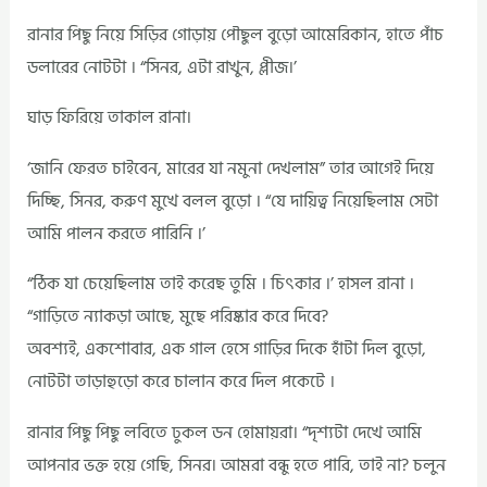
রানার পিছু নিয়ে সিড়ির গোড়ায় পৌছুল বুড়ো আমেরিকান, হাতে পাঁচ
ডলারের নোটটা । “সিনর, এটা রাখুন, প্লীজ।’
ঘাড় ফিরিয়ে তাকাল রানা।
‘জানি ফেরত চাইবেন, মারের যা নমুনা দেখলাম” তার আগেই দিয়ে
দিচ্ছি, সিনর, করুণ মুখে বলল বুড়ো । “যে দায়িত্ব নিয়েছিলাম সেটা
আমি পালন করতে পারিনি ।’
“ঠিক যা চেয়েছিলাম তাই করেছ তুমি । চিৎকার ।’ হাসল রানা ।
“গাড়িতে ন্যাকড়া আছে, মুছে পরিষ্কার করে দিবে?
অবশ্যই, একশোবার, এক গাল হেসে গাড়ির দিকে হাঁটা দিল বুড়ো,
নোটটা তাড়াহুড়ো করে চালান করে দিল পকেটে ।
রানার পিছু পিছু লবিতে ঢুকল ডন হোমায়রা। “দৃশ্যটা দেখে আমি
আপনার ভক্ত হয়ে গেছি, সিনর। আমরা বন্ধু হতে পারি, তাই না? চলুন