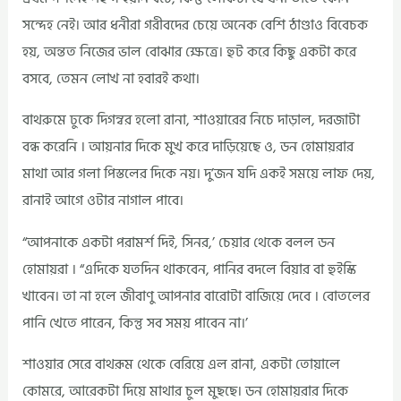
সন্দেহ নেই। আর ধনীরা গরীবদের চেয়ে অনেক বেশি ঠাণ্ডাও বিবেচক
হয়, অন্তত নিজের ভাল বোঝার ক্ষেত্রে। হুট করে কিছু একটা করে
বসবে, তেমন লোখ না হবারই কথা।
বাথরুমে ঢুকে দিগন্বর হলো রানা, শাওয়ারের নিচে দাড়াল, দরজাটা
বন্ধ করেনি । আয়নার দিকে মুখ করে দাড়িয়েছে ও, ডন হোমায়রার
মাথা আর গলা পিস্তলের দিকে নয়। দু’জন যদি একই সময়ে লাফ দেয়,
রানাই আগে ওটার নাগাল পাবে।
“আপনাকে একটা পরামর্শ দিই, সিনর,’ চেয়ার থেকে বলল ডন
হোমায়রা । “এদিকে যতদিন থাকবেন, পানির বদলে বিয়ার বা হুইস্কি
খাবেন। তা না হলে জীবাণু আপনার বারোটা বাজিয়ে দেবে । বোতলের
পানি খেতে পারেন, কিন্তু সব সময় পাবেন না।’
শাওয়ার সেরে বাথরূম থেকে বেরিয়ে এল রানা, একটা তোয়ালে
কোমরে, আরেকটা দিয়ে মাথার চুল মুছছে। ডন হোমায়রার দিকে