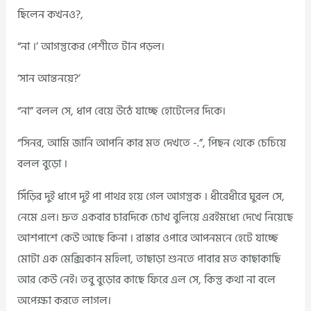
ছিলেন কখনও?,
“না ।’ আগন্তুকের পেশীতে টান পড়ল।
‘সান আন্তনয়ে?’
“না” বলল সে, ধাপ বেয়ে উঠে যাচ্ছে হোটেলের দিকে।
“সিনর, আমি জানি আপনি কার মত দেখতে -.”, পিছন থেকে চেচিয়ে
বলল বুড়ো ।
সিঁড়ির দুই ধাপে দুই পা পাথর হয়ে গেল আগন্তুক । ধীরেধীরে ঘুরল সে,
নেমে এল। দ্রুত একবার চারদিকে চোখ বুলিয়ে এরইমধ্যে দেখে নিয়েছে
আশপাশে কেউ আছে কিনা । রাস্তার ওপারে আপনমনে হেটে যাচ্ছে
মোটা এক মেক্সিকান মহিলা, তাছাড়া শুনতে পাবার মত কাছাকাছি
আর কেউ নেই। তবু বুড়োর কাছে ফিরে এল সে, কিন্তু কথা না বলে
অপেক্ষা করতে লাগল।