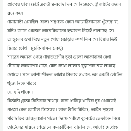
শুকিয়ে যাক। ছোট্র একটা ধন্যবাদ দিল সে নিজেকে, স্ট্র হ্যাটের বদলে
মনে করে
পানামাটা এনেছিল ‘বলে। শত্রপক্ষ কোন আমেরিকানকে খুঁজছে না,
যদিও জানে একজন আমেরিকানের ছদ্মবেশ নিয়েই পালাচ্ছে সে।
আঙুলের ডগা দিয়ে নতুন গোফ জোড়ার স্পর্শ নিল সে। রিয়ার ভিউ
মিররে চোখ । মুচকি হাসল একটু।
শহরের অনেক ওপরে পাহাড়শ্রেণীর চুড়া গুলো আকাবাকা রেখা
টেনেছে আকাশের গায়ে, রোদ লেগে লালচে কুয়াশার মত লাগছে
দেখতে । মনে আশা শীতল আশ্রয় মিলবে ওখানে, ভদ্র একটা হোটেল
খুঁজে নিতে পারবে
সে, যদি থাকে ।
গির্জাটা প্লাজা সিভিকার মাথায়। রাস্তা পেরিয়ে খানিক দূর এগোতেই
পাওয়া গেল হোটেল ডিসেম্বর । লাল ইটের বিল্ডিং, আইন-শৃষ্লা
পরিস্থিতির জাজ্ল্যমান সাক্ষ্য দিচ্ছে সর্বাঙ্গে বুলেটের ক্ষতচিহ্ন নিয়ে।
হোটেলের সামনে শেভ্রোলে কনভার্টিবল থামাল সে, আগেই দেখেছে