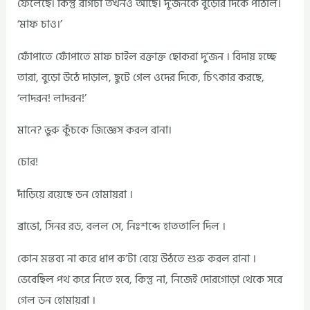
ফেলেছে। কিন্তু রাগটা তখনও আছে। দু’জনকে বুড়োর দিকে পাঠাল।
‘মাফ চাও।’
ফোঁপাতে ফোঁপাতে মাফ চাইল রক্তাক্ত ছোকরা দু’জন । বিদায় হচ্ছে
তারা, বুড়ো উঠে দাড়াল, ছুটে গেল ওদের দিকে, চিৎকার করছে,
‘লাদরন! লাদরন!’
মানে? ভুরু কুঁচকে জিজ্ঞেস করল রানা।
চোর!
দাঁড়িয়ে রয়েছে ডন হোমায়রা ।
ব্রাভো, সিনর রড, বলল সে, নিঃশব্দে হাততালি দিল ।
কোন মন্তব্য না করে ধাপ ক’টা বেয়ে উঠতে শুরু করল রানা ।
ভেবেছিল পথ করে নিতে হবে, কিন্তু না, নিজেই দোরগোড়া থেকে সরে
গেল ডন হোমায়রা ।