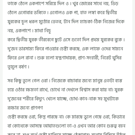
তাকে ঠেলে একপাশে সরিয়ে দিল ও । খুব জোরের সাথে নয়, ভিড়
ঠেলে এগোবার ভঙ্গিতে ৷ এগোলও এক পা, হাত লম্বা করে দ্বিতীয়
যুবকের চুল ধরল মুঠোর ভেতর, টান দিল হ্যাচকা-ঠিক নিজের দিকে
নয়, একপাশে । মাথা নিচু
করে দ্বিতীয় যুবক তীরবেগে ছুটে এসে গুতো দিল প্রথম যুবকের বুকে ।
দু’জন ভারসাম্য ফিরে পাওয়ার চেষ্টা করছে, এক লাফে ওদের সামনে
ফিরে এল রানা । শুরু হলো যন্ত্রণাদায়ক, প্রাণ-সংহারী, নিরেট ঘুসির
তুমুল বর্ষণ ।
সব কিছু ভূলে গেল ওরা । নিজেকে বাচাবার জন্যে মানুষ এতটা ব্যস্ত
হয়ে ওঠার ক্ষমতা রাখে, চোখে না দেখলে বিশ্বাস করা যায় না। যুবক
দু’জনের শরীরে বিদ্যুৎ খেলে যাচ্ছে, চোখ-কান-নাক সহ মুখটাকে
রক্ষার জন্যে প্রাণপণ
চেষ্টা করছে ওরা, কিন্তু পারছে না। কে মারছে ভুলে গেছে ওরা, কিভাবে
বা কোথেকে আসছে আঘাতগুলো তা-ও এখন আর কোন গুরুত্ব বহন