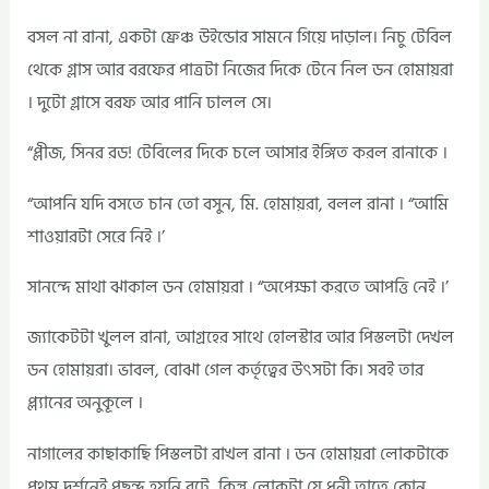
বসল না রানা, একটা ফ্রেঞ্চ উইন্ডোর সামনে গিয়ে দাড়াল। নিচু টেবিল
থেকে গ্লাস আর বরফের পাত্রটা নিজের দিকে টেনে নিল ডন হোমায়রা
। দুটো গ্লাসে বরফ আর পানি ঢালল সে।
“প্লীজ, সিনর রড! টেবিলের দিকে চলে আসার ইঙ্গিত করল রানাকে ।
“আপনি যদি বসতে চান তো বসুন, মি. হোমায়রা, বলল রানা । “আমি
শাওয়ারটা সেরে নিই ।’
সানন্দে মাথা ঝাকাল ডন হোমায়রা । “অপেক্ষা করতে আপত্তি নেই ।’
জ্যাকেটটা খুলল রানা, আগ্রহের সাথে হোলস্টার আর পিস্তলটা দেখল
ডন হোমায়রা। ভাবল, বোঝা গেল কর্তৃত্বের উৎসটা কি। সবই তার
প্ল্যানের অনুকূলে ।
নাগালের কাছাকাছি পিস্তলটা রাখল রানা । ডন হোমায়রা লোকটাকে
প্রথম দর্শনেই পছন্দ হয়নি বটে, কিন্তু লোকটা যে ধনী তাতে কোন