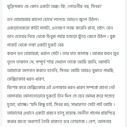
যুক্তিসঙ্গত যে-কোন একটা অঙ্ক। কি, লোভনীয় নয়, সিনর?
ডন হোমায়রার কালো চোখে লালচে আগুন জ্বলে উঠল।
এবড়োখেবড়ো কাটা দাগটা, এতক্ষণ লক্ষ করেনি রানা, হঠাৎ যেন
ডান চোখের নিচে থেকে চিবুক পর্যন্ত চামড়া ফুঁড়ে জেগে উঠল । বুক
পকেট থেকে লম্বা একটা চুরুট বের
করল ডন হোমায়রা, ধরাল সেটা । তার হাত কাপছে । আবার যখন মুখ
তুলে তাকাল সে, সম্পূর্ণ শান্ত দেখাল তাকে আমি জানি, আপনি
আমাকে অপনান করতে চাননি, সিনর। আমি আরও বুঝতে পারছি,
মেক্সিকোর ধরন-ধারণ,
বিশেষ করে মেক্সিকোর এই এলাকার ধরন-ধারণ সম্পর্কে জানা নেই
আপনার। আলতোভাবে চুরুটে টান দিল সে যেন আদর করে সস্নেহে
চুমো, খাচ্ছে। “যদি কিছু চাই, সিনর রড, সাধারণত সেটা পাই আমি ।
আমাদের এখানে একটা প্রবচন চালু রয়েছে-অতীত পাপের প্রায়শ্চিত্ত
করার জন্যে অবশ্যই তৈরি থাকতে হবে তোমাকে । বেশ, আপনার