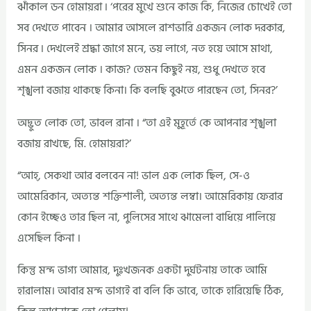
ঝাঁকাল ডন হোমায়রা ৷ ‘পরের মুখে শুনে কাজ কি, নিজের চোখেই তো
সব দেখতে পাবেন । আমার আসলে রাশভারি একজন লোক দরকার,
সিনর ৷ দেখলেই শ্রদ্ধা জাগে মনে, ভয় লাগে, নত হয়ে আসে মাথা,
এমন একজন লোক । কাজ? তেমন কিছুই নয়, শুধু দেখতে হবে
শৃঙ্খলা বজায় থাকছে কিনা। কি বলছি বুঝতে পারছেন তো, সিনর?’
অদ্ভুত লোক তো, ভাবল রানা । “তা এই মুহূর্তে কে আপনার শৃঙ্খলা
বজায় রাখছে, মি. হোমায়রা?’
“আহ্‌, সেকথা আর বলবেন না! ভাল এক লোক ছিল, সে-ও
আমেরিকান, অত্যন্ত শক্তিশালী, অত্যন্ত লম্বা। আমেরিকায় ফেরার
কোন ইচ্ছেও তার ছিল না, পুলিসের সাথে ঝামেলা বাধিয়ে পালিয়ে
এসেছিল কিনা ।
কিন্তু মন্দ ভাগ্য আমার, দুঃখজনক একটা দুর্ঘটনায় তাকে আমি
হারালাম। আবার মন্দ ভাগ্যই বা বলি কি ভাবে, তাকে হারিয়েছি ঠিক,