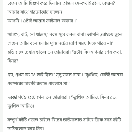
বেতন আমি দ্বিগুণ করে দিলাম। তাহলে সে-কথাই রইল, কেমন?
আমার সাথে হারমোজায় যাচ্ছেন
আপনি । এটাই আমার ফাইনাল অফার ।’
‘থাঙ্কস, বাট, নো থাঙ্কস,’ নরম সুরে বলল রানা। আপনি ,বোধহয় ভুলে
গেছেন আমি বলেছিলাম দু’মিনিটের বেশি সময় দিতে পারব না।’
ছড়ি হাতে চেয়ার ছাড়ল ডন হোমায়রা। “এটাই কি আপনার শেষ কথা,
সিনর?
‘হ্যা, প্রথম কথাও তাই ছিল।” মৃদু হাসল রানা । “দুঃখিত, কেউই আমরা
পরস্পরের চাকরি করতে পারলাম না।’
দরজা পর্যন্ত হেটে গেল ডন হোমায়রা ৷ “দুঃখিত আমিও, সিনর রড,
দুঃখিত আমিও।
সম্পূর্ণ বইটি পড়তে চাইলে নিচের ডাউনলোড বাটনে ক্লিক করে বইটি
ডাউনলোড করে নিন।