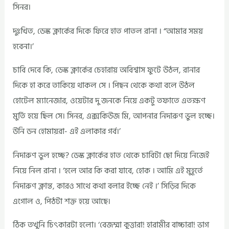
সিনর।
দুঃখিত, ডেস্ক ক্লার্কের দিকে ফিরে হাত পাতল রানা । “আমার সময়
হবেনা।’
চাবি দেবে কি, ডেস্ক ক্লার্কের চেহারায় অবিশ্বাস ফুটে উঠল, রানার
দিকে হা করে তাকিয়ে থাকল সে । পিছন থেকে কথা বলে উঠল
হোটেল ম্যানেজার, ওয়েটার দু জনকে নিয়ে একটু তফাতে এতক্ষণ
মুর্তি হয়ে ছিল সে। সিনর, এক্সকিউজ মি, আপনার নিদারুণ ভুল হচ্ছে।
উনি ডন হোমায়রা- এই এলাকার গর্ব।’
নিদারুণ ভুল হচ্ছে? ডেস্ক ক্লার্কের হাত থেকে চাবিটা ছো দিয়ে নিজেই
নিয়ে নিল রানা । ‘হলে আর কি করা যাবে, হোক । আমি এই মুহূর্তে
নিদারুণ ক্লান্ত, কারও সাথে কথা বলার ইচ্ছে নেই ।’ সিড়ির দিকে
এগোল ও, পিঠটা শক্ত হয়ে আছে।
ঠিক তখুনি চিৎকারটা হলো। ‘বেজম্মা কুত্তারা! হারামীর বাচ্চারা! ভাগ