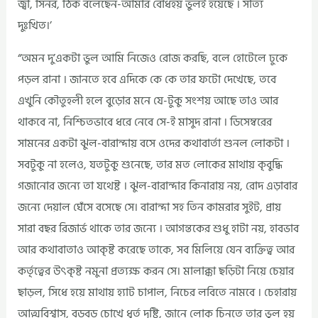
জ্বী, সিনর, ঠিক বলেছেন-আমার বোধহয় ভুলই হয়েছে । সত্যি
দুঃখিত।’
“অমন দু’একটা ভুল আমি নিজেও রোজ করছি, বলে হোটেলে ঢুকে
পড়ল রানা । জানতে হবে এদিকে কে কে তার ফটো দেখেছে, তবে
এখুনি কৌতুহলী হলে বুড়োর মনে যে-টুকু সংশয় আছে তাও আর
থাকবে না, নিশ্চিতভাবে ধরে নেবে সে-ই মাসুদ রানা । ডিসেম্বরের
সামনের একটা ঝুল-বারান্দায় বসে ওদের কথাবার্তা শুনল লোকটা ।
সবটুকু না হলেও, যতটুকু শুনেছে, তার মত লোকের মাথায় কৃবুদ্ধি
গজানোর জন্যে তা যথেষ্ট । ঝুল-বারান্দার কিনারায় নয়, রোদ এড়াবার
জন্যে দেয়াল ঘেঁসে বসেছে সে। বারান্দা সহ তিন কামরার সুইট, প্রায়
সারা বছর রিজার্ভ থাকে তার জন্যে । আগন্তকের শুধু হাটা নয়, হাবভাব
আর কথাবাতাও আকৃষ্ট করেছে তাকে, সব মিলিয়ে যেন ব্যক্তিত্ব আর
কর্তৃত্বের উৎকৃষ্ট নমুনা প্রত্যক্ষ করন সে। মালাক্কা ছড়িটা নিয়ে চেয়ার
ছাড়ল, সিধে হয়ে মাথায় হ্যাট চাপাল, নিচের লবিতে নামবে । চেহারায়
আত্মবিশ্বাস, বড়বড় চোখে ধূর্ত দৃষ্টি, জানে লোক চিনতে তার ভুল হয়