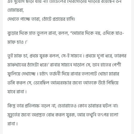
এই সুযোগ ছাড়া যায় না। হোটেলের দোরগোড়ায় দাড়িয়ে রয়েছেন ডন
হোমায়রা,
দেখতে পাচ্ছে তারা, ঠোটে প্রশ্রয়ের হাসি।
বুড়োর দিকে হাত তুলল রানা, বলল, “আমার দিকে নয়, ওদিকে যাও-
মাফ চাও ।’
তুই মাফ চা, প্রথম যুবক বলল, সে-ই সামনে । প্রথমে দু’পা ধরে, তারপর
মাঝখানের ঠ্যাংটা ধরে।’ রানার সামনে দাড়াল সে, ডান হাতের পেশী
ফুলিয়ে দেখাচ্ছে । হঠাৎ তর্জনী দিয়ে রানার তলপেটে খোচা মারার
ভঙ্গি করল সে, ভেবেছিল আত্মরক্ষার জন্যে আতকে উঠে পিছিয়ে
যাবে রানা ।
কিন্তু তার প্রতিপক্ষ নড়ল না, চেহারাতেও কোন ভাবান্তর ঘটল না।
মুহূর্তের জন্যে অপ্রস্তুত বোধ করল যুবক, আর তখুনি তৎপর হলো
রানা ।