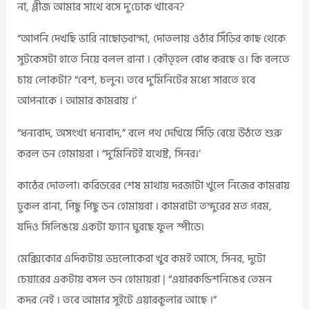
না, প্লীজ আমার সাথে বসে দু’ঢোক খাবেন?
“আপনি দেখছি ভারি নাছোড়বান্দা, দোতলায় ওঠার সিঁড়ির কাছ থেকে
সুটকেসটা হাতে নিয়ে বলল রানা । কৌতৃহল বোধ করছে ও। কি বলতে
চায় লোকটা? “বেশ, চলুন। তবে দু’মিনিটের মধ্যে সারতে হবে
আপনাকে । আমার কামরায় ।’
“ধন্যবাদ, অসংখ্য ধন্যবাদ,” বলে পথ দেখিয়ে সিঁড়ি বেয়ে উঠতে শুরু
করল ডন হোমায়রা । “দু’মিনিটই যথেষ্ট, সিনর।’
কাঠের দোতলা। করিডরের শেষ মাথায় দরজাটা খুলে নিজের কামরায়
ঢুকল রানা, পিছু পিছু ডন হোমায়রা । কামরাটা তন্দুরের মত গরম,
যদিও সিলিঙয়ে একটা ফ্যান ঘুরছে ফুল স্পীডে।
মেক্সিকোর এদিকটায় ভদ্রলোকেরা খুব কমই আসে, সিনর, দুটো
চেয়ারের একটায় বসল ডন হোমায়রা | “এয়ারকন্ডিশনিঙের তেমন
কদর নেই । তবে আমার সুইটে এয়ারকুলার আছে ।”