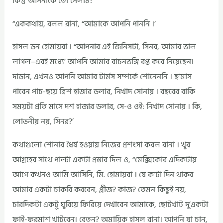
কিন্তু আপনাকে তো পেলাম!
“এককথায়, বলল রানা, “আমাকে আপনি পাননি ।’
হাসল ডন হোমায়রা । “আপনার এই জিনিসটা, সিনর, আমার ভাল
লাগল–এরই মধ্যে’ আপনি আমার বাচনভঙ্গি রপ্ত করে নিয়েছেন।
দাড়ান, এখনও আপনি আমার টার্মস সম্পর্কে শোনেননি । ছ’মাস
পাবেন পাচ-ছয়ে ত্রিশ হাজার ডলার, নিখাদ সোনায় । বছরের বাকি
সময়টা প্রতি মাসে দশ হাজার ডলার, সে-ও ওই: নিখাদ সোনায় । কি,
লোভনীয় নয়, সিনর?’
কথাগুলো শোনার ধৈর্য হওয়ায় নিজের প্রশংসা করল রানা । খুব
আগ্রহের সাথে পাল্টা একটা প্রস্তাব দিল ও, “মেক্সিকোর এদিকটায়
আগে কখনও আমি আসিনি, মি. হোমায়রা । যে ক’টা দিন থাকব
আমার একটা চাকরি করবেন, প্লীজ? কাজ? তেমন কিছুই নয়,
চারদিকটা একটু ঘুরিয়ে ফিরিয়ে দেখাবেন আমাকে, ছোটখাট দু’একটা
ফাই-ফরমাশ খাটবেন। বেতন? অমায়িক হাসল রানা। আপনি যা চান,