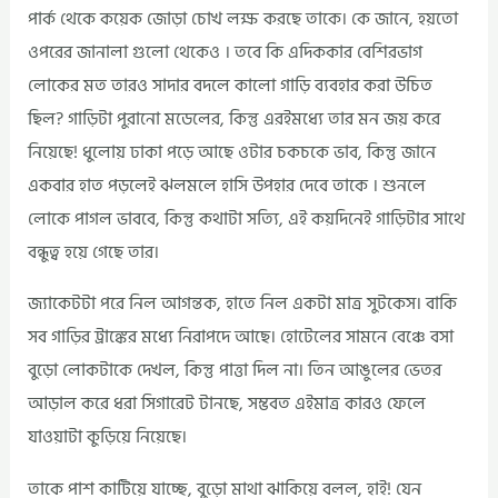
পার্ক থেকে কয়েক জোড়া চোখ লক্ষ করছে তাকে। কে জানে, হয়তো
ওপরের জানালা গুলো থেকেও । তবে কি এদিককার বেশিরভাগ
লোকের মত তারও সাদার বদলে কালো গাড়ি ব্যবহার করা উচিত
ছিল? গাড়িটা পুরানো মডেলের, কিন্তু এরইমধ্যে তার মন জয় করে
নিয়েছে! ধুলোয় ঢাকা পড়ে আছে ওটার চকচকে ভাব, কিন্তু জানে
একবার হাত পড়লেই ঝলমলে হাসি উপহার দেবে তাকে । শুনলে
লোকে পাগল ভাববে, কিন্তু কথাটা সত্যি, এই কয়দিনেই গাড়িটার সাথে
বন্ধুত্ব হয়ে গেছে তার।
জ্যাকেটটা পরে নিল আগন্তক, হাতে নিল একটা মাত্র সুটকেস। বাকি
সব গাড়ির ট্রাঙ্কের মধ্যে নিরাপদে আছে। হোটেলের সামনে বেঞ্চে বসা
বুড়ো লোকটাকে দেখল, কিন্তু পাত্তা দিল না। তিন আঙুলের ভেতর
আড়াল করে ধরা সিগারেট টানছে, সম্ভবত এইমাত্র কারও ফেলে
যাওয়াটা কুড়িয়ে নিয়েছে।
তাকে পাশ কাটিয়ে যাচ্ছে, বুড়ো মাথা ঝাকিয়ে বলল, হাই! যেন