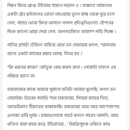
পিছন ফিরে ফ্রেঞ্চ উইন্ডোর সামনে দাড়াল ও । মান্ধাতা আমলের
একটা ট্রেন হুইসেলের ভোতা আওয়াজ তুলে কাছ থেকে দূরে চলে
গেল, পাহাড় থেকে ফিরে আসতে লাগল প্রতিধ্বনিগুলো। স্টেশনের
দিকে কালো ধোয়া দেখা গেল, অলসভঙ্গিতে আকাশ পাড়ি দিচ্ছে ।
পানির গ্রাসটা টেবিলে নামিয়ে রেখে ডন হোমায়রা বলল, “আপনার
জন্যে একটা কাজের প্রস্তাব আছে, সিনর রড ।’
“কি ধরনের কাজ?’ কৌতুক বোধ করল রানা । লোকটা তাহলে ওর
পরিচয় জানে না।
হারমোজার কাছে আমার পুরানো খনিটা আবার খুলেছি, বলল ডন
হোমাইরা। উত্তরের পাহাড়ি শহর হারমোজা, সিয়েরা মাদ্রের নিচে,
আমেরিকান সীমান্তের কাছাকাছি। হারমোজা আর আর আশেপাশের
এলাকা ভারি দুর্গম । চাষাগুলোকে পশুই বলতে পারেন আপনি, আর
খনিতে যারা কাজ করে, ইন্ডিয়ানরা…’ বিরক্তিসূচক ভঙ্গিতে কাধ