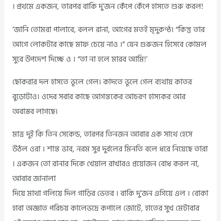
। প্রথমে একজন, তারপর বাকি দু’জন কেঁপে কেঁপে হাসতে শুরু করল!
‘জানি তোমরা পালাবে, বলল রানা, আগের মতই মৃদুকণ্ঠ। “কিন্তু তার
আগে লোকটার কাছে মাফ চেয়ে নাও ।” যেন গুরুজন হিসেবে কোমল
সুরে উপদেশ দিচ্ছে ও । “তা না হলে মারব আমি!’
ছোকরার দল হাসতে ভূলে গেল। কাদতে ভূলে গেল ব্যথায় কাতর
বুড়োটাও। ওদের সবার কাছে আগন্তকের আচরণ হাস্যকর আর
অবাস্তব লাগছে।
মাত্র দুই কি তিন সেকেন্ড, তারপর তিনজন আবার এক সাথে হেসে
উঠল ওরা । শান্ত ভাব, নরম সুর দুর্বলের মিনতি বলে ধরে নিয়েছে তারা
। একজন তো রানার দিকে খেয়াল রাখারও প্রয়োজন বোধ করল না,
আবার জানালা
দিয়ে মাথা গলিয়ে দিল গাড়ির ভেতর । বাকি দু’জন এগিয়ে এল । বোকা
হাবা অজ্ঞাত পরিচয় কালেভদ্রে কপালে জোটে, হাতের সুখ মেটাবার