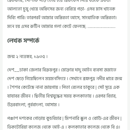
ব্রেকফাস্ট, পোশাক পড়ে তৈরি হয়ে ব্রিফকেস নিয়ে বউকে একটা
আলতো চুমু খেয়ে অফিসের জন্য বেরিয়ে পড়া- এসব মাস খানেক
দিব্যি পারি। তারপরই আমার অস্তিরতা আসে, সাংঘাতিক অস্তিরতা।
মনে হয় এসব রুটিন আমার গলা কেটে ফেলছে, ……………………
লেখক সম্পর্কে
জন্ম ২ নভেম্বর, ১৯৩৫ ।
দেশ__ঢাকা জেলার বিক্রমপুর ৷ মোক্তার দাদু আইন ব্যবসা জমাতে
দেশ ছেড়ে গিয়েছিলেন ময়মনসিংহে । সেখানে ব্রহ্মপুত্র নদীর ধারে জন্ম
। শৈশব কেটেছে নানা জায়গায় । পিতা রেলের চাকুরে | সেই সূত্রে এক
যাযাবর জীবন । দ্বিতীয় বিশ্বযুদ্ধের সময় কলকাতায় । এরপর বিহার,
উত্তরবাংলা, পূর্ববাংলা, আসাম ।
পঞ্চাশ দশকের গোড়ায় কুচবিহার | মিশনারি স্কুল ও বোর্ডি-এর জীবন |
ভিকটোরিয়া কলেজ থেকে আই-এ । কলকাতার কলেজ থেকে বি এ।