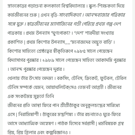
স্নাতকোত্তর পড়াশুনা কলকাতা বিশ্ববিদ্যালয়ে । স্কুল-শিক্ষকতা দিয়ে
কর্মজীবনের শুরু | এখন বৃত্তি-
সাংবাদিকতা । আনন্দবাজার পত্রিকার
সঙ্গে যুক্ত । ছাত্রজীবনের ম্যাগাজিনের গণ্ডী পেরিয়ে প্রথম গল্প-
দেশ
পাত্রকায় । প্রথম উপন্যাস “ঘুণপোকা? । “দেশ’ শারদীয়া সংখ্যায়
প্রকাশিত | প্রথম কিশোর উপন্যাস__“মনোজদের অদ্ভুত বাড়ি’ ।
কিশোর সাহিত্যে শ্রেষ্ঠত্বের স্বীকৃতিরূপে ১৯৮৫ সালে পেয়েছেন
বিদ্যাসাগর পুরস্কার । ১৯৮৯ সালে পেয়েছেন সাহিত্য আকাদমি পুরস্কার
। আনন্দ পুরস্কার পেয়েছেন দুবার ।
খেলায় তাঁর উৎসাহ অদম্য । বকসিং, টেনিস, ক্রিকেট, ফুটবল, টেবিল
টেনিস সম্পর্কে যেমন, আযাথলিটক্‌সেও তেমনই আগ্রহী । জীবনের
এক সংকটময় মুহুর্তে তিনি
জীবনের প্রতি আস্থা ফিরে পান শ্রীশ্রীঠাকুর অনুকূলচন্দ্রের সান্নিধ্যে
এসে | নিরামিষাশী । ঠাকুরের মন্ত্রশিষ্য । তাঁর রচনাতেও ঘুরে-ফিরে
আসে আধ্যাত্মিক অন্বেষণ । পাঠক হিসেবে সর্বপ্রাসী | ধর্মবিষয়ক গ্রন্থ
প্রিয়, প্রিয় গ্রিলার এবং কল্পবিজ্ঞানও ।