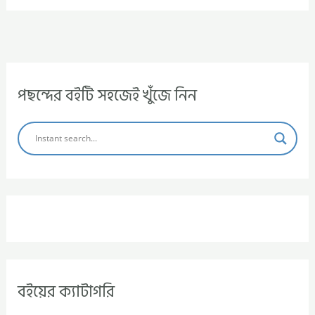
পছন্দের বইটি সহজেই খুঁজে নিন
বইয়ের ক্যাটাগরি