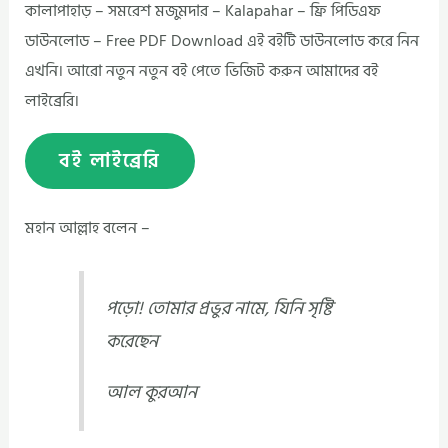
কালাপাহাড় – সমরেশ মজুমদার – Kalapahar – ফ্রি পিডিএফ
ডাউনলোড – Free PDF Download এই বইটি ডাউনলোড করে নিন
এখনি। আরো নতুন নতুন বই পেতে ভিজিট করুন আমাদের বই
লাইব্রেরি।
বই লাইব্রেরি
মহান আল্লাহ বলেন –
পড়ো! তোমার প্রভুর নামে, যিনি সৃষ্টি
করেছেন
আল কুরআন