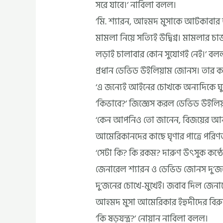
সরে যাবে।’ নাবিলা বলল।
‘মি. শ্যারন, আহমদ মুসাকে আটকাবার 
মামলা নিয়ে সত্যিই উদ্বিগ্ন। মামলা
লড়াই চালাবার কোন সুযোগই নেই।’ বল
প্রধান ডেভিড উইলিয়াম জোনস। তার কন্
‘এ জন্যেই আইনের চোখকে অন্যদিকে ঘু
‘কিভাবে?’ জিজ্ঞেস করল ডেভিড উইলি
‘কেন আপনিও তো জানেন, বিজয়ের আনন
আমেরিকানদের কাছে ঘৃণার পাত্রে পরি
‘সেটা কি? কি রকম? দারুণ উৎসুক কন্ঠ
জেনারেল শ্যারন ও ডেভিড জোনস দু’জনে
দু’জনের চোখে-মুখেই। জবাব দিল জেনারে
আহমদ মুসা আমেরিকার ইহুদীদের বিরুদ্
‘কি ষড়যন্ত্র?’ নোয়ান নাবিলা বলল।