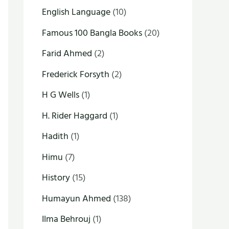
English Language
(10)
Famous 100 Bangla Books
(20)
Farid Ahmed
(2)
Frederick Forsyth
(2)
H G Wells
(1)
H. Rider Haggard
(1)
Hadith
(1)
Himu
(7)
History
(15)
Humayun Ahmed
(138)
Ilma Behrouj
(1)