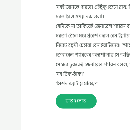
‘সবই জানতে পারবে। এইটুকু জেনে রাখ, ব
দরজায় এ সময় নক হলো।
সেদিকে না তাকিয়েই জেনারেল শ্যারন ব
দরজা ঠেলে ঘরে প্রবেশ করল বেন ইয়াম
নিরেট ইহুদী চেহারা বেন ইয়ামিনের। স্প
জেনারেল শ্যারনের অস্ত্রশালায় সে অদ্বি
সে ঘরে ঢুকতেই জেনারেল শ্যারন বলল, 
‘সব ঠিক-ঠাক।’
‘মিশন কয়টায় যাচ্ছে?’
ডাউনলোড