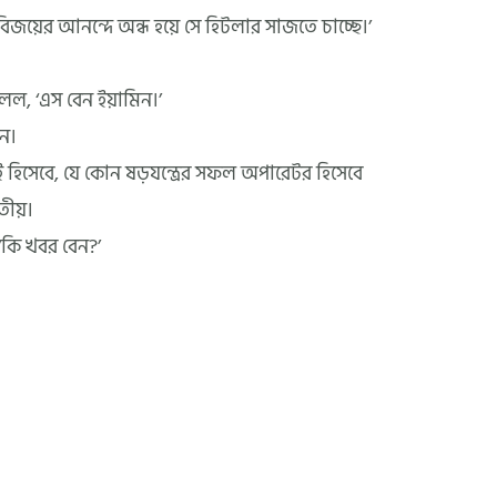
িজয়ের আনন্দে অন্ধ হয়ে সে হিটলার সাজতে চাচ্ছে।’
লল, ‘এস বেন ইয়ামিন।’
িন।
াই হিসেবে, যে কোন ষড়যন্ত্রের সফল অপারেটর হিসেবে
তীয়।
‘কি খবর বেন?’