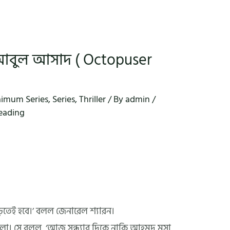
 আবুল আসাদ ( Octopuser
)
aimum Series
,
Series
,
Thriller
/ By
admin
/
reading
ড়তেই হবে।’ বলল জেনারেল শ্যারন।
ো। সে বলল, ‘আজ সন্ধ্যার দিকে নাকি আহমদ মুসা