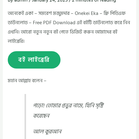
By
admin
/
January 24, 2025
/
2 minutes of reading
অনেকেই একা – সমরেশ মজুমদার – Onekei Eka – ফ্রি পিডিএফ
ডাউনলোড – Free PDF Download এই বইটি ডাউনলোড করে নিন
এখনি। আরো নতুন নতুন বই পেতে ভিজিট করুন আমাদের বই
লাইব্রেরি।
বই লাইব্রেরি
মহান আল্লাহ বলেন –
পড়ো! তোমার প্রভুর নামে, যিনি সৃষ্টি
করেছেন
আল কুরআন