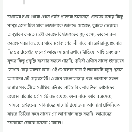
জগতের শুরু থেকে এখন পর্যন্ত প্রত্যেক জমানায়, প্রত্যেক সময়ে কিছু
মানুষ এমন ছিল যারা অজানাকে জানতে চেয়েছে, বুঝতে চেয়েছে।
অনুধাবন করতে চেষ্টা করেছে বিশ্বজগতের গূঢ় রহস্য, অবলোকন
করেছে পরম বিস্ময়ের সাথে মহাকাশের লীলাখেলা। এই মানুষগুলোর
নিরন্তর প্রচেষ্টার ফলেই আজ আমরা এখানে দাঁড়িয়ে আছি এবং এত
সুন্দর কিছু প্রযুক্তি ব্যবহার করতে পারছি, পৃথিবী এগিয়ে যাচ্ছে উন্নয়নের
সোপান বেয়ে তরতর করে। এই পথচলার মাঝেই আরেকটি ক্ষুদ্র প্রয়াস
আমাদের এই ওয়েবসাইট। এখানে বাংলাভাষায় এবং অন্যান্য সকল
ভাষায় পরবর্তীতে সর্বাধিক বইয়ের লাইব্রেরি করার ইচ্ছা আমাদের
রয়েছে। বারবার এই সাইট বন্ধ হয়েছে, অন্য নামে আবার এসেছে,
আসবে। এইজন্যে আপনাদের সাপোর্ট প্রয়োজন। আপনারা প্রতিনিয়ত
সাইটে ভিজিট করে যাবেন এই আশাবাদ ব্যক্ত করছি। আমাদের
জানাবেন কোনো সমস্যা থাকলে।