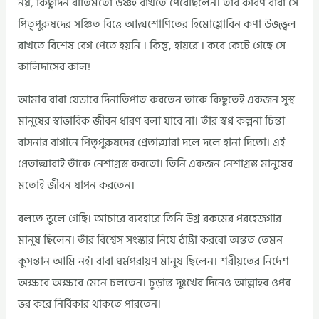
নয়, কিছুদিন রীতিমতো উষ্ণই রাখতে পেরেছিলেন। তার কারণ বাবা সে
পিতৃপুরুষদের সঞ্চিত বিত্তে আত্মশোণিতের হিমোগ্লোবিন কণা উজ্ভ্বল
রাখতে বিশেষ বেগ পেতে হয়নি । কিন্তু, হায়রে । কবে কেটে গেছে সে
কালিদাসের কাল!
আমার বাবা যেভাবে দিনাতিপাত করতেন তাকে কিছুতেই একজন সুস্থ
মানুষের স্বাভাবিক জীবন ধারণ বলা যাবে না। তাঁর স্বপ্ন কল্পনা চিন্তা
বাসনার বাগানে পিতৃপুরুষদের প্রেতাত্মারা দলে দলে হানা দিতো। এই
প্রেতাত্মারাই তাঁকে নেশাগ্রস্ত করতো। তিনি একজন নেশাগ্রস্ত মানুষের
মতোই জীবন যাপন করতেন।
বলতে ভুলে গেছি। আচারে ব্যবহারে তিনি উগ্র রকমের পরহেজগার
মানুষ ছিলেন। তাঁর বিশ্বেস সংস্কার নিয়ে ঠাট্টা করবো অন্তত তেমন
কুসন্তান আমি নই। বাবা ধর্মপরায়ণ মানুষ ছিলেন। শরীয়তের নির্দেশ
অক্ষরে অক্ষরে মেনে চলতেন। চুড়ান্ত দুঃখের দিনেও আল্লাহর ওপর
ভর করে নির্বিকার থাকতে পারতেন।