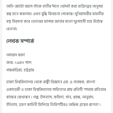
অতি ছোটো বয়সে তাঁকে হাতীর দাঁতে খোদাই করা ব্যক্তিত্বের অনুপম
স্তম্ভ মনে করতাম। এখন বুদ্ধি বিবেচনা পেকেছে। দুনিয়াদারীর যাবতীয়
বস্তু বিবসনা করে ভেতরের ব্যাপার জানার মতো দুঃসাহসী হয়ে উঠেছে
চেতনা।
লেখক সম্পর্কে
আহমদ ছফা
জন্ম: ১৯৪৩ সাল
গাছবাড়িয়া, চট্টগ্রাম
ঢাকা বিশ্ববিদ্যালয় থেকে রাষ্ট্রী বিজ্ঞানে এম. এ গবেষক, বাংলা
একাডেমী ও ঢাকা বিশ্ববিদ্যালয় সাহিত্যের প্রায় প্রতিটি শাখায় প্রতিভার
স্বাক্ষর রেখেছেন । গল্প. উপন্যাস, কবিতা, গান, প্রবন্ধ, অনুবাদ,
ইতিহাস, ভ্রমণ কাহিনী মিলিয়ে তিরিশটিরও অধিক গ্রন্থের প্রণেতা ।