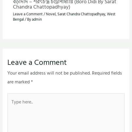
বড়দিদি – শরৎচন্দ্র চট্টোপাধ্যায় (Boro Didi By Sarat
Chandra Chattopadhyay)
Leave a Comment
/
Novel
,
Sarat Chandra Chattopadhyay
,
West
Bengal
/ By
admin
Leave a Comment
Your email address will not be published.
Required fields
are marked
*
Type
here..