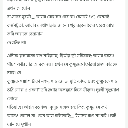
এখন সে ষোল
বৎসরের যুবতী,_-তাহার দেহে রূপ ধরে না। যেমনই গুণ, তেমনই
কর্মপটুতা, আবার লেখাপাড়াও জানে । খুব বড়লোকের ঘরেও বোধ
করি তাহাকে বেমানান
দেখাইত না।
এদিকে বৃন্দাবনের বাপ মরিয়াছে, দ্বিতীয় স্ত্রী মরিয়াছে; তাহার বয়সও
পঁচিশ-ছাব্বিশের অধিক নয় । এখন সে কুসুমকে ফিরিয়া গ্রহণ করিতে
চাহে। সে
কুঞ্জকে পঞ্চাশ টাকা নগদ, পাচ জোড়া ধৃতি-চাদর এবং কুসুমকে পাচ
ভরি সোনা ও একশ” ভরি রূপার অলঙ্কার দিতে স্বীকৃত। দুঃখী কুঞ্জনাথ
লোভে
পড়িয়াছে। তাহার বড় ইচ্ছা কুসুম সম্মত হয়; কিন্তু কুসুম সে কথা
কানেও তোলে না। কেন তাহা বলিতেছি;_-ইহাদের বাপ-মা নাই । ভাই-
বোন যে দুখানি