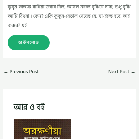
কুসুম অত্যন্ত রাগিয়া জবাব দিল, আসল নকল বুঝিনে দাদা; শুধু বুঝি
আমি বিধবা । কেন? একি কুকুর-বেড়াল পেয়েছ যে, যা-ইচ্ছে হবে, তাই
করবে? এই
ডাউনলোড
←
Previous Post
Next Post
→
আর ও বই