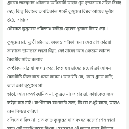
গ্রামের অবস্থাপন্ন গৌরদাস অধিকারী তাহার পুত্র বৃন্দাবনের সহিত বিবাহ
দেয়; কিন্তু বিবাহের অনতিকাল পরেই কুসুমের বিধবা-মায়ের দুর্নাম
উঠে, তাহাতে
গৌরদাস কুসুমকে পরিত্যাগ করিয়া ছেলের পুনর্বার বিবাহ দেয় ।
কুসুমের মা, দুঃখী হইলেও, অত্যন্ত গর্বিতা ছিল। সেও রাগ করিয়া
কন্যাকে স্থানান্তরে লইয়া গিয়া, সেই মাসেই আর একজন আসল
বৈরাগীর সহিত কন্যার
কণ্ঠীবদল-ক্রিয়া সম্পন্ন করে; কিন্তু ছয় মাসের মধ্যেই এই আসল
বৈরাগীটি নিত্যধামে গমন করেন । তবে ইনি কে, কোন্‌ গ্রামে বাড়ি,
তাহা একা কুসুমের মা
ছাড়া, আর কেহই জানিত না, কুঞ্জও না। তাহার মা, কাহাকেও সঙ্গে
লইয়া যায় নাই । কণ্ঠীবদল ব্যাপারটা সত্য, কিংবা শুধুই রচনা, তাহাও
কেহ নিশ্চয় করিয়া
বলিতে পারিত না। এত কাণ্ড কুসুমের সাত বৎসর বয়সেই শেষ হইয়া
যায়। সেই অবধি কুসুম বিধবা । সংক্ষেপে এই তাহার বাল্য-ইতিহাস।