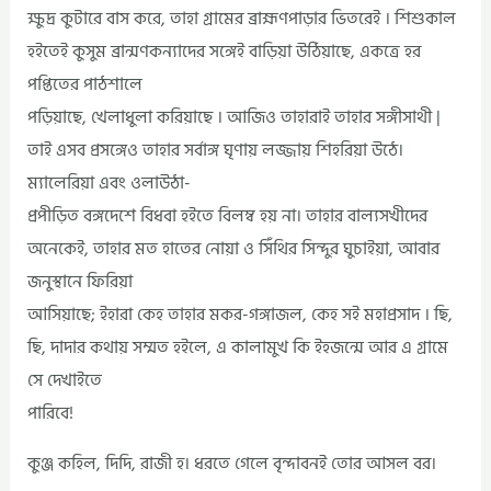
ক্ষুদ্র কুটারে বাস করে, তাহা গ্রামের ব্রাহ্মণপাড়ার ভিতরেই । শিশুকাল
হইতেই কুসুম ব্রান্মণকন্যাদের সঙ্গেই বাড়িয়া উঠিয়াছে, একত্রে হর
পপ্তিতের পাঠশালে
পড়িয়াছে, খেলাধুলা করিয়াছে । আজিও তাহারাই তাহার সঙ্গীসাথী |
তাই এসব প্রসঙ্গেও তাহার সর্বাঙ্গ ঘৃণায় লজ্জায় শিহরিয়া উঠে।
ম্যালেরিয়া এবং ওলাউঠা-
প্রপীড়িত বঙ্গদেশে বিধবা হইতে বিলম্ব হয় না। তাহার বাল্যসখীদের
অনেকেই, তাহার মত হাতের নোয়া ও সিঁথির সিন্দুর ঘুচাইয়া, আবার
জনুস্থানে ফিরিয়া
আসিয়াছে; ইহারা কেহ তাহার মকর-গঙ্গাজল, কেহ সই মহাপ্রসাদ । ছি,
ছি, দাদার কথায় সম্মত হইলে, এ কালামুখ কি ইহজন্মে আর এ গ্রামে
সে দেখাইতে
পারিবে!
কুঞ্জ কহিল, দিদি, রাজী হ। ধরতে গেলে বৃন্দাবনই তোর আসল বর।