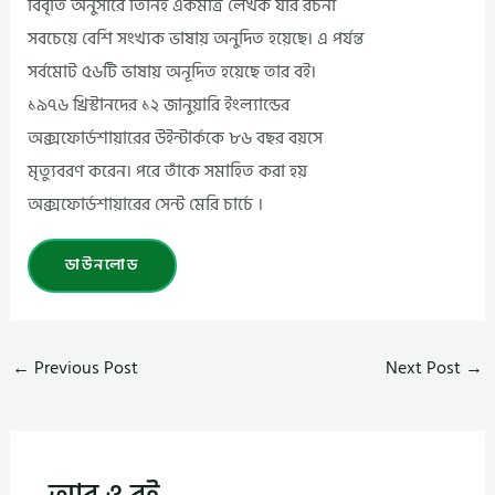
বিবৃতি অনুসারে তিনিই একমাত্র লেখক যার রচনা
সবচেয়ে বেশি সংখ্যক ভাষায় অনুদিত হয়েছে। এ পর্যন্ত
সর্বমোট ৫৬টি ভাষায় অনূদিত হয়েছে তার বই।
১৯৭৬ খ্রিস্টানদের ১২ জানুয়ারি ইংল্যান্ডের
অক্সফোর্ডশায়ারের উইন্টার্ককে ৮৬ বছর বয়সে
মৃত্যুবরণ করেন। পরে তাঁকে সমাহিত করা হয়
অক্সফোর্ডশায়ারের সেন্ট মেরি চার্চে ।
ডাউনলোড
←
Previous Post
Next Post
→