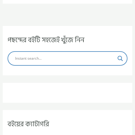
পছন্দের বইটি সহজেই খুঁজে নিন
বইয়ের ক্যাটাগরি