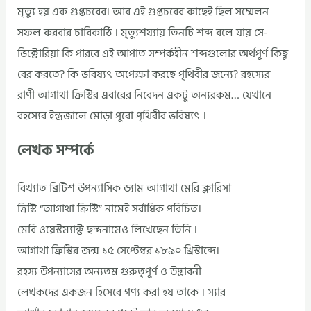
মৃত্যু হয় এক গুপ্তচরের। আর এই গুপ্তচরের কাছেই ছিল সম্মেলন
সফল করবার চাবিকাঠি । মৃত্যুশয্যায় তিনটি শব্দ বলে যায় সে-
ভিক্টোরিয়া কি পারবে এই আপাত সম্পর্কহীন শব্দগুলোর অর্থপূর্ণ কিছু
বের করতে? কি ভবিষ্যৎ অপেক্ষা করছে পৃথিবীর জন্যে? রহস্যের
রাণী আগাথা ক্রিস্টির এবারের নিবেদন একটু অন্যরকম… যেখানে
রহস্যের ইন্দ্রজালে মোড়া পুরো পৃথিবীর ভবিষ্যৎ ।
লেখক সম্পর্কে
বিখ্যাত ব্রিটিশ উপন্যাসিক ড্যাম আগাথা মেরি ক্লারিসা
ত্রিস্টি “আগাথা ক্রিস্টি” নামেই সর্বাধিক পরিচিত।
মেরি ওয়েস্টম্যাক্ট ছন্দনামেও লিখেছেন তিনি ।
আগাথা ক্রিস্টির জন্ম ১৫ সেপ্টেম্বর ১৮৯০ খ্রিস্টাব্দে।
রহস্য উপন্যাসের অন্যতম গুরুতৃপূর্ণ ও উদ্ভাবনী
লেখকদের একজন হিসেবে গণ্য করা হয় তাকে । স্যার