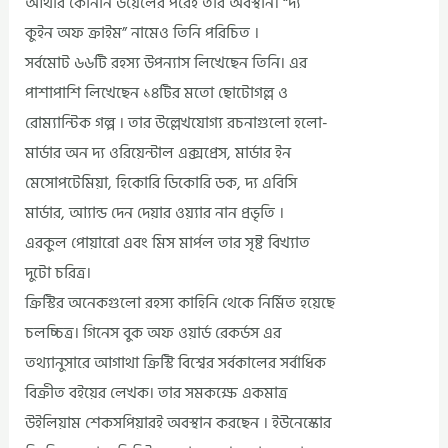
আর্থার কোনান ডয়েলের পরেই তার অবস্থান। “দ্য
কুইন অফ ক্রাইম” নামেও তিনি পরিচিত ।
সর্বমোট ৬৬টি রহস্য উপন্যাস লিখেছেন তিনি। এর
পাশাপাশি লিখেছেন ১৪টির মতো ছোটোগল্ল ও
রোম্যান্টিক গল্প । তার উল্লেখযোগ্য রচনাগুলো হলো-
মার্ডার অন দ্য ওরিয়েন্টাল এক্সপ্রেস, মার্ডার ইন
মেসোপটেমিয়া, হিকোরি ডিকোরি ডক, দ্য এবিসি
মার্ডার, আ্যান্ড দেন দেয়ার ওয়্যার নান প্রভৃতি ।
এরকুল পোয়ারো এবং মিস মার্পল তার সৃষ্ট বিখ্যাত
দুটো চরিত্র।
ক্রিস্টির অনেকগুলো রহস্য কাহিনি থেকে নির্মিত হয়েছে
চলচ্চিত্র। গিনেস বুক অফ ওয়ার্ড রেকর্ডস এর
তথ্যানুসারে আগাথা ক্রিস্টি বিশ্বের সর্বকালের সর্বাধিক
বিক্রীত বইয়ের লেখক। তার সমকক্ষে একমাত্র
উইলিয়াম শেকসপিয়ারই অবস্থান করছেন । ইউনেস্কোর