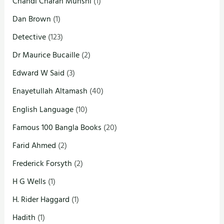
Chandi Charan Munshi
(1)
Dan Brown
(1)
Detective
(123)
Dr Maurice Bucaille
(2)
Edward W Said
(3)
Enayetullah Altamash
(40)
English Language
(10)
Famous 100 Bangla Books
(20)
Farid Ahmed
(2)
Frederick Forsyth
(2)
H G Wells
(1)
H. Rider Haggard
(1)
Hadith
(1)