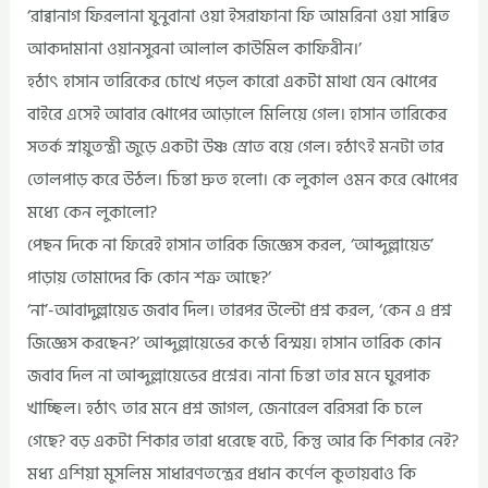
‘রাব্বানাগ ফিরলানা যুনুবানা ওয়া ইসরাফানা ফি আমরিনা ওয়া সাব্বিত
আকদামানা ওয়ানসুরনা আলাল কাউমিল কাফিরীন।’
হঠাৎ হাসান তারিকের চোখে পড়ল কারো একটা মাথা যেন ঝোপের
বাইরে এসেই আবার ঝোপের আড়ালে মিলিয়ে গেল। হাসান তারিকের
সতর্ক স্নায়ুতন্ত্রী জুড়ে একটা উষ্ণ স্রোত বয়ে গেল। হঠাৎই মনটা তার
তোলপাড় করে উঠল। চিন্তা দ্রুত হলো। কে লুকাল ওমন করে ঝোপের
মধ্যে কেন লুকালো?
পেছন দিকে না ফিরেই হাসান তারিক জিজ্ঞেস করল, ‘আব্দুল্লায়েভ’
পাড়ায় তোমাদের কি কোন শত্রু আছে?’
‘না’-আবাদুল্লায়েভ জবাব দিল। তারপর উল্টো প্রশ্ন করল, ‘কেন এ প্রশ্ন
জিজ্ঞেস করছেন?’ আব্দুল্লায়েভের কন্ঠে বিস্ময়। হাসান তারিক কোন
জবাব দিল না আব্দুল্লায়েভের প্রশ্নের। নানা চিন্তা তার মনে ঘুরপাক
খাচ্ছিল। হঠাৎ তার মনে প্রশ্ন জাগল, জেনারেল বরিসরা কি চলে
গেছে? বড় একটা শিকার তারা ধরেছে বটে, কিন্তু আর কি শিকার নেই?
মধ্য এশিয়া মুসলিম সাধারণতন্ত্রের প্রধান কর্ণেল কুতায়বাও কি