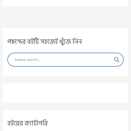
পছন্দের বইটি সহজেই খুঁজে নিন
বইয়ের ক্যাটাগরি