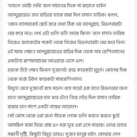
‘তাহলে আমি দেখি’ বলে সামনের দিকে পা বাড়াতে চাইল
আব্দুল্লায়েভ। হাত বাড়িয়ে তাকে বাধা দিল হাসান তারিক। বলল,
‘কোন ব্যাপারকেই ছোট করে দেখা ঠিক নয় আব্দুল্লাহ, রিভলবারটা
বের করে নাও। দেখ ওটা গুলি ভর্তি আছে কিনা।’ বলে হাসান তারিক
নিজেও জ্যাকেটের পকেট থেকে নিজের রিভলভারটা বের করে নিল।
এই সময় পেছনে আব্দুল্লায়েভের বাড়ির দিক থেকে সাব মেশিনগানের
একটানা ব্রাশফায়ারের আওয়াজ ভেসে এল।
চমকে উঠে পেছন ফিরল দু’জনেই। মাত্র কয়েকটা মুহূর্ত। ঝোপের দিক
থেকে গর্জে উঠল কয়েকটা সাবমেশিনগান।
বিদ্যুত বেগে দু’জনেই বসে পড়ল। বসে পড়েই এক হাতে রিভলভার অন্য
হাতে আব্দুল্লায়েভের হাত ধরে টেনে নিয়ে দৌড় দিল হাসান তারিক
রাস্তার ডান পাশে একটা গাছের আড়ালে।
সেই ঝোপ থেকে ওরা জনা পাঁচেক লোক গুলি করতে করতে ছুটে
আসছিল রাস্তা দিয়ে। প্রায় ৫০ গজ দূরে ওরা এসে পড়েছে। ওদের চোখে
সন্ধানী দৃষ্টি, কিছুটা বিমূঢ় ভাবও। দু’জন মানুষ হঠাৎ কোথায় গেল