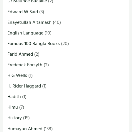
Dr Maurice Bucaille
(2)
Edward W Said
(3)
Enayetullah Altamash
(40)
English Language
(10)
Famous 100 Bangla Books
(20)
Farid Ahmed
(2)
Frederick Forsyth
(2)
H G Wells
(1)
H. Rider Haggard
(1)
Hadith
(1)
Himu
(7)
History
(15)
Humayun Ahmed
(138)