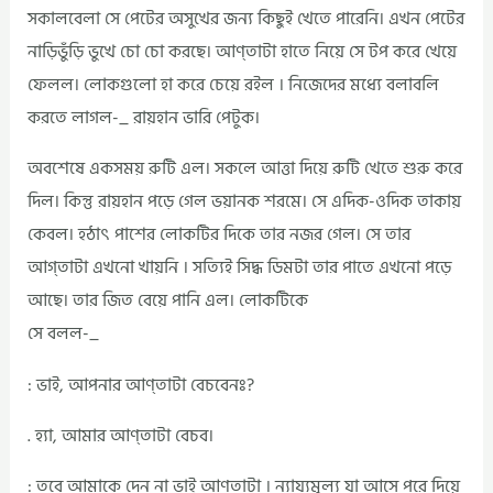
সকালবেলা সে পেটের অসুখের জন্য কিছুই খেতে পারেনি। এখন পেটের
নাড়িভুঁড়ি ভুখে চো চো করছে। আণ্তাটা হাতে নিয়ে সে টপ করে খেয়ে
ফেলল। লোকগুলো হা করে চেয়ে রইল । নিজেদের মধ্যে বলাবলি
করতে লাগল-_ রায়হান ভারি পেটুক।
অবশেষে একসময় রুটি এল। সকলে আত্তা দিয়ে রুটি খেতে শুরু করে
দিল। কিন্তু রায়হান পড়ে গেল ভয়ানক শরমে। সে এদিক-ওদিক তাকায়
কেবল। হঠাৎ পাশের লোকটির দিকে তার নজর গেল। সে তার
আগ্তাটা এখনো খায়নি । সত্যিই সিদ্ধ ডিমটা তার পাতে এখনো পড়ে
আছে। তার জিত বেয়ে পানি এল। লোকটিকে
সে বলল-_
: ভাই, আপনার আণ্তাটা বেচবেনঃ?
. হ্যা, আমার আণ্তাটা বেচব।
: তবে আমাকে দেন না ভাই আণ্তাটা । ন্যায্যমূল্য যা আসে পরে দিয়ে