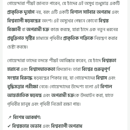
গোয়েন্দারা শীঘ্রই জানতে পারেন, যে চাঁদের এই অসুখ শুধুমাত্র একটি
প্রাকৃতিক দুর্যোগ
নয়, বরং এটি একটি
বিশাল সাইবার অপরাধ
এবং
বিশ্বব্যাপী ষড়যন্ত্রের
অংশ। এই অসুখের পেছনে কোনো
বিশ্বস্ত
বিজ্ঞানী
বা
অপরাধী চক্র
কাজ করছে, যারা চাঁদে এক নতুন ধরনের
প্রযুক্তিগত সৃষ্টির
মাধ্যমে পৃথিবীর
প্রাকৃতিক শক্তিকে
নিয়ন্ত্রণ করার
চেষ্টা করছে।
গোয়েন্দারা তাদের তদন্তে শীঘ্রই আবিষ্কার করেন, যে চাঁদে
বিশ্বস্ততা
হারানো
এবং
বিশ্বাসঘাতকতা
বিদ্যমান। তারা
বিশ্বের গুরুত্বপূর্ণ
সংস্থার বিরুদ্ধে
ষড়যন্ত্রের শিকার হয়, যা গোয়েন্দাদের
বিশ্বাস
এবং
বুদ্ধিমত্তার পরীক্ষা
নেবে। গোয়েন্দাদের উদ্দেশ্য হলো এই
বিশাল
আন্তর্জাতিক ষড়যন্ত্র
এবং
অপরাধী চক্র
কে উদঘাটন করা, যাতে
পৃথিবীর মানুষ এবং পৃথিবী নিজেই রক্ষা পায়।
📌
বিশেষ আকর্ষণ:
✔
বিশ্বস্ততার অভাব
এবং
বিশ্বব্যাপী অপরাধ