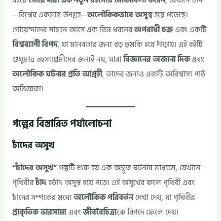
বইয়ে
গোয়েন্দারা এক নতুন রহস্যের মোকাবিলা করেন
, যেখানে চাঁদ
—বিশ্বের একমাত্র উপগ্রহ—
অলৌকিকভাবে অসুস্থ
হয়ে পড়েছে।
গোয়েন্দাদের সামনে আসে এক ভিন্ন ধরনের
অপরাধী চক্র
এবং একটি
বিশ্বব্যাপী বিপদ
, যা মানবতার জন্য বড় হুমকি হয়ে দাঁড়ায়। এই বইটি
শুধুমাত্র রহস্যপ্রেমীদের জন্যই নয়, যারা
বিজ্ঞানের অজানা দিক
এবং
অলৌকিক ঘটনার প্রতি আগ্রহী
, তাদের জন্যও একটি অবিশ্বাস্য পাঠ
অভিজ্ঞতা।
গল্পের বিস্তারিত পর্যালোচনা
চাঁদের অসুখ
“চাঁদের অসুখ”
গল্পটি শুরু হয় এক অদ্ভুত ঘটনার মাধ্যমে, যেখানে
পৃথিবীর
চাঁদ
হঠাৎ অসুস্থ হয়ে পড়ে। এই অসুখের ফলে পৃথিবী এবং
চাঁদের সম্পর্কের মধ্যে
অলৌকিক পরিবর্তন
দেখা দেয়, যা পৃথিবীর
প্রাকৃতিক ভারসাম্য
এবং
জীববৈচিত্র্য
কে বিপদে ফেলে দেয়।