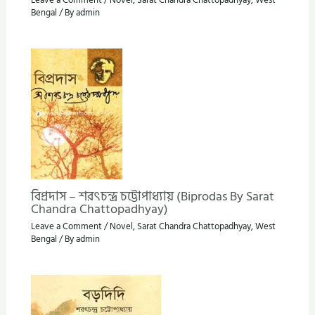
Leave a Comment
/
Novel
,
Sarat Chandra Chattopadhyay
,
West
Bengal
/ By
admin
বিপ্রদাস – শরৎচন্দ্র চট্টোপাধ্যায় (Biprodas By Sarat
Chandra Chattopadhyay)
Leave a Comment
/
Novel
,
Sarat Chandra Chattopadhyay
,
West
Bengal
/ By
admin