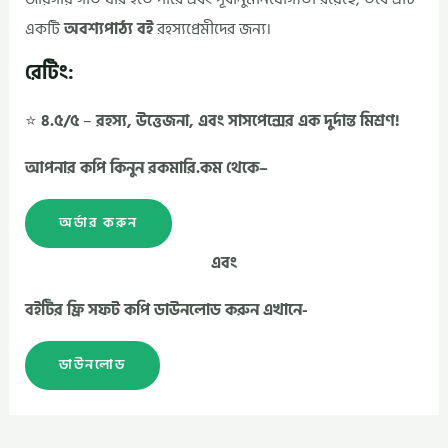
একটি
অবশ্যপাঠ্য বই
রহস্যপ্রেমীদের জন্য।
রেটিং:
⭐
৪.৫/৫
–
রহস্য, উত্তেজনা, এবং সাসপেন্সের এক দুর্দান্ত মিশ্রণ!
আপনার কপি কিনুন রকমারি.কম থেকে–
অর্ডার করুন
এবং
বইটির ফ্রি সফট কপি ডাউনলোড করুন এখানে-
ডাউনলোড