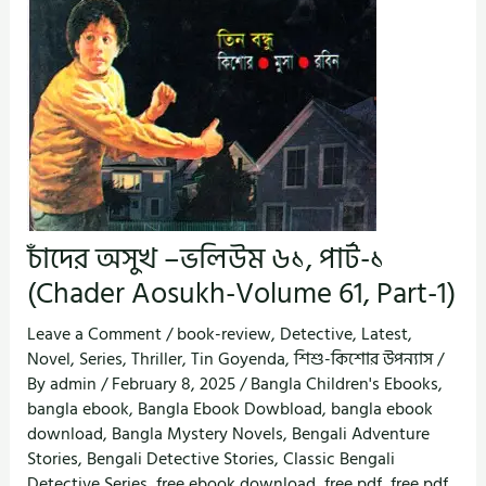
চাঁদের অসুখ –ভলিউম ৬১, পার্ট-১
(Chader Aosukh-Volume 61, Part-1)
Leave a Comment
/
book-review
,
Detective
,
Latest
,
Novel
,
Series
,
Thriller
,
Tin Goyenda
,
শিশু-কিশোর উপন্যাস
/
By
admin
/
February 8, 2025
/
Bangla Children's Ebooks
,
bangla ebook
,
Bangla Ebook Dowbload
,
bangla ebook
download
,
Bangla Mystery Novels
,
Bengali Adventure
Stories
,
Bengali Detective Stories
,
Classic Bengali
Detective Series
,
free ebook download
,
free pdf
,
free pdf