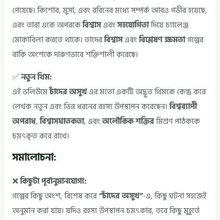
পেয়েছে। কিশোর, মুসা, এবং রবিনের মধ্যে সম্পর্ক আরও গভীর হয়েছে,
এবং তারা একে অপরকে
বিশ্বাস
এবং
সহযোগিতা
দিয়ে চ্যালেঞ্জ
মোকাবিলা করতে থাকে। তাদের
বিশ্বাস
এবং
বিশ্লেষণ ক্ষমতা
গল্পের
বাকি অংশকে দারুণভাবে শক্তিশালী করেছে।
✅
নতুন থিম:
এই ভলিউমে
চাঁদের অসুখ
এর মতো একটি অদ্ভুত থিমকে কেন্দ্র করে
লেখক নতুন এবং ভিন্ন ধরনের রহস্য উপস্থাপন করেছেন।
বিশ্বব্যাপী
অপরাধ
,
বিশ্বাসঘাতকতা
, এবং
অলৌকিক শক্তির
মিশ্রণ পাঠককে
চমৎকৃত করে রাখে।
সমালোচনা:
❌
কিছুটা পূর্বানুমানযোগ্য:
গল্পের কিছু অংশ, বিশেষ করে
“চাঁদের অসুখ”
-এ, কিছু ঘটনা সহজেই
অনুমান করা যায়। যদিও রহস্য উপস্থাপন চমৎকার, তবে কিছু মুহূর্তে