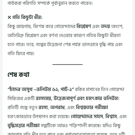
পাঠকরা পরিণতি সম্পর্কে পূর্বানুমান করতে পারেন।
❌
গতি কিছুটা ধীর:
কিছু জায়গায়, বিশেষ করে গোয়েন্দাদের
বিশ্লেষণ
এবং
তদন্ত
অংশে,
অতিরিক্ত বিশ্লেষণ এবং বর্ণনা দেওয়ার কারণে গতির কিছুটা ধীরতা
হতে পারে। তবে, গল্পের উত্তেজনা শেষ পর্যন্ত ভালভাবে বৃদ্ধি পায় এবং
গতি ফিরে পায়।
শেষ কথা
“চাঁদের অসুখ –ভলিউম ৬১, পার্ট-১”
রকিব হাসানের তিন গোয়েন্দা
সিরিজের একটি
রহস্যময়, উত্তেজনাপূর্ণ এবং চমৎকার ভলিউম
।
প্রতিটি গল্পে নতুন
রহস্য
,
অপরাধ
, এবং
বিশ্বস্ততার পরীক্ষা
চমৎকারভাবে উপস্থাপন করা হয়েছে।
গোয়েন্দাদের সাহস
,
বিশ্বাস
, এবং
বুদ্ধিমত্তার পরীক্ষা
গল্পটিকে আরও শক্তিশালী করেছে। যদিও কিছু
জায়গায় গতি ধীর হতে পারে এবং পূর্বানুমানযোগ্যতা রয়েছে, তবে এটি